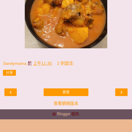
Sandymama
於
上午11:35
2 則留言:
分享
‹
›
首頁
查看網絡版本
由
Blogger
提供.