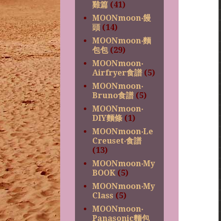
雞篇
(41)
MOONmoon‧饅
頭
(14)
MOONmoon‧麵
包包
(29)
MOONmoon‧
Airfryer食譜
(5)
MOONmoon‧
Bruno食譜
(5)
MOONmoon‧
DIY麵條
(1)
MOONmoon‧Le
Creuset‧食譜
(13)
MOONmoon‧My
BOOK
(5)
MOONmoon‧My
Class
(5)
MOONmoon‧
Panasonic麵包