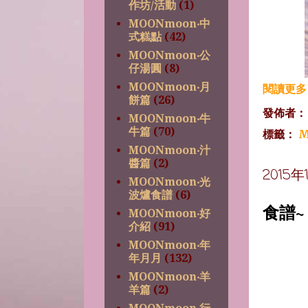
作坊/活動
(1)
MOONmoon‧中
式糕點
(42)
MOONmoon‧公
仔湯圓
(8)
MOONmoon‧月
閱讀更多 
餅篇
(26)
發佈者
MOONmoon‧牛
牛篇
(70)
標籤：
M
MOONmoon‧汁
醬篇
(2)
2015
MOONmoon‧光
波爐食譜
(6)
食譜
MOONmoon‧好
介紹
(91)
MOONmoon‧年
年月月
(132)
MOONmoon‧羊
羊篇
(2)