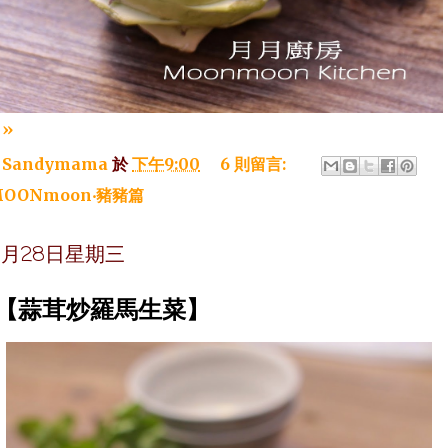
»
：
Sandymama
於
下午9:00
6 則留言:
OONmoon‧豬豬篇
年1月28日星期三
~【蒜茸炒羅馬生菜】