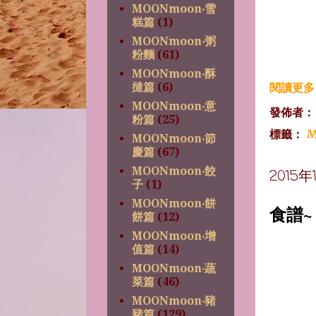
MOONmoon‧雪
糕篇
(1)
MOONmoon‧粥
粉麵
(61)
MOONmoon‧酥
撻篇
(6)
閱讀更多 
MOONmoon‧意
發佈者
粉篇
(25)
標籤：
M
MOONmoon‧節
慶篇
(67)
MOONmoon‧餃
2015
子
(1)
MOONmoon‧餅
食譜
餅篇
(12)
MOONmoon‧增
值篇
(14)
MOONmoon‧蔬
菜篇
(46)
MOONmoon‧豬
豬篇
(129)