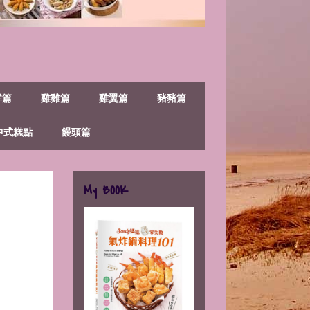
鮮篇
雞雞篇
雞翼篇
豬豬篇
中式糕點
饅頭篇
My BOOK