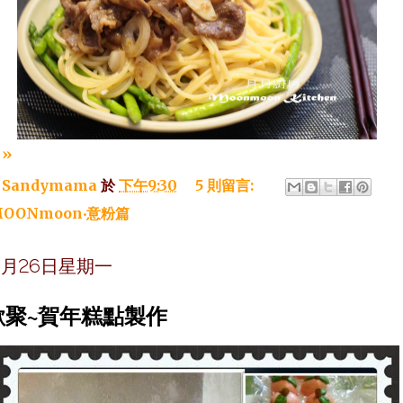
»
：
Sandymama
於
下午9:30
5 則留言:
OONmoon‧意粉篇
年1月26日星期一
歡聚~賀年糕點製作