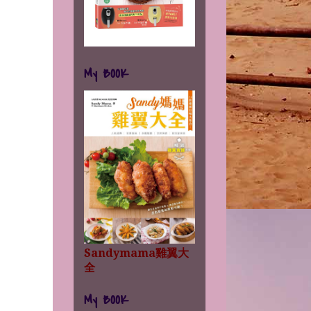
My BOOK
Sandymama雞翼大
全
My BOOK