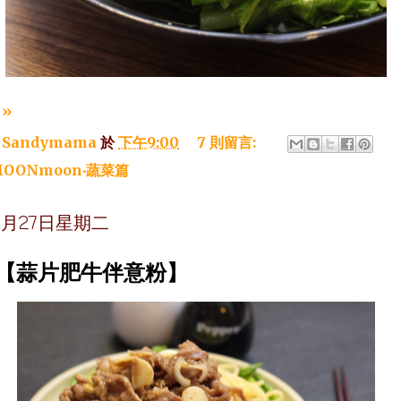
»
：
Sandymama
於
下午9:00
7 則留言:
OONmoon‧蔬菜篇
年1月27日星期二
~【蒜片肥牛伴意粉】