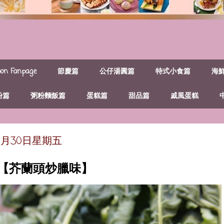
n Fanpage
節慶篇
公仔湯圓篇
特式小食篇
海
粉篇
粥粉麵飯篇
蛋糕篇
甜品篇
戚風蛋糕
年1月30日星期五
~【芥蘭頭炒臘味】