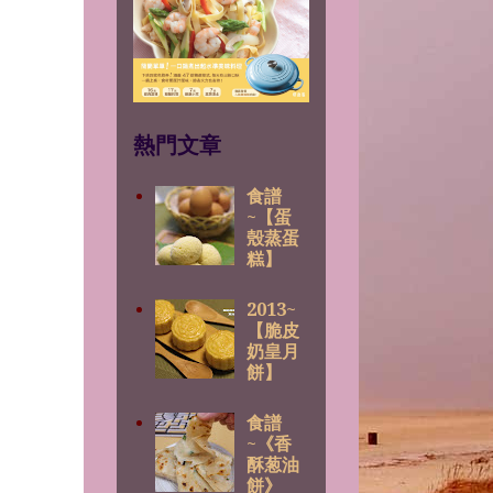
熱門文章
食譜
~【蛋
殼蒸蛋
糕】
2013~
【脆皮
奶皇月
餅】
食譜
~《香
酥葱油
餅》