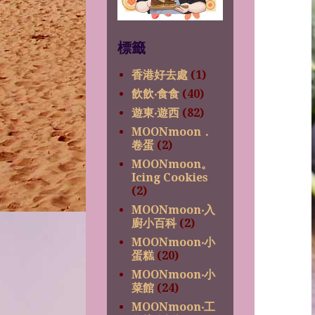
標籤
香港好去處
(1)
飲飲‧食食
(40)
遊東‧遊西
(82)
MOONmoon．
卷蛋
(2)
MOONmoon。
Icing Cookies
(2)
MOONmoon‧入
廚小百科
(2)
MOONmoon‧小
蛋糕
(20)
MOONmoon‧小
菜館
(24)
MOONmoon‧工