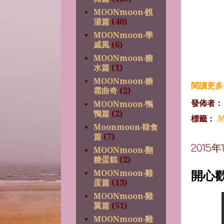
MOONmoon‧靚
湯篇
(40)
MOONmoon‧學
戚風
(6)
MOONmoon‧糖
水篇
(1)
MOONmoon‧糖
閱讀更多 
霜曲奇
(2)
發佈者
MOONmoon‧鴨
鴨篇
(2)
標籤：
M
Moonmoon‧韓食
篇
(7)
2015
MOONmoon‧翻
糖蛋糕
(2)
開心
MOONmoon‧雞
蛋篇
(13)
MOONmoon‧雞
翼篇
(51)
MOONmoon‧雞