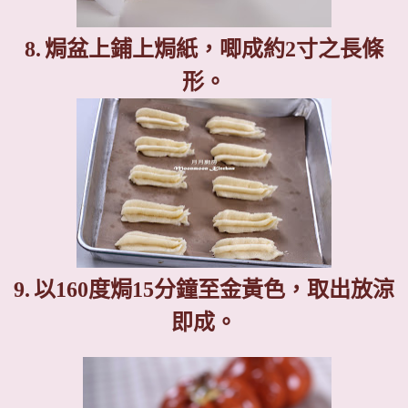
8.
焗盆上鋪上焗紙，唧成約
2
寸之長條
形
。
9.
以
160
度焗
15
分鐘至金黃色，取出放涼
即成。