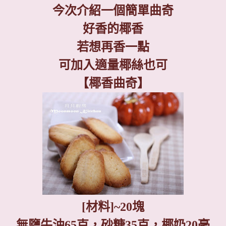
今次介紹一個簡單曲奇
好香的椰香
若想再香一點
可加入適量椰絲也可
【椰香曲奇】
[
材料
]~
20
塊
無鹽牛油
65
克，
砂糖
35
克，椰奶
20
毫