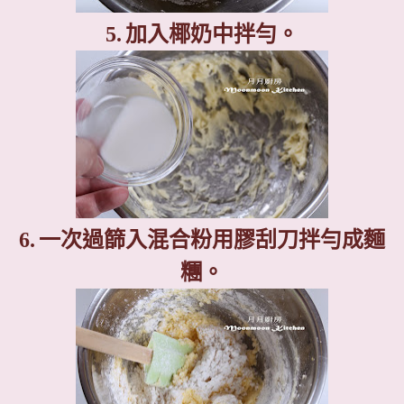
5.
加入椰奶中拌勻。
6.
一次過篩入混合粉用膠刮刀拌勻成麵
糰。