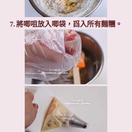
7.
將唧咀放入唧袋，舀入所有麵糰。