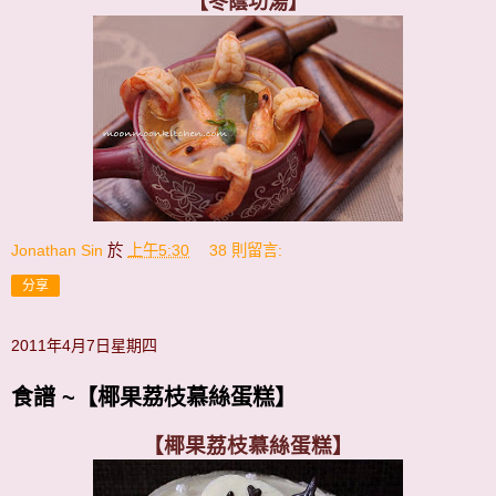
【冬蔭功湯】
Jonathan Sin
於
上午5:30
38 則留言:
分享
2011年4月7日星期四
食譜 ~【椰果荔枝慕絲蛋糕】
【椰果荔枝慕絲蛋糕】