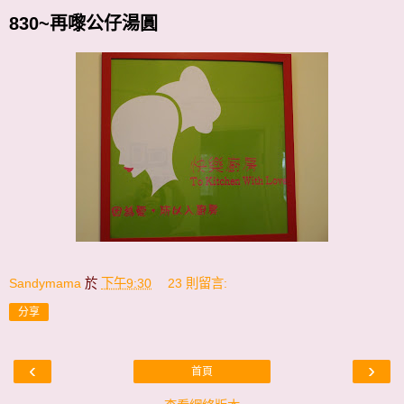
830~再嚟公仔湯圓
Sandymama
於
下午9:30
23 則留言:
分享
‹
›
首頁