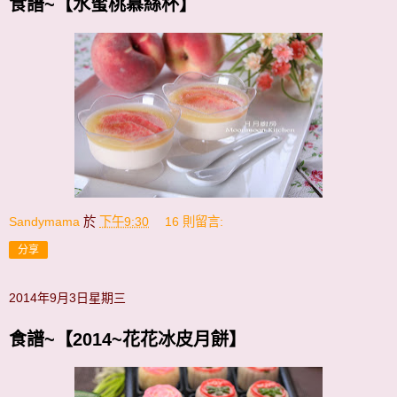
食譜~【水蜜桃慕絲杯】
Sandymama
於
下午9:30
16 則留言:
分享
2014年9月3日星期三
食譜~【2014~花花冰皮月餅】