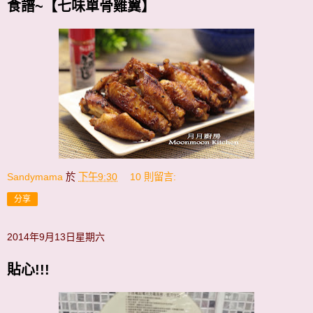
食譜~【七味單骨雞翼】
Sandymama
於
下午9:30
10 則留言:
分享
2014年9月13日星期六
貼心!!!