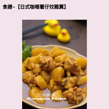
食譜~【日式咖喱薯仔炆雞翼】