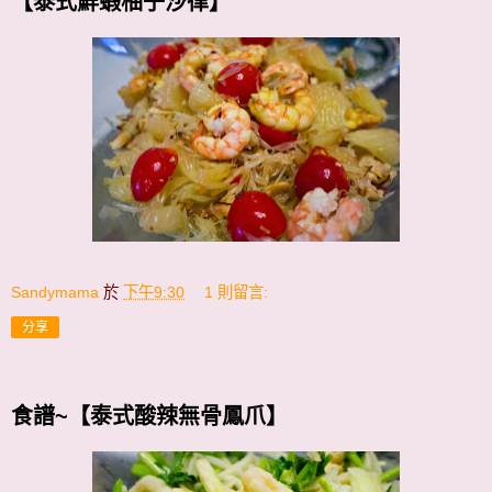
【泰式鮮蝦柚子沙律】
Sandymama
於
下午9:30
1 則留言:
分享
食譜~【泰式酸辣無骨鳳爪】