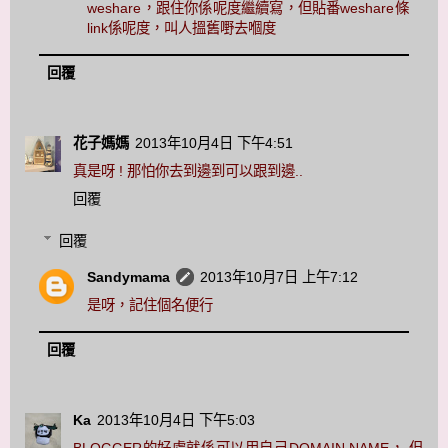
weshare，跟住你係呢度繼續寫，但貼番weshare條
link係呢度，叫人搵舊嘢去嗰度
回覆
花子媽媽
2013年10月4日 下午4:51
真是呀 ! 那怕你去到邊到可以跟到邊..
回覆
回覆
Sandymama
2013年10月7日 上午7:12
是呀，記住個名便行
回覆
Ka
2013年10月4日 下午5:03
BLOGGER的好處就係可以用自己DOMAIN NAME， 但