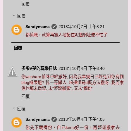
回覆
回覆
Sandymama
2013年10月7日 上午8:21
都係嘅，就算再搬人地記住呢個網址便不怕了
回覆
多啦V夢的玩樂日誌
2013年10月4日 下午3:40
你weshare係咪巳經搬好, 因為我早幾日巳經見到你有個
blog喺果邊? 我一等懶人, 想搵個易d既方法搬呀. 我而家
係乜都未做架, 未"輕鬆搬家", 又未"備份"
回覆
回覆
Sandymama
2013年10月4日 下午4:05
你先下載備份，自己keep好一份，再輕鬆搬家去