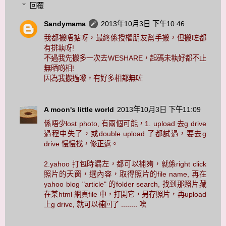
回覆
Sandymama
2013年10月3日 下午10:46
我都搬唔掂呀，最終係授權朋友幫手搬，但搬咗都
有排執呀!
不過我先搬多一次去WESHARE，起碼未執好都不止
無晒啲相!
因為我搬過嚟，有好多相都無咗
A moon's little world
2013年10月3日 下午11:09
係唔少lost photo, 有兩個可能，1. upload 去g drive
過程中失了，或double upload 了都試過，要去g
drive 慢慢找，修正返。
2.yahoo 打包時漏左，都可以補夠，就係right click
照片的天窗，選內容，取得照片的file name, 再在
yahoo blog "article" 的folder search, 找到那照片藏
在某html 網頁file 中，打開它，另存照片，再upload
上g drive, 就可以補回了 ........ 唉