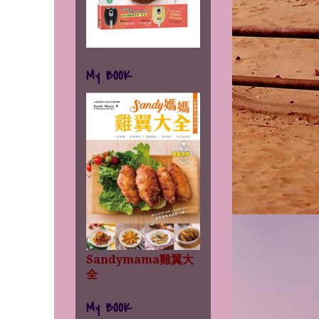
My BOOK
Sandymama雞翼大
全
My BOOK