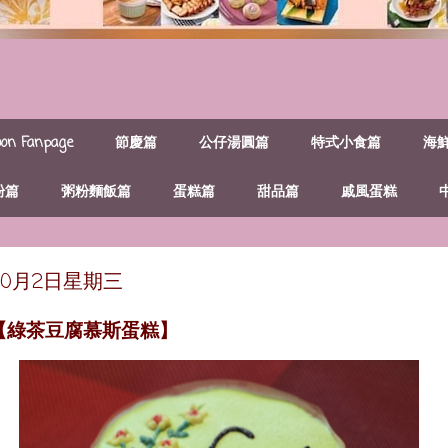
n Fanpage
節慶篇
公仔湯圓篇
特式小食篇
海
粉篇
粥粉麵飯篇
蛋糕篇
甜品篇
戚風蛋糕
年10月2日星期三
~【綠茶豆腐慕斯蛋糕】