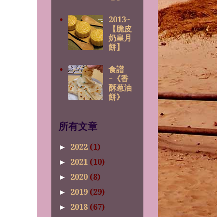
2013~
【脆皮
奶皇月
餅】
食譜
~《香
酥葱油
餅》
所有文章
2022
(1)
►
2021
(10)
►
2020
(8)
►
2019
(29)
►
2018
(67)
►