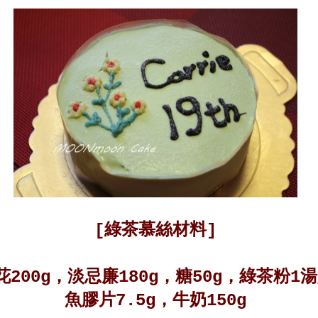
[綠茶慕絲材料]
花200g，淡忌廉180g，糖50g，綠茶粉1
魚膠片7.5g，牛奶150g