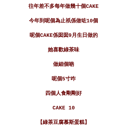
往年差不多每年做幾十個CAKE
今年到呢個為止祇係做咗10個
呢個CAKE係囡囡9月生日做的
她喜歡綠茶味
做細個啲
呢個5寸咋
四個人食剛剛好
CAKE 10
【綠茶豆腐慕斯蛋糕】