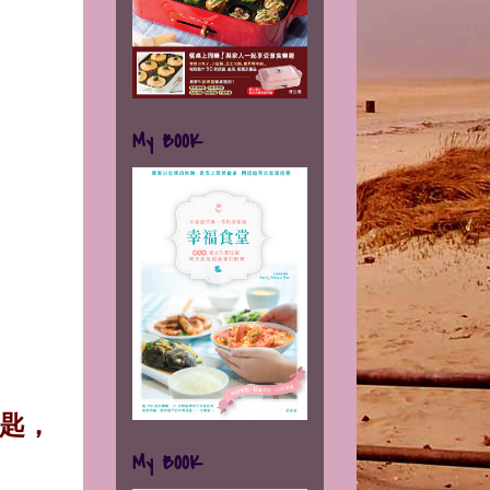
My BOOK
湯匙，
My BOOK