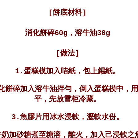
[餅底材料]
消化餅碎60g，溶牛油30g
[做法]
1.蛋糕模加入咭紙，包上錫紙。
消化餅碎加入溶牛油拌勻，倒入蛋糕模中，
平，先放雪柜冷藏。
3.
魚膠片用冰水浸軟，瀝軟水份。
牛奶加砂糖煮至糖溶，離火，加入己浸軟之