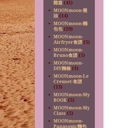
雞篇
(41)
MOONmoon‧饅
頭
(14)
MOONmoon‧麵
包包
(29)
MOONmoon‧
Airfryer食譜
(5)
MOONmoon‧
Bruno食譜
(5)
MOONmoon‧
DIY麵條
(1)
MOONmoon‧Le
Creuset‧食譜
(13)
MOONmoon‧My
BOOK
(5)
MOONmoon‧My
Class
(5)
MOONmoon‧
Panasonic麵包