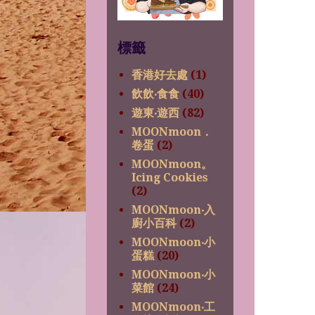
標籤
香港好去處
(1)
飲飲‧食食
(40)
遊東‧遊西
(82)
MOONmoon．
卷蛋
(2)
MOONmoon。
Icing Cookies
(2)
MOONmoon‧入
廚小百科
(2)
MOONmoon‧小
蛋糕
(20)
MOONmoon‧小
菜館
(24)
MOONmoon‧工