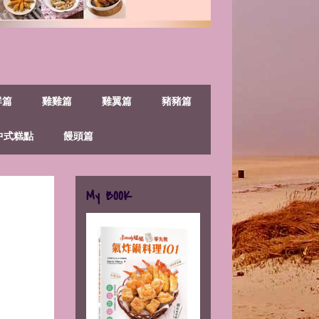
鮮篇
雞雞篇
雞翼篇
豬豬篇
中式糕點
饅頭篇
My BOOK