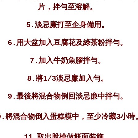
片，拌勻至溶解。
5.淡忌廉打至企身備用。
6.用大盆加入豆腐花及綠茶粉拌勻。
7.加入牛奶魚膠拌勻。
8.將1/3淡忌廉加入勻。
9.最後將混合物倒回淡忌廉中拌勻。
0.將混合物倒入蛋糕模中，至少冷藏3小時
11.取出脫模做餅面裝飾。