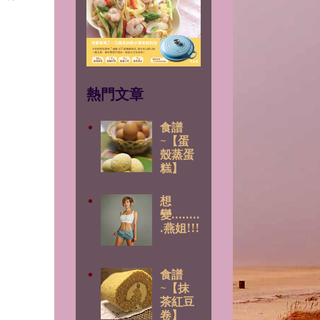
熱門文章
食譜
~【蛋
殼蒸蛋
糕】
想
變........
.燕姐!!!
。
食譜
~【抹
茶紅豆
卷】