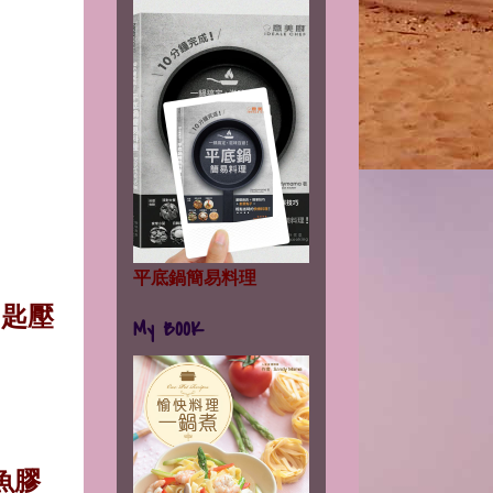
平底鍋簡易料理
用匙壓
My BOOK
魚膠