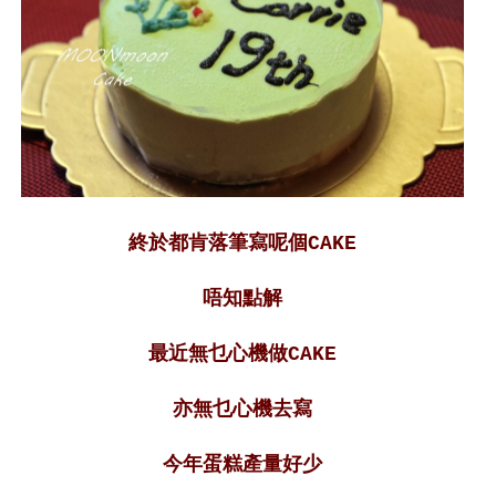
終於都肯落筆寫呢個CAKE
唔知點解
最近無乜心機做CAKE
亦無乜心機去寫
今年蛋糕產量好少