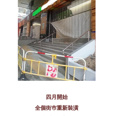
四月開始
全個街巿重新裝潢