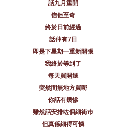
話九月重開
信佢至奇
終於日前經過
話仲有
7
日
即是下星期一重新開張
我終於等到了
每天買開餸
突然間無地方買嘢
你話有幾慘
雖然話安排咗個細街巿
但真係細得可憐