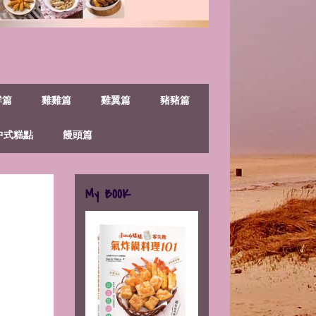
鮮篇
雞雞篇
雞翼篇
豬豬篇
中式糕點
饅頭篇
My BOOK