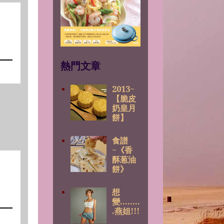
熱門文章
2013~
【脆皮
奶皇月
餅】
食譜
~《香
酥葱油
餅》
想
變........
.燕姐!!!