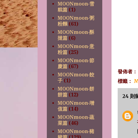
MOONmoon‧雪
糕篇
(1)
MOONmoon‧粥
粉麵
(61)
MOONmoon‧酥
撻篇
(6)
MOONmoon‧意
粉篇
(25)
MOONmoon‧節
慶篇
(67)
發佈者
MOONmoon‧餃
子
(1)
標籤：
M
MOONmoon‧餅
餅篇
(12)
24 則
MOONmoon‧增
值篇
(14)
MOONmoon‧蔬
菜篇
(46)
MOONmoon‧豬
豬篇
(129)