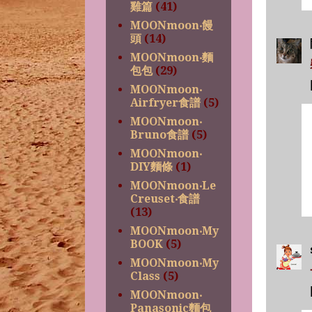
雞篇
(41)
MOONmoon‧饅
頭
(14)
MOONmoon‧麵
包包
(29)
MOONmoon‧
Airfryer食譜
(5)
MOONmoon‧
Bruno食譜
(5)
MOONmoon‧
DIY麵條
(1)
MOONmoon‧Le
Creuset‧食譜
(13)
MOONmoon‧My
BOOK
(5)
MOONmoon‧My
Class
(5)
MOONmoon‧
Panasonic麵包