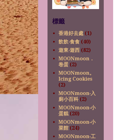
標籤
香港好去處
(1)
飲飲‧食食
(40)
遊東‧遊西
(82)
MOONmoon．
卷蛋
(2)
MOONmoon。
Icing Cookies
(2)
MOONmoon‧入
廚小百科
(2)
MOONmoon‧小
蛋糕
(20)
MOONmoon‧小
菜館
(24)
MOONmoon‧工