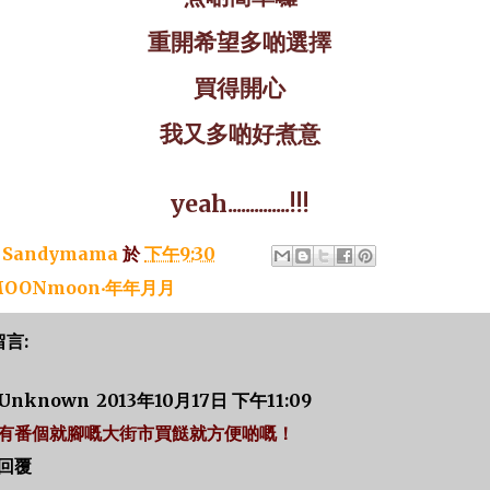
重開希望多啲選擇
買得開心
我又多啲好煮意
yeah..............!!!
：
Sandymama
於
下午9:30
OONmoon‧年年月月
留言:
Unknown
2013年10月17日 下午11:09
有番個就腳嘅大街市買餸就方便啲嘅！
回覆