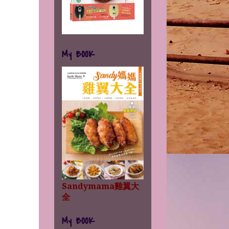
My BOOK
Sandymama雞翼大
全
My BOOK