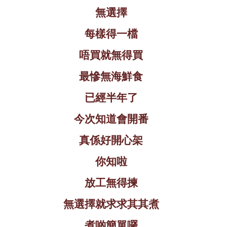
無選擇
每樣得一檔
唔買就無得買
最慘無海鮮食
已經半年了
今次知道會開番
真係好開心架
你知啦
放工無得揀
無選擇就求求其其煮
煮啲簡單囉