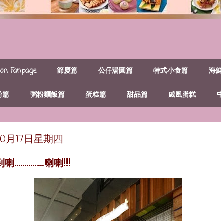
n Fanpage
節慶篇
公仔湯圓篇
特式小食篇
海
粉篇
粥粉麵飯篇
蛋糕篇
甜品篇
戚風蛋糕
年10月17日星期四
.............喇喇!!!