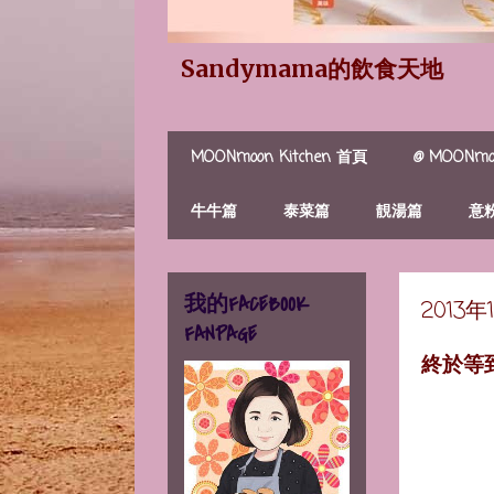
Sandymama的飲食天地
MOONmoon Kitchen 首頁
@ MOONmoo
牛牛篇
泰菜篇
靚湯篇
意
我的FACEBOOK
2013
FANPAGE
終於等到喇..