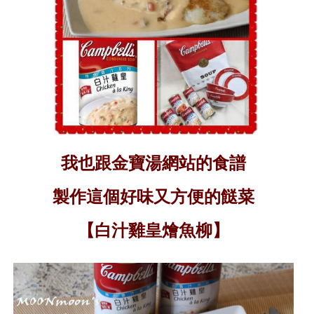
我也跟金寶湯網站的食譜
製作這個好味又方便的餸菜
【白汁雞皇燴魚柳】