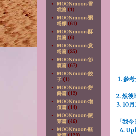
MOONmoon‧雪
糕篇
(1)
MOONmoon‧粥
粉麵
(61)
MOONmoon‧酥
撻篇
(6)
MOONmoon‧意
粉篇
(25)
MOONmoon‧節
慶篇
(67)
MOONmoon‧餃
1.
參考
子
(1)
MOONmoon‧餅
餅篇
(12)
2.
然後
MOONmoon‧增
3. 10
月
值篇
(14)
MOONmoon‧蔬
「我今
菜篇
(46)
MOONmoon‧豬
4. Up
豬篇
(129)