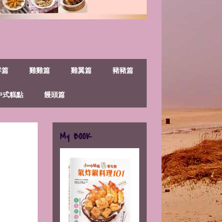
鮮篇
雞雞篇
雞翼篇
豬豬篇
中式糕點
饅頭篇
My BOOK