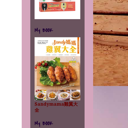
My BOOK
Sandymama雞翼大
全
My BOOK