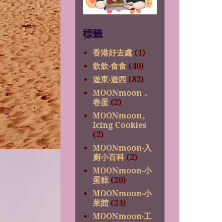
標籤
香港好去處
(1)
飲飲‧食食
(40)
遊東‧遊西
(82)
MOONmoon．
卷蛋
(2)
MOONmoon。
Icing Cookies
(2)
MOONmoon‧入
廚小百科
(2)
MOONmoon‧小
蛋糕
(20)
MOONmoon‧小
菜館
(24)
MOONmoon‧工