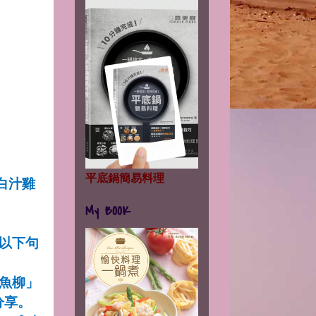
平底鍋簡易料理
白汁雞
My BOOK
以下句
魚柳」
分享。