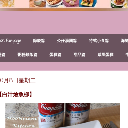
n Fanpage
節慶篇
公仔湯圓篇
特式小食篇
海
粉篇
粥粉麵飯篇
蛋糕篇
甜品篇
戚風蛋糕
年10月8日星期二
~【白汁燴魚柳】