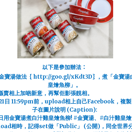
以下是參加辦法：
金寶湯做法
{ http://goo.gl/xKdt3D}
，煮「金寶湯
皇燴魚柳」。
喺賣相上加啲新意，再幫佢影張靚相。
21
日
11:59pm
前，
upload
相上自己
Facebook
，複製
子在圖片說明
(Caption):
日用金寶湯煮白汁雞皇燴魚柳
! #
金寶湯、
#
白汁雞皇燴
load
相時，記得
set
做「
Public
」
(
公開
)
，同全世界