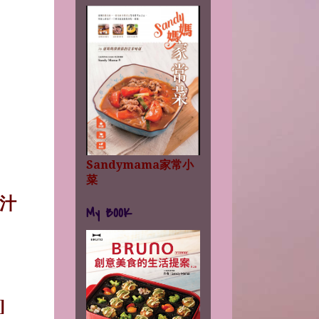
Sandymama家常小
菜
汁
My BOOK
]