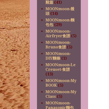
雞篇
(41)
MOONmoon‧饅
頭
(14)
MOONmoon‧麵
包包
(29)
MOONmoon‧
Airfryer食譜
(5)
MOONmoon‧
Bruno食譜
(5)
MOONmoon‧
DIY麵條
(1)
MOONmoon‧Le
Creuset‧食譜
(13)
MOONmoon‧My
BOOK
(5)
MOONmoon‧My
Class
(5)
MOONmoon‧
Panasonic麵包