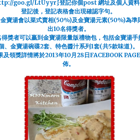
ttp://goo.gl/LtUyyr}
登記你個
post
網址及個人資料
登記後，登記表格會出現確認字句。
同金寶湯會以菜式賣相
(50%)
及金寶湯元素
(50%)
為準
出
10
名得獎者。
名得獎者可以贏到金寶湯限量版禮物包，包括金寶湯手
個、金寶湯碗碟
2
套、特色醬汁系列
1
套
(
共
5
款味道
)
。
果及領獎詳情將於
2013
年
10
月
28
日
FACEBOOK PAG
佈。