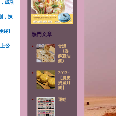
，成功
則，揀
挽袋
1
熱門文章
E
上公
食譜
~《香
酥葱油
餅》
2013~
【脆皮
奶皇月
餅】
運動