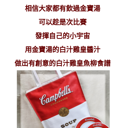
相信大家都有飲過金寶湯
可以趁是次比賽
發揮自己的小宇宙
用金寶湯的白汁雞皇醬汁
做出有創意的白汁雞皇魚柳食譜