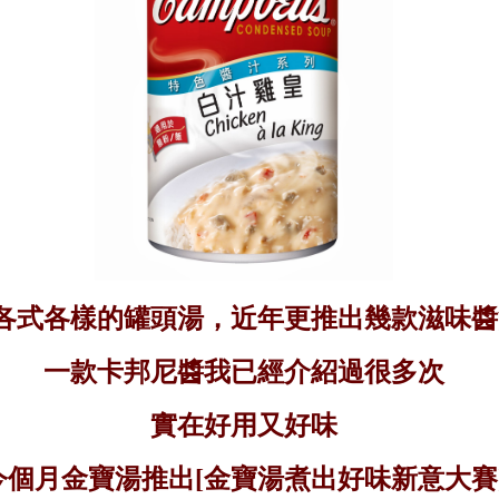
各式各樣的罐頭湯，近年更推出幾款滋味醬
一款卡邦尼醬我已經介紹過很多次
實在好用又好味
今個月金寶湯推出
[
金寶湯煮出好味新意大賽