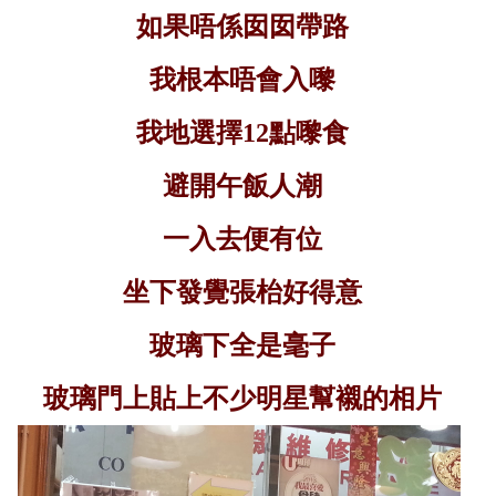
如果唔係囡囡帶路
我根本唔會入嚟
我地選擇
12
點嚟食
避開午飯人潮
一入去便有位
坐下發覺張枱好得意
玻璃下全是毫子
玻璃門上貼上不少明星幫襯的相片