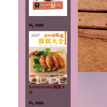
My BOOK
Sandymama雞翼大
全
My BOOK