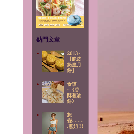
熱門文章
2013~
【脆皮
奶皇月
餅】
食譜
~《香
酥葱油
餅》
想
變........
.燕姐!!!