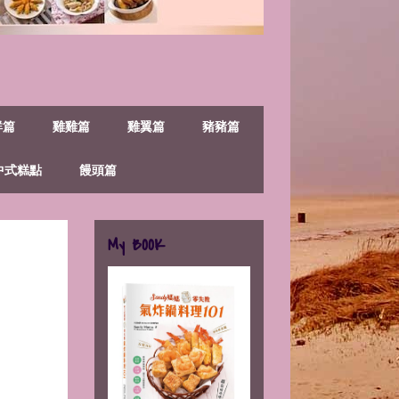
鮮篇
雞雞篇
雞翼篇
豬豬篇
中式糕點
饅頭篇
My BOOK