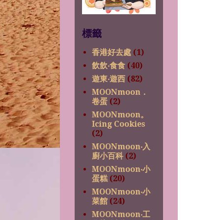
標籤
香港好去處
(1)
飲飲‧食食
(40)
遊東‧遊西
(82)
MOONmoon．
卷蛋
(2)
MOONmoon。
Icing Cookies
(2)
MOONmoon‧入
廚小百科
(2)
MOONmoon‧小
蛋糕
(20)
MOONmoon‧小
菜館
(24)
MOONmoon‧工