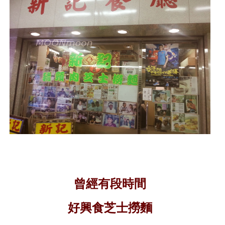
曾經有段時間
好興食芝士撈麵