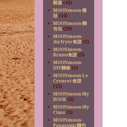
雞篇
(41)
MOONmoon‧饅
頭
(14)
MOONmoon‧麵
包包
(29)
MOONmoon‧
Airfryer食譜
(5)
MOONmoon‧
Bruno食譜
(5)
MOONmoon‧
DIY麵條
(1)
MOONmoon‧Le
Creuset‧食譜
(13)
MOONmoon‧My
BOOK
(5)
MOONmoon‧My
Class
(5)
MOONmoon‧
Panasonic麵包