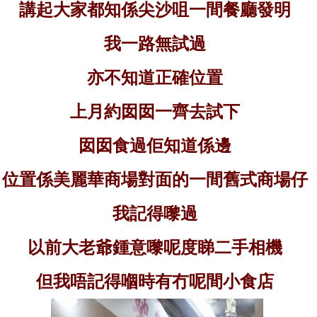
講起大家都知係尖沙咀一間餐廳發明
我一路無試過
亦不知道正確位置
上月約囡囡一齊去試下
囡囡食過佢知道係邊
位置係美麗華商場對面的一間舊式商場仔
我記得嚟過
以前大老爺鍾意嚟呢度睇二手相機
但我唔記得嗰時有冇呢間小食店