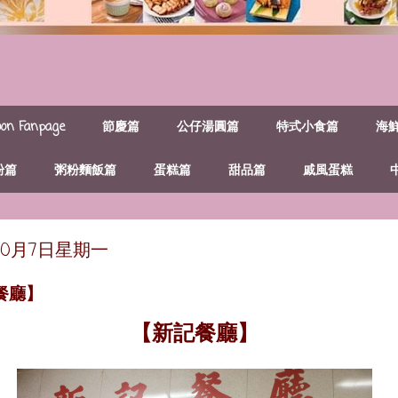
n Fanpage
節慶篇
公仔湯圓篇
特式小食篇
海
粉篇
粥粉麵飯篇
蛋糕篇
甜品篇
戚風蛋糕
年10月7日星期一
餐廳】
【新記餐廳】