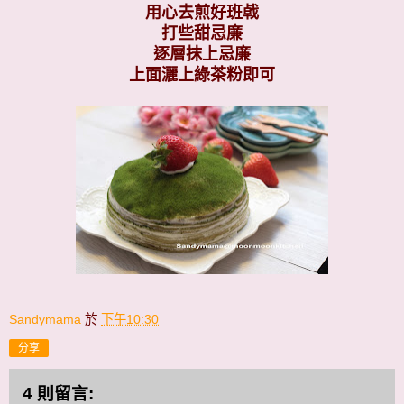
用心去煎好班㦸
打些甜忌廉
逐層抹上忌廉
上面灑上綠茶粉即可
Sandymama
於
下午10:30
分享
4 則留言: