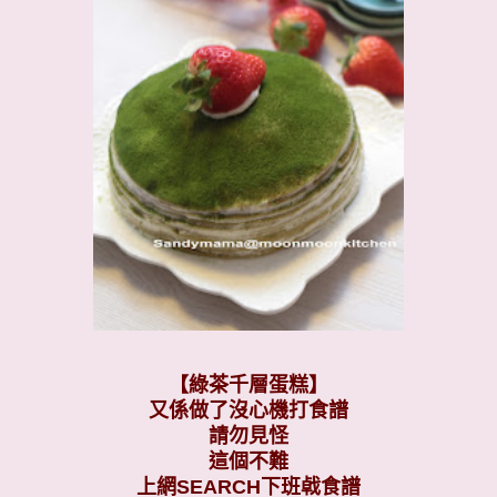
【綠茶千層蛋糕】
又係做了沒心機打食譜
請勿見怪
這個不難
上網SEARCH下班㦸食譜