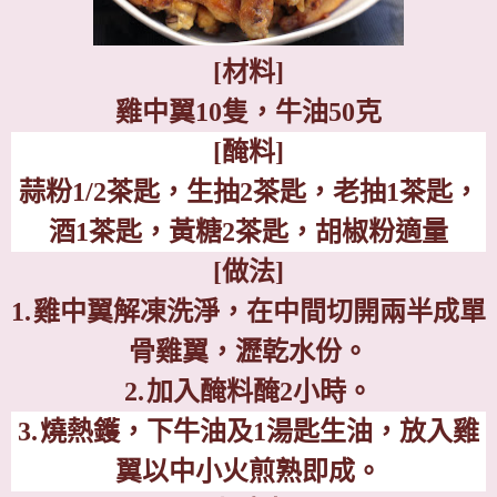
[
材料
]
雞中翼
10
隻
，
牛油
50
克
[
醃料
]
蒜粉
1/2
茶匙
，
生抽
2
茶匙
，
老抽
1
茶匙
，
酒
1
茶匙
，
黃糖
2
茶匙
，
胡椒粉適量
[
做法
]
1.
雞中翼解凍洗淨，在中間切開兩半成單
骨雞翼，瀝乾水份。
2.
加入醃料醃
2
小時。
3.
燒熱鑊，下牛油及
1
湯匙生油，放入雞
翼以中小火煎熟
即成。