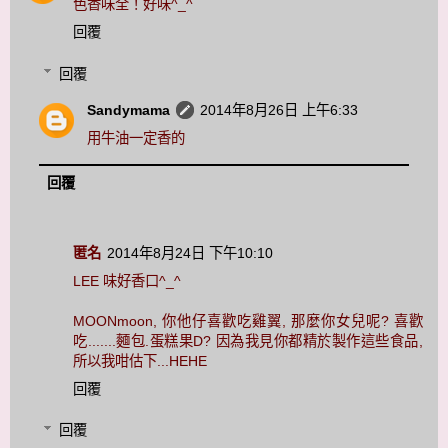
色香味全！好味^_^
回覆
回覆
Sandymama
2014年8月26日 上午6:33
用牛油一定香的
回覆
匿名
2014年8月24日 下午10:10
LEE 味好香口^_^
MOONmoon, 你他仔喜歡吃雞翼, 那麼你女兒呢? 喜歡
吃.......麵包.蛋糕果D? 因為我見你都精於製作這些食品,
所以我咁估下...HEHE
回覆
回覆