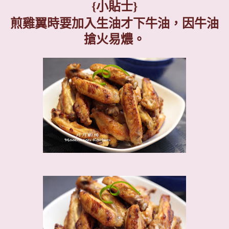
{
小貼士
}
煎雞翼時要加入生油才下牛油，因牛油
搶火易燶。