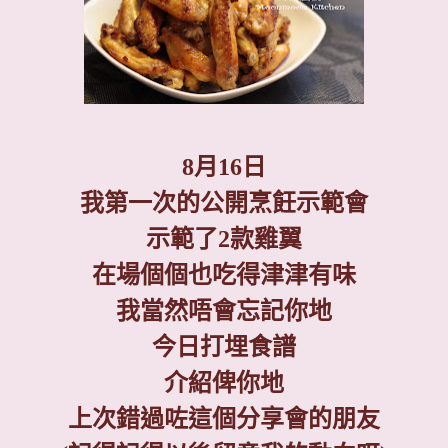
8
月
16
日
我第一次的公開烹飪示範會
示範了
2
款雞翼
在場個個也吃得津津有味
我當然唔會忘記你地
今日打埋食譜
介紹俾你地
上次錯過咗這個分享會的朋友