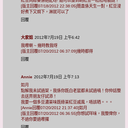
紅豆同綠茶係絕配呀! 點可以整到啲紅豆一粒粒咁靚既？
[版主回覆07/18/2012 22:38:05]簡直係天生一對，紅豆浸
好煮下又焗下，淋就可以了
回覆
大家姐
2012年7月19日 上午6:42
我嚟喇 ~ 幾時教我呀
[版主回覆07/20/2012 06:37:09]幾時都得
回覆
Annie
2012年7月19日 上午7:13
如月
點解我未試過架，我係你既白老鼠都未試過喎！你仲話整
去送畀朋友仔試添！
我要一個多豆濃茶味既綠茶紅豆戚風，唔該晒。。。
[Annie回覆07/20/2012 21:37:40]如月
[版主回覆07/20/2012 06:36:55]你想試咩味，我整俾你，
不過你要過嚟攞
回覆