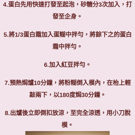
4.
蛋白先用快速打發至起泡，砂糖分
3
次加入，打
發至企身。
5.
將
1/3
蛋白霜加入蛋糊中拌勻，將餘下之的蛋白
霜中拌勻。
6.
加入紅豆拌勻。
7.
預熱焗爐
10
分鐘，將粉糊倒入模內，在枱上輕
敲兩下，以
180
度焗
30
分鐘。
8.
出爐後立即倒扣放涼，至完全涼透，用小刀脫
模。