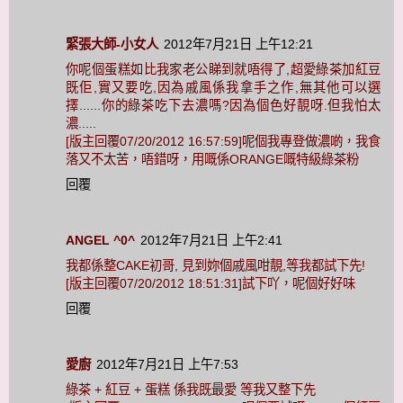
緊張大師-小女人
2012年7月21日 上午12:21
你呢個蛋糕如比我家老公睇到就唔得了,超愛綠茶加紅豆
既佢,實又要吃,因為戚風係我拿手之作,無其他可以選
擇......你的綠茶吃下去濃嗎?因為個色好靚呀.但我怕太
濃.....
[版主回覆07/20/2012 16:57:59]呢個我專登做濃啲，我食
落又不太苦，唔錯呀，用嘅係ORANGE嘅特級綠茶粉
回覆
ANGEL ^0^
2012年7月21日 上午2:41
我都係整CAKE初哥, 見到妳個戚風咁靚,等我都試下先!
[版主回覆07/20/2012 18:51:31]試下吖，呢個好好味
回覆
愛廚
2012年7月21日 上午7:53
綠茶 + 紅豆 + 蛋糕 係我既最愛 等我又整下先