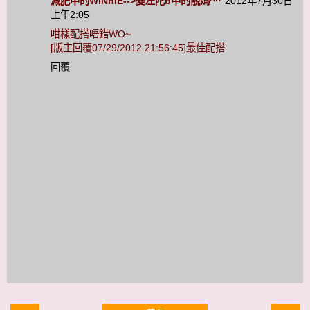
減肥中的WiNniE-->變左陀b中的靚媽^^
2012年7月30日
上午2:05
咁樣配搭唔錯WO~
[版主回覆07/29/2012 21:56:45]最佳配搭
回覆