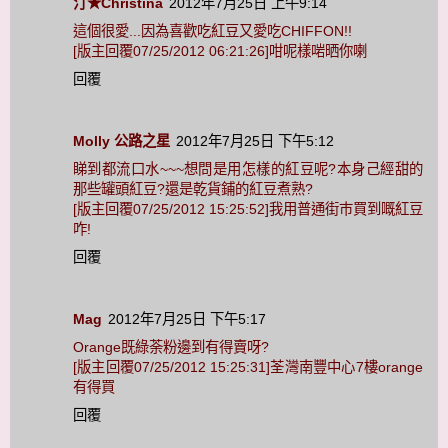
汀★Christina
2012年7月25日 上午9:14
這個很愛...因為喜歡吃紅豆又愛吃CHIFFON!!
[版主回覆07/25/2012 06:21:26]咁呢樣啱晒你喇
回覆
Molly 公路之星
2012年7月25日 下午5:12
睇到都流口水~~~想問是用怎樣的紅豆呢?本身己經甜的
那些罐頭紅豆?還是乾貨鋪的紅豆煮熟?
[版主回覆07/25/2012 15:25:52]我用普通街巿買到嘅紅豆
咋!
回覆
Mag
2012年7月25日 下午5:17
Orange既綠荼粉邊到有得賣呀?
[版主回覆07/25/2012 15:25:31]荃灣南豐中心7樓orange
有得買
回覆