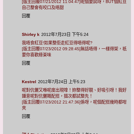
[版主回覆07/21/2012 11:04:47]呢個要試呀，BUT個紅豆
自己整會有咬口及唔甜
回覆
Shirley k
2012年7月23日 下午5:24
我唔食紅豆!如果整佢走紅豆得唔得呢?
[版主回覆07/23/2012 09:28:45]無話唔得，一樣得架，祇
要你喜歡綠茶味
回覆
Kestrel
2012年7月24日 上午5:23
呢對伉儷又喺呢度出現嗱！妳整得好靚、好吸引呀！我好
鍾意呢對伉儷嘅配搭，搵次都試整先！
[版主回覆07/23/2012 21:47:36]係呀，呢個配搭幾時都咁
夾
回覆