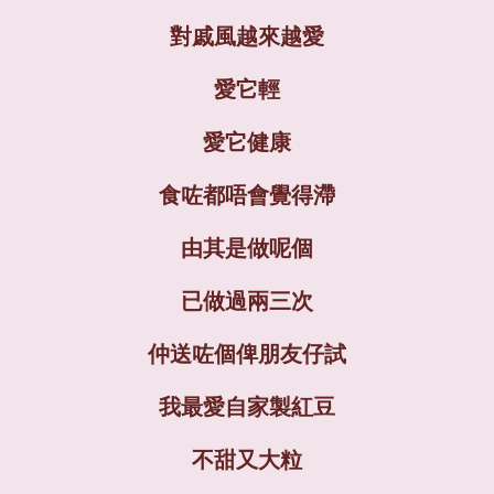
對戚風越來越愛
愛它輕
愛它健康
食咗都唔會覺得滯
由其是做呢個
已做過兩三次
仲送咗個俾朋友仔試
我最愛自家製紅豆
不甜又大粒