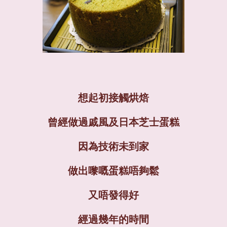
想起初接觸烘焙
曾經做過戚風及日本芝士蛋糕
因為技術未到家
做出嚟嘅蛋糕唔夠鬆
又唔發得好
經過幾年的時間