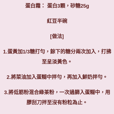
蛋白霜： 蛋白
3
顆，砂糖
25g
紅豆半碗
[做法
]
1.
蛋黃加
1/3
糖打勻，餘下的糖分兩次加入，打拂
至呈淡黃色。
2.
將菜油加入蛋糊中拌勻，再加入鮮奶拌勻。
3.
將低筋粉混合綠茶粉，一次過篩入蛋糊中，用
膠刮刀拌至沒有粉粒為止。