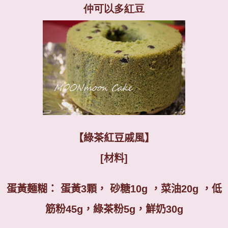
仲可以多紅豆
【綠茶紅豆戚風】
[
材料
]
蛋黃麵糊： 蛋黃
3
顆， 砂糖
10g
，菜油
20g
，低
筋粉
45g
，綠茶粉
5g
，鮮奶
30g