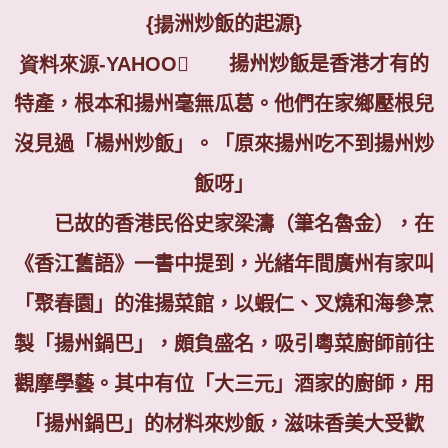
{揚
洲炒飯的起源
}
資料來源-YAHOO
揚州炒飯是香港才有的
特產，根本和揚州毫無瓜葛。他們在家鄉壓根兒
沒見過「楊州炒飯」。「原來揚州吃不到揚州炒
飯呀」
已故的香港民俗史家梁濤（筆名魯金），在
《香江舊語》一書中提到，光緒年間廣州有家叫
「聚春園」的淮揚菜館，以蝦仁、叉燒和海參烹
製「揚州鍋巴」，頗負盛名，吸引粵菜廚師前往
觀摩學藝。其中有位「大三元」酒家的廚師，用
「揚州鍋巴」的材料來炒飯，滋味香美大受歡