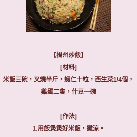
【揚州炒飯】
[
材料
]
米飯三碗，叉燒半斤，蝦仁十粒，西生菜1/4個，
雞蛋二隻，什豆一碗
[
作法
]
1.
用飯煲煲好米飯，攤涼。