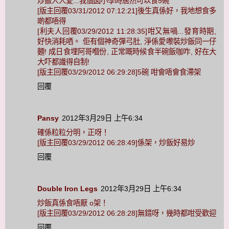
炒飯人人愛...我個囡小學時居然可以食5碗
[版主回覆03/31/2012 07:12:21]後生真係好，我地想食多
啲都唔得
[利夫人回覆03/29/2012 11:28:35]咁又無喎...發育時期,
好快消耗哂。 佢有個神奇彈弓肚, 淨係愛嚟裝炒飯同一仔
麵! 成日食埋阿哥嗰份, 正常嘅時候食半碗飯咖咋, 好在大
大吓都識得自制!
[版主回覆03/29/2012 06:29:28]5碗 咁會唔會食滯架
回覆
Pansy
2012年3月29日 上午6:34
確係粒粒分明，正呀！
[版主回覆03/29/2012 06:28:49]係架，炒飯好易炒
回覆
Double Iron Legs
2012年3月29日 上午6:34
炒飯真係食唔厭 o架！
[版主回覆03/29/2012 06:28:28]無錯呀，幾時都咁受歡迎
回覆