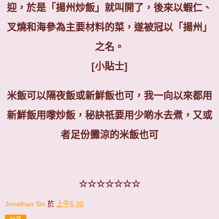
迎，於是「揚州炒飯」就叫開了，後來以蝦仁、
叉燒和海參為主要材料的菜，遂被冠以「揚州」
之名。
[
小貼士
]
米飯可以隔夜飯或新鮮飯
也可，我一向以來都用
新鮮飯用嚟炒飯，秘訣祇要用少啲水去煮，又或
者足份攤涼的米飯也可
☆☆☆☆☆☆☆
Jonathan Sin
於
上午5:30