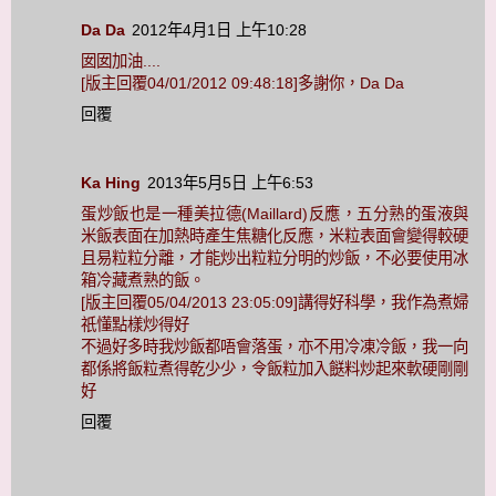
Da Da
2012年4月1日 上午10:28
囡囡加油....
[版主回覆04/01/2012 09:48:18]多謝你，Da Da
回覆
Ka Hing
2013年5月5日 上午6:53
蛋炒飯也是一種美拉德(Maillard)反應，五分熟的蛋液與
米飯表面在加熱時產生焦糖化反應，米粒表面會變得較硬
且易粒粒分離，才能炒出粒粒分明的炒飯，不必要使用冰
箱冷藏煮熟的飯。
[版主回覆05/04/2013 23:05:09]講得好科學，我作為煮婦
祇懂點樣炒得好
不過好多時我炒飯都唔會落蛋，亦不用冷凍冷飯，我一向
都係將飯粒煮得乾少少，令飯粒加入餸料炒起來軟硬剛剛
好
回覆