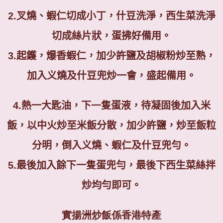
2.
叉燒、蝦仁切成小丁，什豆洗淨，西生菜洗淨
切成絲片狀，蛋拂好備用。
3.
起鑊，爆香蝦仁，加少許鹽及胡椒粉炒至熟，
加入义燒及什豆兜炒一會，盛起備用。
4.
熱一大匙油，下
一
隻
蛋液，待凝固後加入米
飯，以中火炒至米飯分散，加少許鹽，炒至飯粒
分明，倒入义燒、蝦仁及什豆兜勻。
5.
最後加入餘下一隻蛋兜勻，最後下西生菜絲拌
炒均勻即可。
實揚洲炒飯係香港特產