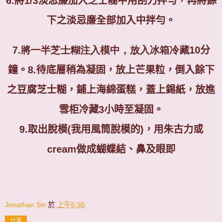
6.
將
1/3
淡忌廉加入芝士糊中用刮刀拌勻，再將餘
下之淡忌廉全部加入中拌勻。
7.將一半芝士糊注入模中，放入冰箱冷藏
10
分
鐘。
8.
待底層稍為凝固，放上芒果粒，倒入餘下
之豆腐芝士糊，鋪上海綿蛋糕，蓋上錫紙，放進
雪柜冷藏
3
小時至凝固。
9.
取出脫模(我用風筒脫模的)，用朱古力或
cream做成蝴蝶結、鼻及眼即
Jonathan Sin
於
上午5:30
分享