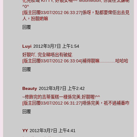
化完妝嘅 KITTY, 好靚女喎~~ MoonMoon, 你實在太謙喇
^0^
[版主回覆03/07/2012 06:33:27]係呀，點都要俾佢出去見
人，扮靚啲嘛
回覆
Luyi
2012年3月7日 上午1:54
好靚吖, 完全睇唔出有破綻.
[版主回覆03/07/2012 06:33:04]補得靚嘛.............哈哈哈
回覆
Beauty
2012年3月7日 上午2:42
~修飾完的吉蒂蛋糕一樣係完美,好靚喔!^^
[版主回覆03/07/2012 06:31:27]唔係完美，祇不過補番咋
回覆
YY
2012年3月7日 上午4:41