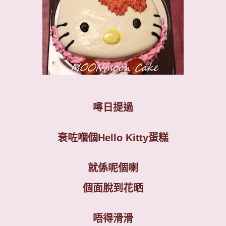
噚日提過
衰咗嗰個
Hello Kitty
蛋糕
就係呢個喇
個面脫到花晒
唔得滑滑