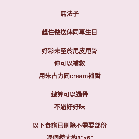
無法子
趕住做送俾同事生日
好彩未至於甩皮甩骨
仲可以補救
用朱古力同
cream
補番
總算可以過骨
不過好好味
以下食譜已刪除不需要部份
呢個模大約8"x6"