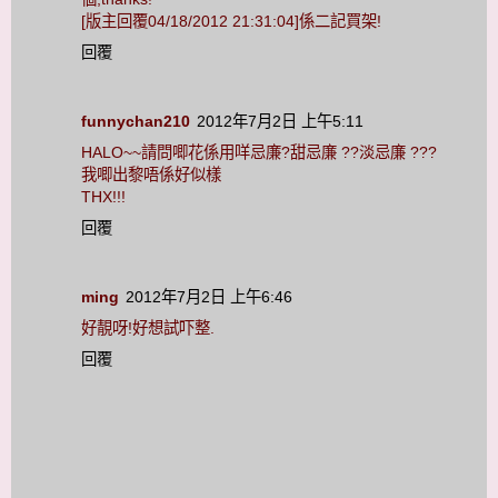
[版主回覆04/18/2012 21:31:04]係二記買架!
回覆
funnychan210
2012年7月2日 上午5:11
HALO~~請問唧花係用咩忌廉?甜忌廉 ??淡忌廉 ???
我唧出黎唔係好似樣
THX!!!
回覆
ming
2012年7月2日 上午6:46
好靚呀!好想試吓整.
回覆