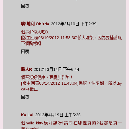
回覆
噢!地利 Oh!tria
2012年3月10日 下午2:39
個鼻好似大咗D.
[版主回覆03/10/2012 11:58:30]係大咗架，因為要補番底
下個醜樣呀
回覆
路人R
2012年3月14日 下午6:44
個蛋糕好健康，豆腐加乳酪！
[版主回覆03/14/2012 11:43:04]係呀，仲少甜，所以diy
cake最正
回覆
Ka Lai
2012年4月19日 上午5:26
個hello kitty模好靚呀!請問在哪裡買的?我都想買一
個,thanks!