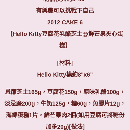
有興趣可以挑戰下自己
2012 CAKE 6
【Hello Kitty豆腐花乳酪芝士@鮮芒果夾心蛋
糕】
[
材料
]
Hello Kitty
模約
8"x6”
忌廉芝士
165g
，豆腐花
150g
，原味乳酪
100g
，
淡忌廉
200g
，牛奶
125g
，糖
60g
，魚膠片
12g
，
海綿蛋糕
1
片，鮮芒果肉
2
個
(如用豆腐可將糖份
加多20g)
[
做法
]