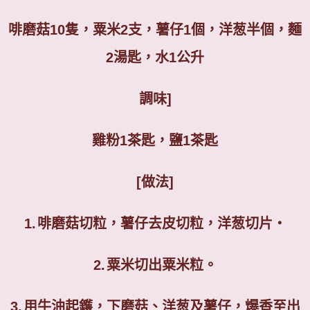
啡磨菇
10
隻，粟米
2
支，薯仔
1
個，洋葱半個，麵
2
湯匙，水
1
公升
調味
]
雞粉
1
茶匙，鹽
1
茶匙
[
做法
]
1.
啡磨菇切粒，薯仔去皮切粒，洋葱切片‧
2.
粟米切出粟米粒。
3.
用牛油起鑊，下磨菇、洋葱及薯仔，爆香至出