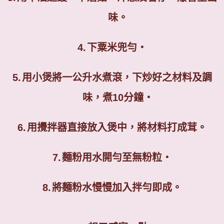
味。
4.
下粟米兜勻‧
5.
用小煲將一公升水煮滾，下炒好之材料及調
味，煮
10
分鐘‧
6.
用攪拌器直接放入煲中，將材料打成茸。
7.
麵粉用水開勻至無粉粒‧
8.
將麵粉水慢慢加入拌勻即成。