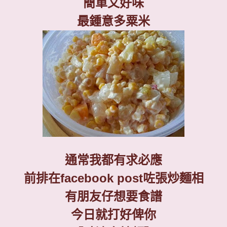
簡單又好味
最鍾意多粟米
通常我都有求必應
前排在
facebook post
咗張炒麵相
有朋友仔想要食譜
今日就打好俾你