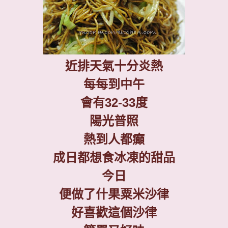
近排天氣十分炎熱
每每到中午
會有
32-33
度
陽光普照
熱到人都癲
成日都想食冰凍的甜品
今日
便做了什果粟米沙律
好喜歡這個沙律