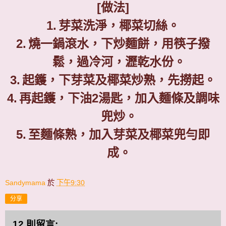
[
做法
]
1.
芽菜洗淨，椰菜切絲。
2.
燒一鍋滾水，下炒麵餅，用筷子撥
鬆，過冷河，瀝乾水份。
3.
起鑊，下芽菜及椰菜炒熟，先撈起。
4.
再起鑊，下油
2
湯匙，加入麵條及調味
兜炒。
5.
至麵條熟，加入芽菜及椰菜兜勻即
成。
Sandymama
於
下午9:30
分享
12 則留言: