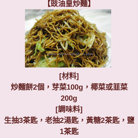
【豉油皇炒麵】
[
材料
]
炒麵餅
2
個，芽菜
100g
，椰菜或韮菜
200g
[
調味料
]
生抽
3
茶匙，老抽
2
湯匙，黃糖
2
茶匙，鹽
1
茶匙