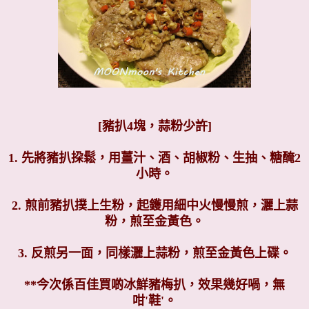
[豬扒4塊，蒜粉少許]
1. 先將豬扒挅鬆，用薑汁、酒、胡椒粉、生抽、糖醃2
小時。
2. 煎前豬扒撲上生粉，起鑊用細中火慢慢煎，灑上蒜
粉，煎至金黃色。
3. 反煎另一面，同樣灑上蒜粉，煎至金黃色上碟。
**今次係百佳買啲冰鮮豬梅扒，效果幾好喎，無
咁'鞋'。