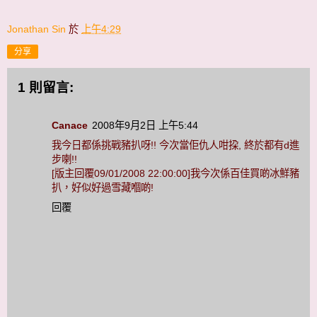
Jonathan Sin
於
上午4:29
分享
1 則留言:
Canace
2008年9月2日 上午5:44
我今日都係挑戰豬扒呀!! 今次當佢仇人咁挅, 終於都有d進
步喇!!
[版主回覆09/01/2008 22:00:00]我今次係百佳買啲冰鮮豬
扒，好似好過雪藏嗰啲!
回覆