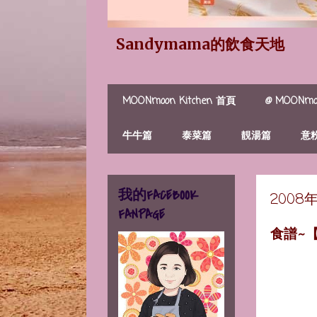
Sandymama的飲食天地
MOONmoon Kitchen 首頁
@ MOONmoo
牛牛篇
泰菜篇
靚湯篇
意
我的FACEBOOK
2008
FANPAGE
食譜~