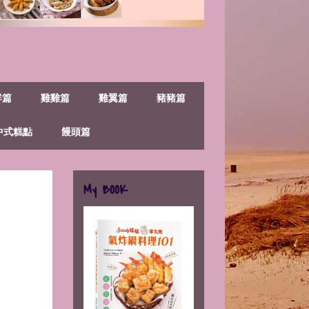
鮮篇
雞雞篇
雞翼篇
豬豬篇
中式糕點
饅頭篇
My BOOK