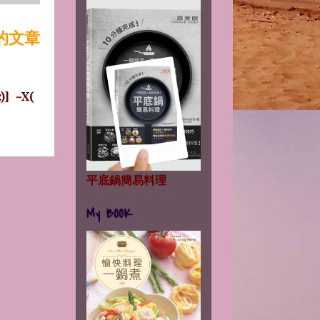
的文章
:)]
~X(
平底鍋簡易料理
My BOOK