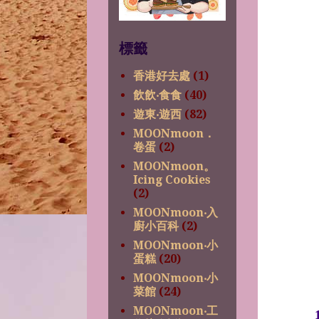
標籤
香港好去處
(1)
飲飲‧食食
(40)
遊東‧遊西
(82)
MOONmoon．
卷蛋
(2)
MOONmoon。
Icing Cookies
(2)
MOONmoon‧入
廚小百科
(2)
MOONmoon‧小
蛋糕
(20)
MOONmoon‧小
菜館
(24)
MOONmoon‧工