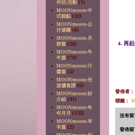
作坊/活動
(1)
MOONmoon‧中
式糕點
(42)
MOONmoon‧公
仔湯圓
(8)
MOONmoon‧月
4. 
餅篇
(26)
MOONmoon‧牛
牛篇
(70)
MOONmoon‧汁
醬篇
(2)
MOONmoon‧光
波爐食譜
(6)
發佈者
MOONmoon‧好
介紹
(91)
標籤：
M
MOONmoon‧年
年月月
(132)
沒有留
MOONmoon‧羊
羊篇
(2)
發佈留