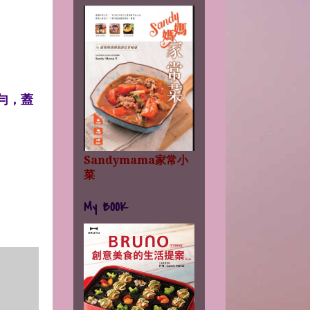
兜勻，蓋
Sandymama家常小
菜
My BOOK