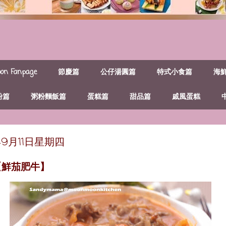
n Fanpage
節慶篇
公仔湯圓篇
特式小食篇
海
粉篇
粥粉麵飯篇
蛋糕篇
甜品篇
戚風蛋糕
年9月11日星期四
【鮮茄肥牛】