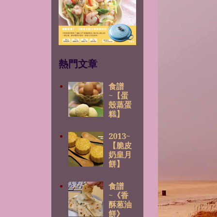
熱門文章
食譜
~【蛋
殼蒸蛋
糕】
2013~
【脆皮
奶皇月
餅】
食譜
~《香
酥葱油
餅》