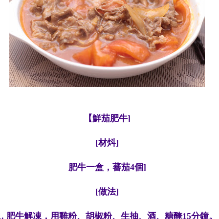
【
鮮茄肥牛
]
[材炓]
肥牛一盒，蕃茄4個]
[做法]
1. 肥牛解凍，用雞粉、胡椒粉、生抽、酒、糖醃15分鐘。