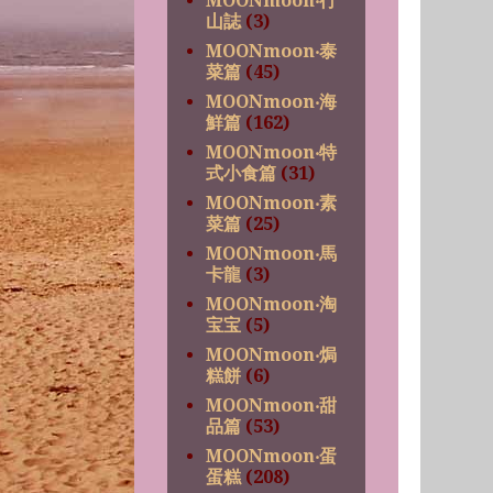
MOONmoon‧行
山誌
(3)
MOONmoon‧泰
菜篇
(45)
MOONmoon‧海
鮮篇
(162)
MOONmoon‧特
式小食篇
(31)
MOONmoon‧素
菜篇
(25)
MOONmoon‧馬
卡龍
(3)
MOONmoon‧淘
宝宝
(5)
MOONmoon‧焗
糕餅
(6)
MOONmoon‧甜
品篇
(53)
MOONmoon‧蛋
蛋糕
(208)