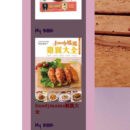
My BOOK
Sandymama雞翼大
全
My BOOK