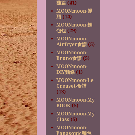
雞篇
(41)
MOONmoon‧饅
頭
(14)
MOONmoon‧麵
包包
(29)
MOONmoon‧
Airfryer食譜
(5)
MOONmoon‧
Bruno食譜
(5)
MOONmoon‧
DIY麵條
(1)
MOONmoon‧Le
Creuset‧食譜
(13)
MOONmoon‧My
BOOK
(5)
MOONmoon‧My
Class
(5)
MOONmoon‧
Panasonic麵包