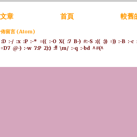
文章
首頁
較舊
佈留言 (Atom)
:D
:-/
:x
:P
:-*
=((
:-O
X(
:7
B-)
#:-S
:((
:))
=))
:-B
:-c
=D7
@-)
:-w
7:P
2):)
:!!
\m/
:-q
:-bd
^#(^