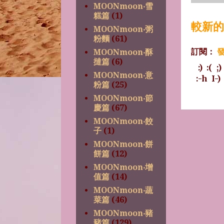
MOONmoon‧雪
糕篇
(1)
較新的
MOONmoon‧粥
粉麵
(61)
訂閱：
發
MOONmoon‧酥
撻篇
(6)
:)
:(
;)
MOONmoon‧意
:-h
I-)
粉篇
(25)
MOONmoon‧節
慶篇
(67)
MOONmoon‧餃
子
(1)
MOONmoon‧餅
餅篇
(12)
MOONmoon‧增
值篇
(14)
MOONmoon‧蔬
菜篇
(46)
MOONmoon‧豬
豬篇
(129)