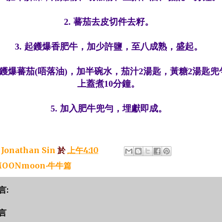
2. 蕃茄去皮切件去籽。
3. 起鑊爆香肥牛，加少許鹽，至八成熟，盛起。
再起鑊爆蕃茄(唔落油)，加半碗水，茄汁2湯匙，黃糖2湯匙
上蓋煮10分鐘。
5. 加入肥牛兜勻，埋獻即成。
：
Jonathan Sin
於
上午4:10
OONmoon‧牛牛篇
言:
言