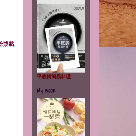
粉漿黏
平底鍋簡易料理
My BOOK