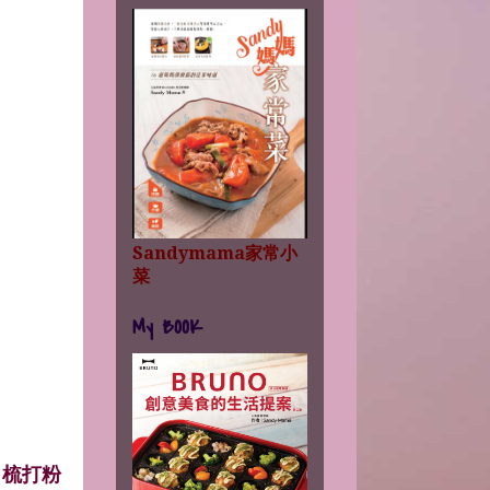
Sandymama家常小
菜
My BOOK
，梳打粉