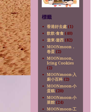
標籤
香港好去處
(1)
飲飲‧食食
(40)
遊東‧遊西
(82)
MOONmoon．
卷蛋
(2)
MOONmoon。
Icing Cookies
(2)
MOONmoon‧入
廚小百科
(2)
MOONmoon‧小
蛋糕
(20)
MOONmoon‧小
菜館
(24)
MOONmoon‧工