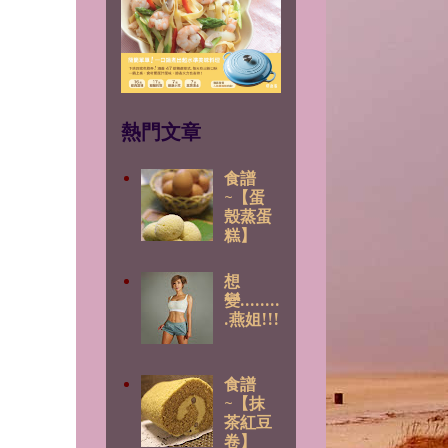
熱門文章
食譜
~【蛋
殼蒸蛋
糕】
想
變........
.燕姐!!!
食譜
~【抹
茶紅豆
卷】