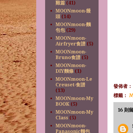
雞篇
(41)
MOONmoon‧饅
頭
(14)
MOONmoon‧麵
包包
(29)
MOONmoon‧
Airfryer食譜
(5)
MOONmoon‧
Bruno食譜
(5)
MOONmoon‧
DIY麵條
(1)
MOONmoon‧Le
Creuset‧食譜
發佈者
(13)
標籤：
M
MOONmoon‧My
BOOK
(5)
16 則
MOONmoon‧My
Class
(5)
MOONmoon‧
Panasonic麵包