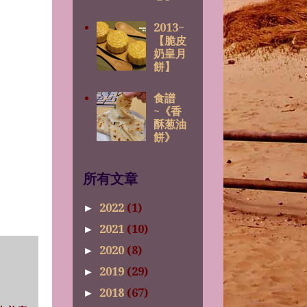
2013~
【脆皮
奶皇月
餅】
食譜
~《香
酥葱油
餅》
所有文章
2022
(1)
►
2021
(10)
►
2020
(8)
►
2019
(29)
►
2018
(67)
►