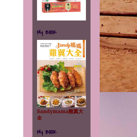
My BOOK
Sandymama雞翼大
全
My BOOK