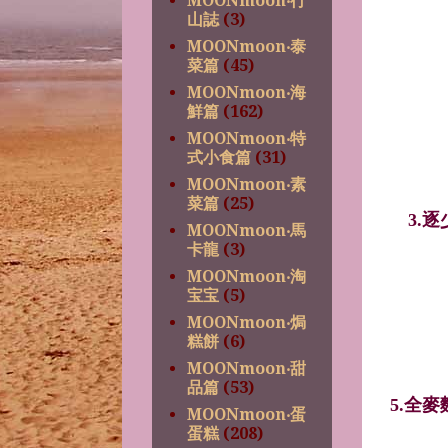
MOONmoon‧行
山誌
(3)
MOONmoon‧泰
菜篇
(45)
MOONmoon‧海
鮮篇
(162)
MOONmoon‧特
式小食篇
(31)
MOONmoon‧素
菜篇
(25)
3.逐
MOONmoon‧馬
卡龍
(3)
MOONmoon‧淘
宝宝
(5)
MOONmoon‧焗
糕餅
(6)
MOONmoon‧甜
品篇
(53)
5.
全麥
MOONmoon‧蛋
蛋糕
(208)