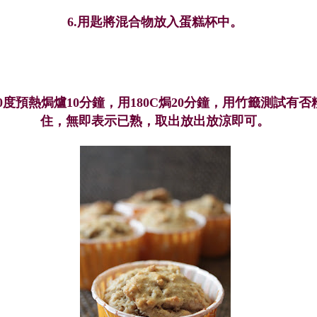
6.用匙
將混合物放入蛋糕杯中。
0度
預熱焗爐10分鐘，用180C焗20分鐘，用竹籤測試有否
住，無即表示已熟，取出放出放涼即可。