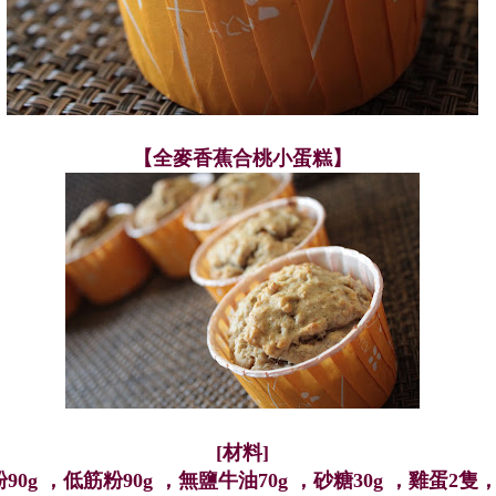
【全麥香蕉合桃小蛋糕】
[
材料]
90g ，低筋粉90g ，無鹽牛油70g ，砂糖30g ，雞蛋2隻