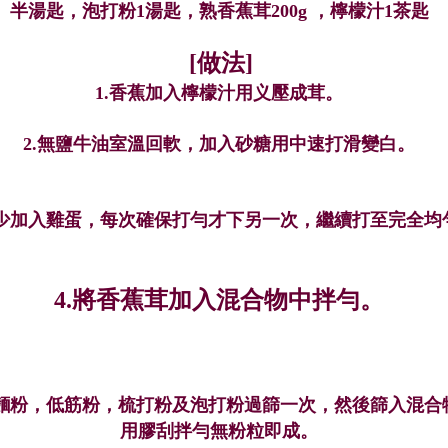
半湯匙，泡打粉1湯匙，熟香蕉茸200g ，檸檬汁1茶匙
[
做法]
1.
香蕉加入檸檬汁用义壓成茸。
2.
無鹽牛油室溫回軟，加入砂糖用中速打滑變白。
少
加入雞蛋，每次確保打勻才下另一次，繼續打至完全均
4.將
香蕉茸加入混合物中拌勻。
麵粉，低筋粉，梳打粉及泡打粉過篩一次，然後篩入混合
用膠刮拌勻無粉粒即成。