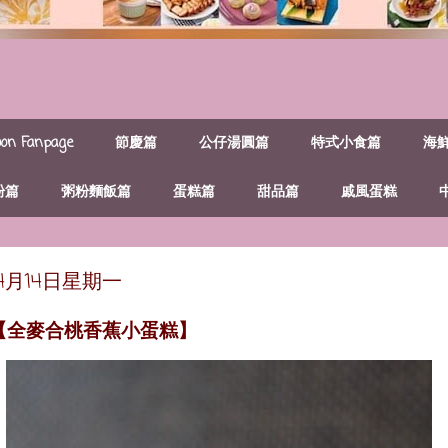
n Fanpage
節慶篇
公仔湯圓篇
特式小食篇
海
粉篇
粥粉麵飯篇
蛋糕篇
甜品篇
戚風蛋糕
年4月14日星期一
~【全麥合桃香蕉小蛋糕】