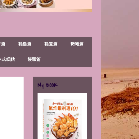
鮮篇
雞雞篇
雞翼篇
豬豬篇
中式糕點
饅頭篇
My BOOK