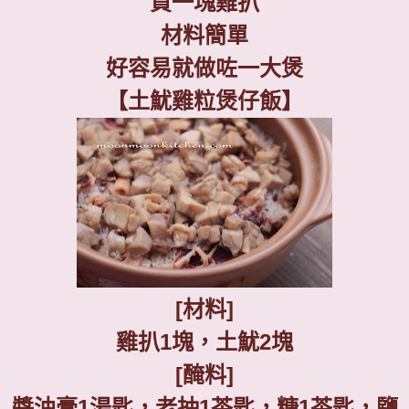
買一塊雞扒
材料簡單
好容易就做咗一大煲
【土魷雞粒煲仔飯】
[
材料
]
雞扒
1
塊，土魷
2
塊
[
醃料
]
醬油膏
1
湯匙，老抽
1
茶匙，糖
1
茶匙，鹽