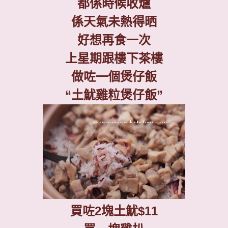
都係時候收爐
係天氣未熱得晒
好想再食一次
上星期跟樓下茶樓
做咗一個煲仔飯
“
土魷雞粒煲仔飯
”
買咗
2
塊土魷
$11