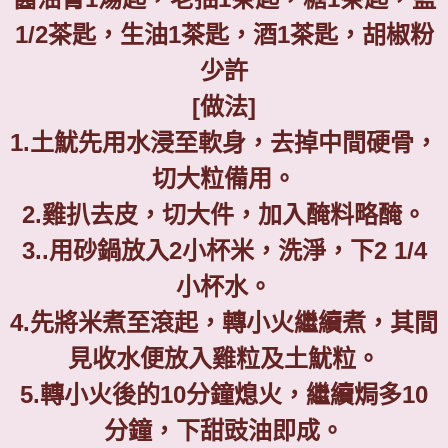
1/2
茶匙，生油
1
茶匙，酒
1
茶匙，胡椒粉
少許
[
做法
]
1.
土魷先用水浸至軟身，去掉中間硬骨，
切大粒備用。
2.
雞扒去皮，切大件，加入醃料略醃。
3..
用砂鍋放入
2
小杯米，洗淨，下
2 1/4
小杯水。
4.
先將米煮至滾起，轉小火繼續煮，其間
見收水便放入雞粒及土魷粒。
5.
轉小火後的
10
分鐘熄火，繼續焗多
10
分鐘，下甜豉油即成。