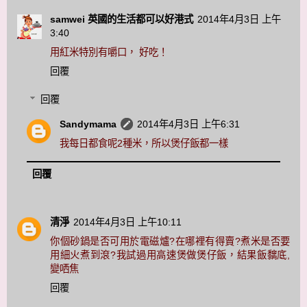
samwei 英國的生活都可以好港式
2014年4月3日 上午
3:40
用紅米特別有嚼口， 好吃！
回覆
回覆
Sandymama
2014年4月3日 上午6:31
我每日都食呢2種米，所以煲仔飯都一樣
回覆
清淨
2014年4月3日 上午10:11
你個砂鍋是否可用於電磁爐?在哪裡有得賣?煮米是否要
用細火煮到滾?我試過用高速煲做煲仔飯，結果飯黐底,
變哂焦
回覆