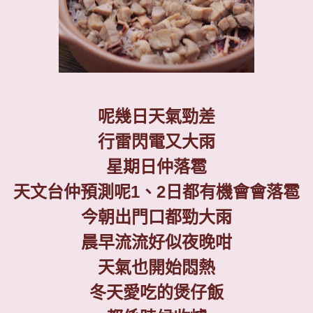
呢幾日天氣勁差
行雷閃電又大雨
星期日仲落雹
天文台仲預測呢
1
、
2
日都有機會會落雹
今朝出門口都勁大雨
晨早流流好似夜晚咁
天氣也開始悶熱
冬天愛吃的煲仔飯