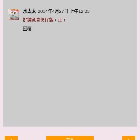
水太太
2014年4月27日 上午12:03
好鍾意食煲仔飯，正﹗
回覆
‹
›
首頁