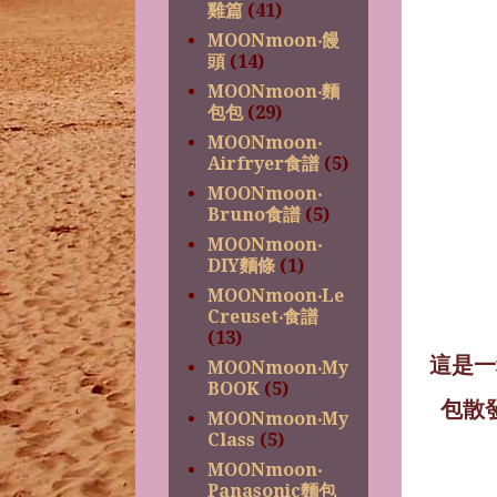
雞篇
(41)
MOONmoon‧饅
頭
(14)
MOONmoon‧麵
包包
(29)
MOONmoon‧
Airfryer食譜
(5)
MOONmoon‧
Bruno食譜
(5)
MOONmoon‧
DIY麵條
(1)
MOONmoon‧Le
Creuset‧食譜
(13)
這是一
MOONmoon‧My
BOOK
(5)
包散
MOONmoon‧My
Class
(5)
MOONmoon‧
Panasonic麵包