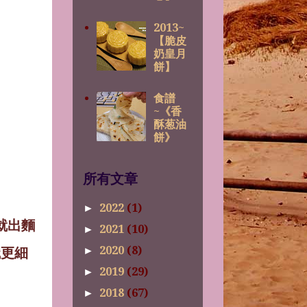
2013~
【脆皮
奶皇月
餅】
食譜
~《香
酥葱油
餅》
所有文章
2022
(1)
►
就出麵
2021
(10)
►
2020
(8)
織更細
►
2019
(29)
►
2018
(67)
►