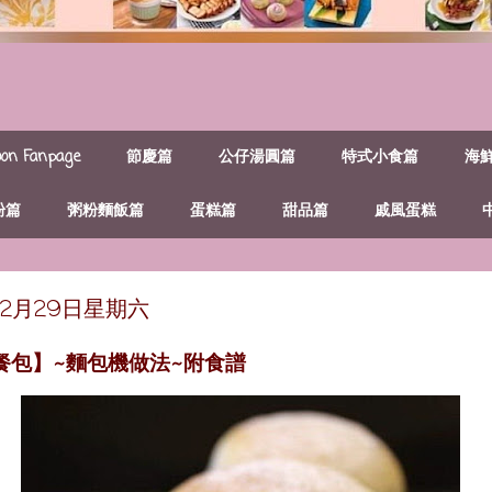
n Fanpage
節慶篇
公仔湯圓篇
特式小食篇
海
粉篇
粥粉麵飯篇
蛋糕篇
甜品篇
戚風蛋糕
年12月29日星期六
餐包】~麵包機做法~附食譜