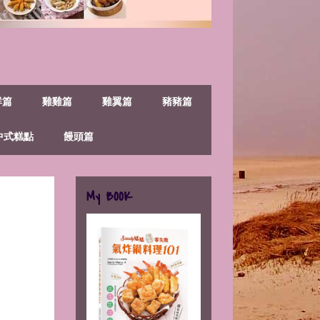
鮮篇
雞雞篇
雞翼篇
豬豬篇
中式糕點
饅頭篇
My BOOK