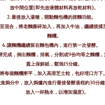
放中間位置
(
即先放液體材料再放乾材料
)
。
2.
最後放入湯種，開動麵包機的搓麵功能。
至混合，將老麵撕碎加入，再加入牛油，繼續搓揉
麵糰。
4.
讓麵糰繼續留在麵包機內，進行第一次發酵。
酵完成，倒出麵糰，排氣，分割成
9
份均等之麵糰，
蓋上保鮮紙，鬆弛
15
分鐘。
將每個麵糰搟平，加入高溶芝士粒，包好埋口方下
.放進焗分中，放入焗爐內進行最後發酵過程約
30
分鐘
放入一杯熱水，以增加濕度
)
。