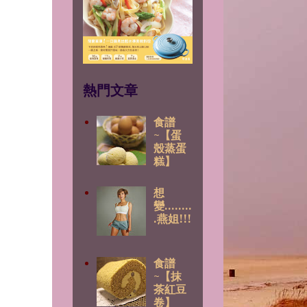
熱門文章
食譜
~【蛋
殼蒸蛋
糕】
想
變........
.燕姐!!!
食譜
~【抹
茶紅豆
卷】