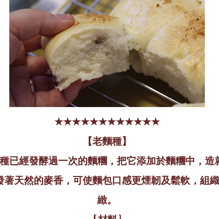
★★★★★★★★★★★★
【老麵種】
種已經發酵過一次的麵糰，把它添加於麵糰中，造
發著天然的麥香，可使麵包口感更煙韌及鬆軟，組
緻。