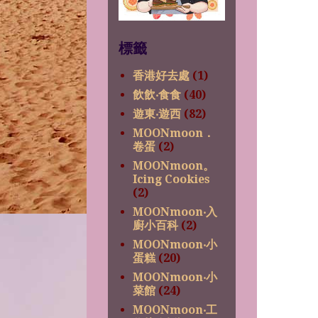
標籤
香港好去處
(1)
飲飲‧食食
(40)
遊東‧遊西
(82)
MOONmoon．
卷蛋
(2)
MOONmoon。
Icing Cookies
(2)
MOONmoon‧入
廚小百科
(2)
MOONmoon‧小
蛋糕
(20)
MOONmoon‧小
菜館
(24)
MOONmoon‧工