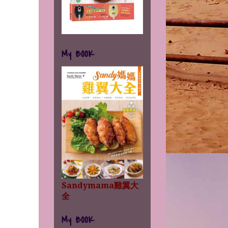
My BOOK
Sandymama雞翼大
全
My BOOK