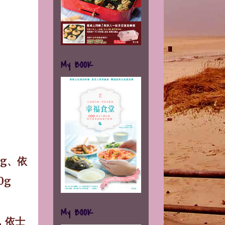
My BOOK
0g
、依
0g
My BOOK
，依士