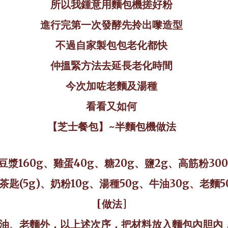
所以我鍾意用麵包機搓好粉
進行完第一次發酵先拎出嚟造型
不過自家製包包老化都快
仲搵緊方法去延長老化時間
今次加咗老麵及湯種
看看又如何
【芝士餐包
】
~
半麵包機做法
豆漿
160g
、雞蛋
40g
、糖
20g
、鹽
2g
、高筋粉
30
茶匙
(5g)
、奶粉
10g
、湯種
50g
、牛油
30g
、老麵
5
[
做法
]
油、老麵外，以上述次序，把材料放入麵包內胆內