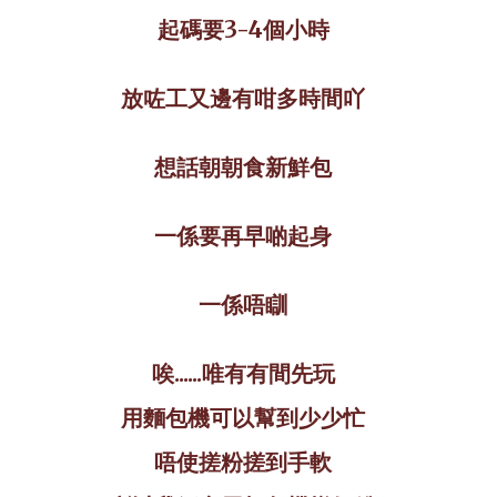
起碼要
3-4
個小時
放咗工又邊有咁多時間吖
想話朝朝食新鮮包
一係要再早啲起身
一係唔瞓
唉
......
唯有有間先玩
用麵包機可以幫到少少忙
唔使搓粉搓到手軟