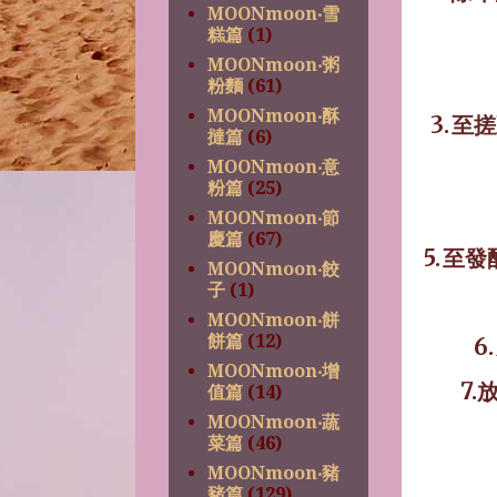
MOONmoon‧雪
糕篇
(1)
MOONmoon‧粥
粉麵
(61)
MOONmoon‧酥
3.
至搓
撻篇
(6)
MOONmoon‧意
粉篇
(25)
MOONmoon‧節
慶篇
(67)
5.
至發
MOONmoon‧餃
子
(1)
MOONmoon‧餅
餅篇
(12)
6.
MOONmoon‧增
7
值篇
(14)
MOONmoon‧蔬
菜篇
(46)
MOONmoon‧豬
豬篇
(129)