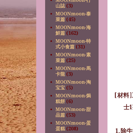
MOONmoon‧行
山誌
(3)
MOONmoon‧泰
菜篇
(45)
MOONmoon‧海
鮮篇
(162)
MOONmoon‧特
式小食篇
(31)
MOONmoon‧素
菜篇
(25)
MOONmoon‧馬
卡龍
(3)
MOONmoon‧淘
宝宝
(5)
[
材料
]
MOONmoon‧焗
糕餅
(6)
士
1
MOONmoon‧甜
品篇
(53)
MOONmoon‧蛋
蛋糕
(208)
1.
除牛