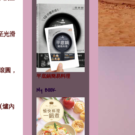
至光滑
滾圓，
平底鍋簡易料理
My BOOK
。
(
爐內