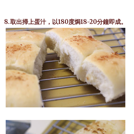
8.
取出掃上蛋汁，以
180
度焗
18-20
分鐘即成。