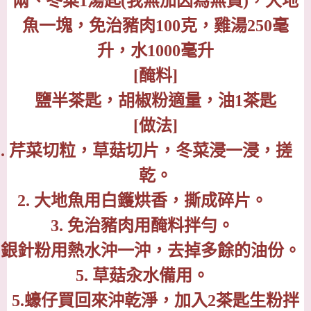
兩、冬菜
1
湯匙
(
我無加因為無買
)
，大地
魚一塊，免治豬肉
100
克，雞湯
250
毫
升，水
1000
毫升
[
醃料
]
鹽半茶匙，胡椒粉適量，油
1
茶匙
[
做法
]
.
芹菜切粒，草菇切片，冬菜浸一浸，搓
乾。
2.
大地魚用白鑊烘香，撕成碎片。
3.
免治豬肉用醃料拌勻。
銀針粉用熱水沖一沖，去掉多餘的油份。
5.
草菇汆水備用。
5.
蠔仔買回來沖乾淨，加入
2
茶匙生粉拌