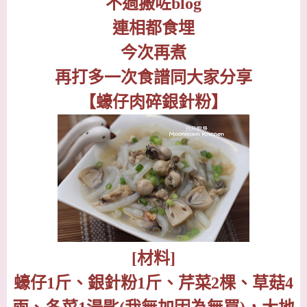
不過搬咗
blog
連相都食埋
今次再煮
再打多一次食譜同大家分享
【蠔仔肉碎銀針粉】
[
材料
]
蠔仔
1
斤、銀針粉
1
斤、芹菜
2
棵、草菇
4