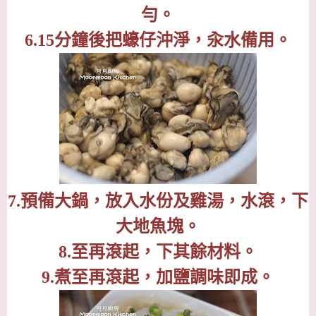
勻。
6.15
分鐘後把蠔仔沖淨，汆水備用。
7.
預備大鍋，放入水份及雞湯，水滾，下
大地魚塊。
8.
至再滾起，下其餘材料。
9.
煮至再滾起，加鹽調味即成。