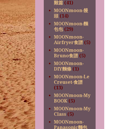
雞篇
(41)
MOONmoon‧饅
頭
(14)
MOONmoon‧麵
包包
(29)
MOONmoon‧
Airfryer食譜
(5)
MOONmoon‧
Bruno食譜
(5)
MOONmoon‧
DIY麵條
(1)
MOONmoon‧Le
Creuset‧食譜
(13)
MOONmoon‧My
BOOK
(5)
MOONmoon‧My
Class
(5)
MOONmoon‧
Panasonic麵包