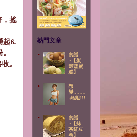
。
好，搖
熱門文章
撈起
6.
份。
食譜
~【蛋
略收。
殼蒸蛋
糕】
想
變........
.燕姐!!!
食譜
~【抹
茶紅豆
卷】