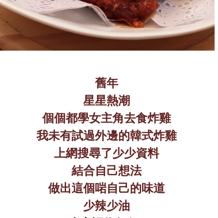
舊年
星星熱潮
個個都學女主角去食炸雞
我未有試過外邊的韓式炸雞
上網搜尋了少少資料
結合自己想法
做出這個啱自己的味道
少辣少油