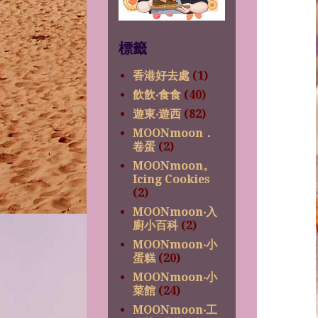
標籤
香港好去處
(1)
飲飲‧食食
(40)
遊東‧遊西
(82)
MOONmoon．
卷蛋
(2)
MOONmoon。
Icing Cookies
(2)
MOONmoon‧入
廚小百科
(2)
MOONmoon‧小
蛋糕
(20)
MOONmoon‧小
菜館
(24)
MOONmoon‧工