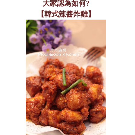
大家認為如何
?
【韓式辣醬炸雞】