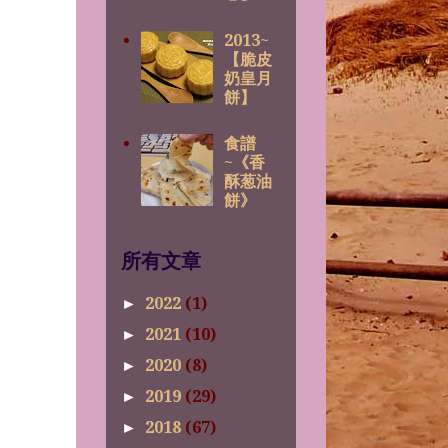
2013~
【脆皮
奶皇月
餅】
食譜
~《香
酥葱油
餅》
所有文章
2022
(1)
►
2021
(10)
►
2020
(8)
►
2019
(29)
►
2018
(67)
►