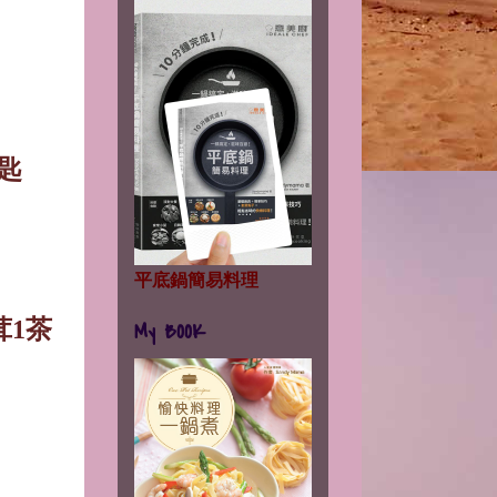
匙
平底鍋簡易料理
茸
1
茶
My BOOK