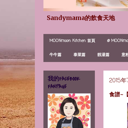
Sandymama的飲食天地
MOONmoon Kitchen 首頁
@ MOONmoo
牛牛篇
泰菜篇
靚湯篇
意
我的FACEBOOK
2015
FANPAGE
食譜~