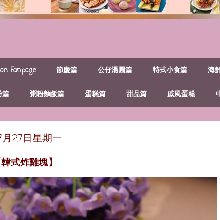
n Fanpage
節慶篇
公仔湯圓篇
特式小食篇
海
粉篇
粥粉麵飯篇
蛋糕篇
甜品篇
戚風蛋糕
年7月27日星期一
【韓式炸雞塊】