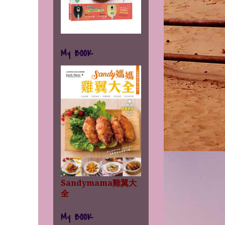
My BOOK
Sandymama雞翼大
全
My BOOK