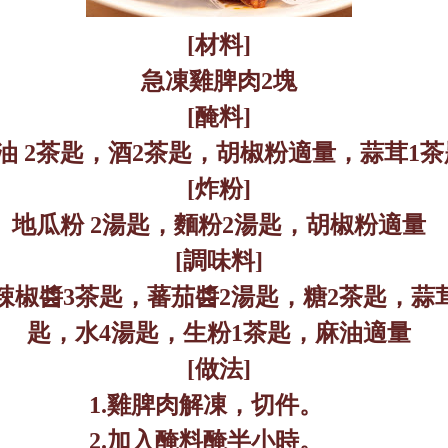
[
材料
]
急凍
雞脾肉
2
塊
[
醃料
]
油
2
茶匙，酒
2
茶匙，胡椒粉適量，蒜茸
1
茶
[
炸粉
]
地瓜粉
2
湯匙，麵粉
2
湯匙，胡椒粉適量
[
調味料
]
辣椒醬
3
茶匙，蕃茄醬
2
湯匙，糖
2
茶匙，蒜
匙，水
4
湯匙，生粉
1
茶匙，麻油適量
[
做法
]
1.
雞脾肉解凍，切件。
2.
加入醃料醃半小時。