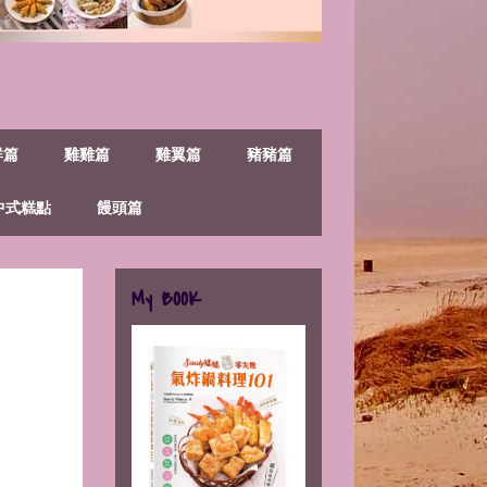
鮮篇
雞雞篇
雞翼篇
豬豬篇
中式糕點
饅頭篇
My BOOK