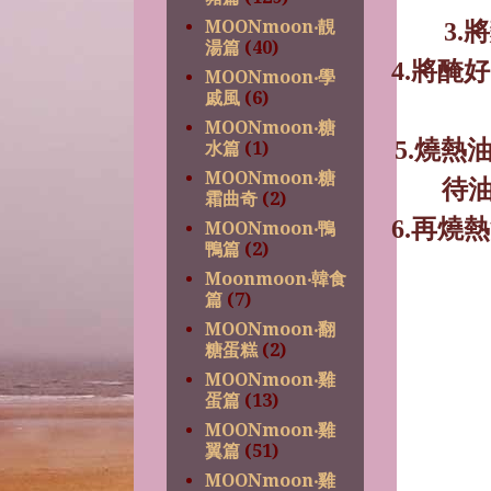
MOONmoon‧靚
3.
將
湯篇
(40)
4.
將醃好
MOONmoon‧學
戚風
(6)
MOONmoon‧糖
5.
燒熱
水篇
(1)
MOONmoon‧糖
待
霜曲奇
(2)
6.
再燒熱
MOONmoon‧鴨
鴨篇
(2)
Moonmoon‧韓食
篇
(7)
MOONmoon‧翻
糖蛋糕
(2)
MOONmoon‧雞
蛋篇
(13)
MOONmoon‧雞
翼篇
(51)
MOONmoon‧雞