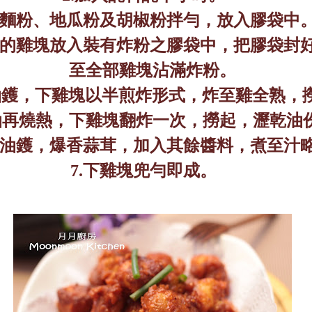
麵粉、
地瓜粉
及胡椒粉拌勻，放入膠袋中
的雞塊放入裝有炸粉之膠袋中，把膠袋封
至全部雞塊沾滿炸粉。
油鑊，下雞塊以半煎炸形式，炸至雞全熟，
油再燒熱，下雞塊翻炸一次，撈起，瀝乾油
油鑊，爆香蒜茸，加入其餘醬料，煮至汁
7.
下雞塊兜勻即成。