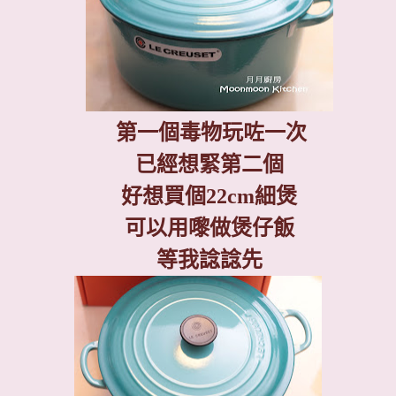
第一個毒物玩咗一次
已經想緊第二個
好想買個
22cm
細煲
可以用嚟做煲仔飯
等我諗諗先