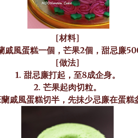
[
材料
]
蘭戚風蛋糕一個，芒果
2
個，甜忌廉
50
[
做法
]
1.
甜忌廉打起，至
8
成企身。
2.
芒果起肉切粒。
班蘭戚風蛋糕切半，先抺少忌廉在蛋糕