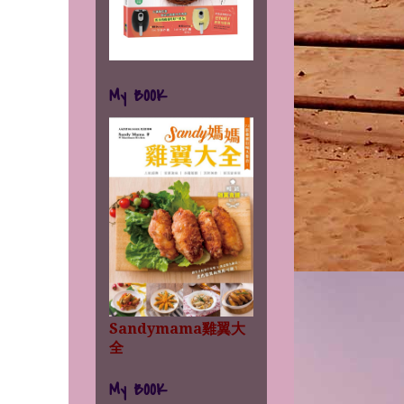
My BOOK
Sandymama雞翼大
全
My BOOK