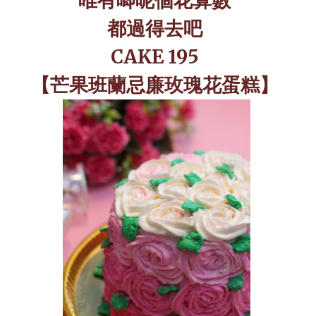
唯有唧呢個花算數
都過得去吧
CAKE 195
【芒果班蘭忌廉玫瑰花蛋糕】