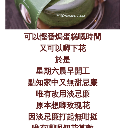
可以慳番焗蛋糕嘅時間
又可以唧下花
於是
星期六晨早開工
點知家中又無甜忌廉
唯有改用淡忌廉
原本想唧玫瑰花
因淡忌廉打起無咁挺