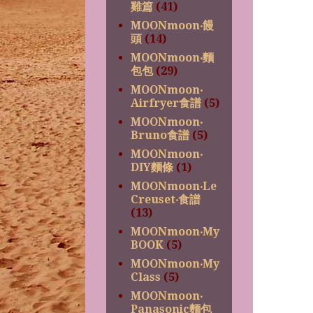
雞篇
(41)
MOONmoon‧饅
頭
(14)
MOONmoon‧麵
包包
(29)
MOONmoon‧
Airfryer食譜
(5)
MOONmoon‧
Bruno食譜
(5)
MOONmoon‧
DIY麵條
(1)
MOONmoon‧Le
Creuset‧食譜
(13)
MOONmoon‧My
BOOK
(5)
MOONmoon‧My
Class
(5)
MOONmoon‧
Panasonic麵包