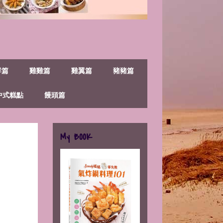
鮮篇
雞雞篇
雞翼篇
豬豬篇
中式糕點
饅頭篇
My BOOK