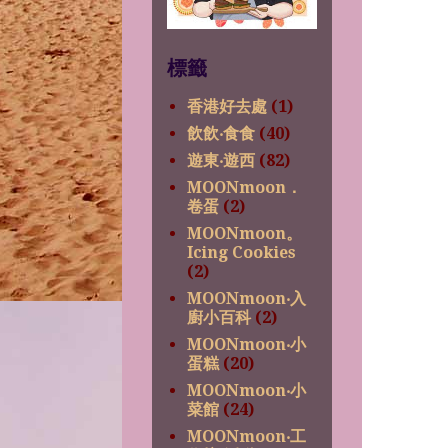
標籤
香港好去處
(1)
飲飲‧食食
(40)
遊東‧遊西
(82)
MOONmoon．
卷蛋
(2)
MOONmoon。
Icing Cookies
(2)
MOONmoon‧入
廚小百科
(2)
MOONmoon‧小
蛋糕
(20)
MOONmoon‧小
菜館
(24)
MOONmoon‧工