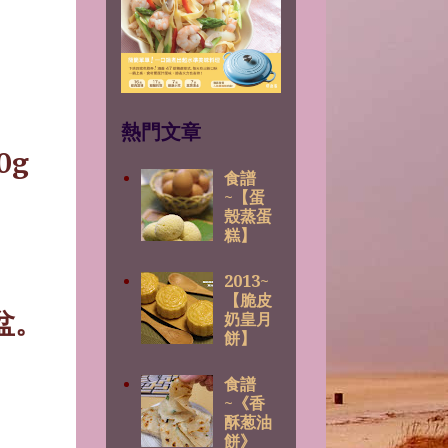
熱門文章
0g
食譜
~【蛋
殼蒸蛋
糕】
2013~
【脆皮
盆。
奶皇月
餅】
食譜
~《香
酥葱油
餅》