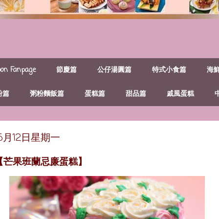
n Fanpage
節慶篇
公仔湯圓篇
特式小食篇
海
粉篇
粥粉麵飯篇
蛋糕篇
甜品篇
戚風蛋糕
年5月12日星期一
~【芒果班蘭忌廉蛋糕】