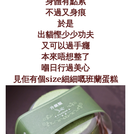
身體有點累
不過又身痕
於是
出貓慳少少功夫
又可以過手癮
本來唔想整了
嗰日行過美心
見佢有個
size
細細嘅班蘭蛋糕