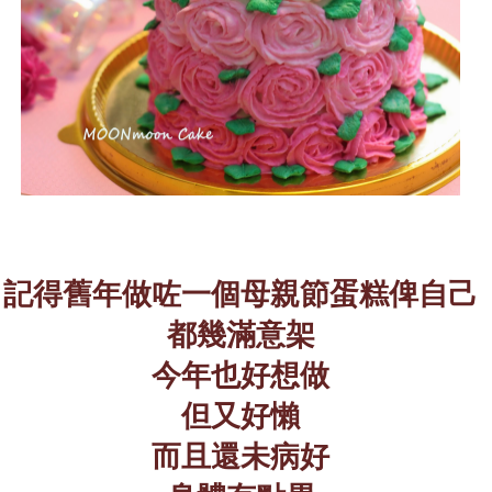
記得舊年做咗一個母親節蛋糕俾自己
都幾滿意架
今年也好想做
但又好懶
而且還未病好