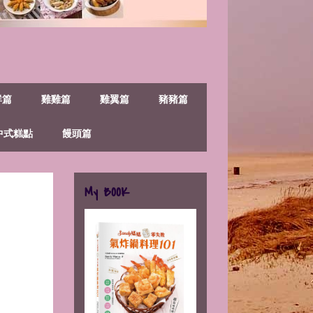
鮮篇
雞雞篇
雞翼篇
豬豬篇
中式糕點
饅頭篇
My BOOK