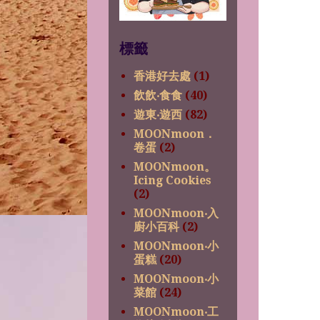
標籤
香港好去處
(1)
飲飲‧食食
(40)
遊東‧遊西
(82)
MOONmoon．
卷蛋
(2)
MOONmoon。
Icing Cookies
(2)
MOONmoon‧入
廚小百科
(2)
MOONmoon‧小
蛋糕
(20)
MOONmoon‧小
菜館
(24)
MOONmoon‧工