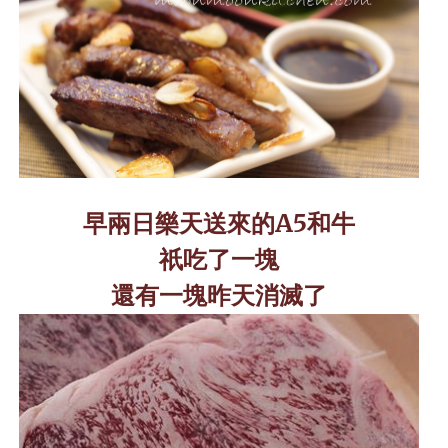
早兩日樂天送來的
A5
和牛
祇吃了一塊
還有一塊昨天消滅了