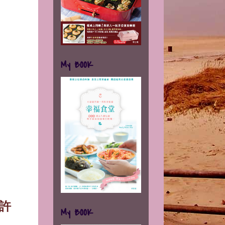
My BOOK
許
My BOOK