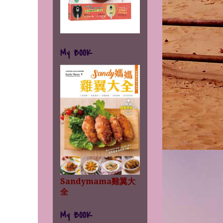
My BOOK
Sandymama雞翼大
全
My BOOK