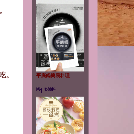
。
。
吃。
平底鍋簡易料理
My BOOK