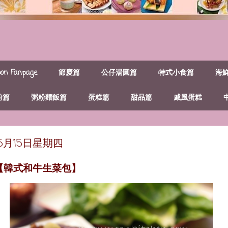
n Fanpage
節慶篇
公仔湯圓篇
特式小食篇
海
粉篇
粥粉麵飯篇
蛋糕篇
甜品篇
戚風蛋糕
年5月15日星期四
~【韓式和牛生菜包】