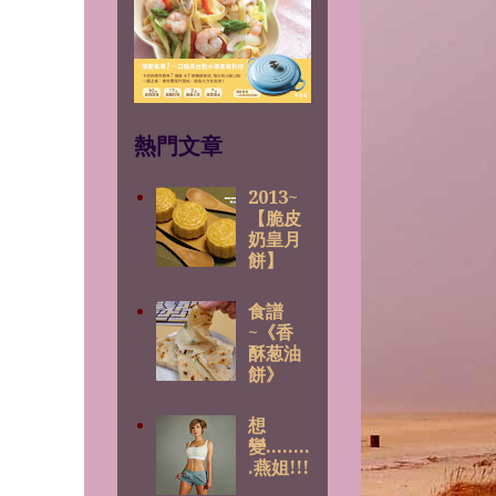
熱門文章
2013~
【脆皮
奶皇月
餅】
食譜
~《香
酥葱油
餅》
想
變........
.燕姐!!!