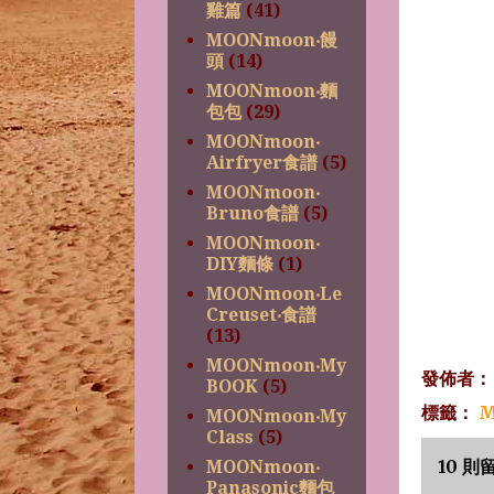
雞篇
(41)
MOONmoon‧饅
頭
(14)
MOONmoon‧麵
包包
(29)
MOONmoon‧
Airfryer食譜
(5)
MOONmoon‧
Bruno食譜
(5)
MOONmoon‧
DIY麵條
(1)
MOONmoon‧Le
Creuset‧食譜
(13)
MOONmoon‧My
發佈者
BOOK
(5)
標籤：
M
MOONmoon‧My
Class
(5)
10 則
MOONmoon‧
Panasonic麵包