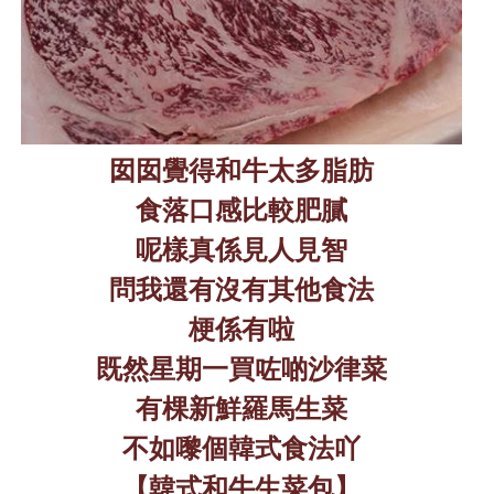
囡囡覺得和牛太多脂肪
食落口感比較肥膩
呢樣真係見人見智
問我還有沒有其他食法
梗係有啦
既然星期一買咗啲沙律菜
有棵新鮮羅馬生菜
不如嚟個韓式食法吖
【韓式和牛生菜包】