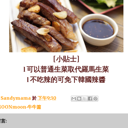
[
小貼士
]
可以普通生菜取代羅馬生菜
l
不吃辣的可免下韓國辣醬
l
：
Sandymama
於
下午9:30
OONmoon‧牛牛篇
留言: