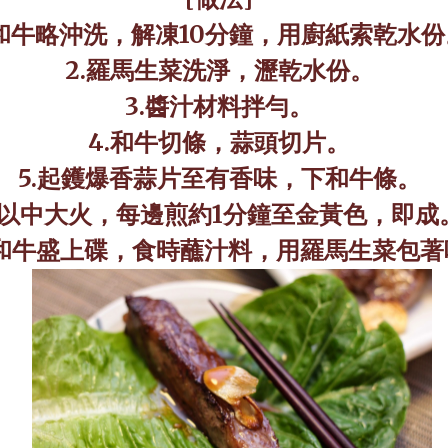
和牛略沖洗，解凍
10
分鐘，用廚紙索乾水份
2.
羅馬生菜洗淨，瀝乾水份。
3.
醬汁材料拌勻。
4.
和牛切條，蒜頭切片。
5.
起鑊爆香蒜片至有香味，下和牛條。
以中大火，每邊煎約
1
分鐘至金黃色，即成
和牛盛上碟，食時蘸汁料，用羅馬生菜包著