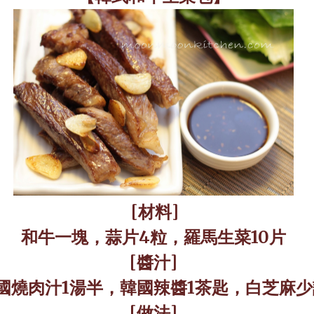
[
材料
]
和牛一塊，蒜片
4
粒，羅馬生菜
10
片
[
醬汁
]
國燒肉汁
1
湯半，韓國辣醬
1
茶匙，白芝麻少
[
做法
]