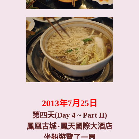
2013
年
7
月
25
日
第四天
(Day 4 ~ Part II)
鳳凰古城
~
鳳天國際大酒店
坐船遊覽了一周