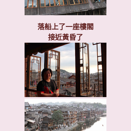
落船上了一座樓閣
接近黃昏了