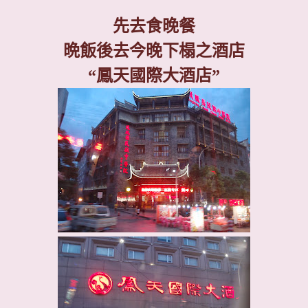
先去食晚餐
晩飯後去今晚下榻之酒店
“
鳳天國際大酒店
”