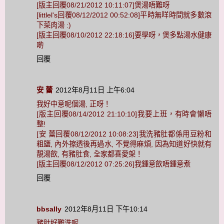
[版主回覆08/21/2012 10:11:07]煲湯唔難呀
[littlel's回覆08/12/2012 00:52:08]平時無咩時間就多數滾
下菜肉湯 :)
[版主回覆08/10/2012 22:18:16]要學呀，煲多點湯水健康
啲
回覆
安 蕾
2012年8月11日 上午6:04
我好中意呢個湯, 正呀！
[版主回覆08/14/2012 21:10:10]我要上班，有時會懶唔
整!
[安 蕾回覆08/12/2012 10:08:23]我洗豬肚都係用豆粉和
粗鹽, 內外擦透後再過水, 不覺得麻煩, 因為知道好快就有
靚湯飲, 有豬肚食, 全家都喜愛架！
[版主回覆08/12/2012 07:25:26]我鍾意飲唔鍾意煮
回覆
bbsally
2012年8月11日 下午10:14
豬肚好難洗呢