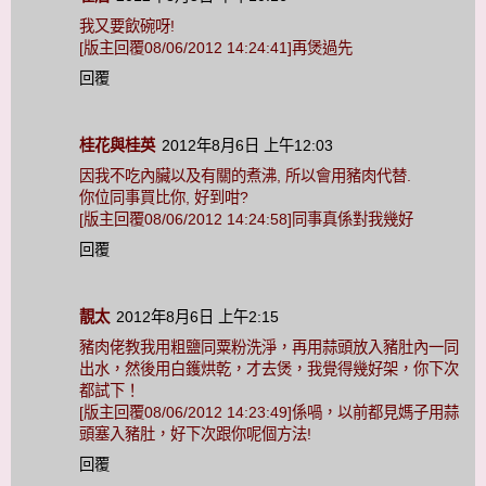
我又要飲碗呀!
[版主回覆08/06/2012 14:24:41]再煲過先
回覆
桂花與桂英
2012年8月6日 上午12:03
因我不吃內臟以及有關的煮沸, 所以會用豬肉代替.
你位同事買比你, 好到咁?
[版主回覆08/06/2012 14:24:58]同事真係對我幾好
回覆
靚太
2012年8月6日 上午2:15
豬肉佬教我用粗鹽同粟粉洗淨，再用蒜頭放入豬肚內一同
出水，然後用白鑊烘乾，才去煲，我覺得幾好架，你下次
都試下！
[版主回覆08/06/2012 14:23:49]係喎，以前都見媽子用蒜
頭塞入豬肚，好下次跟你呢個方法!
回覆