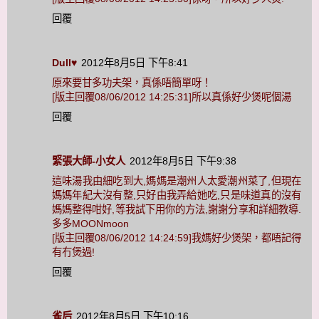
回覆
Dull♥
2012年8月5日 下午8:41
原來要甘多功夫架，真係唔簡單呀！
[版主回覆08/06/2012 14:25:31]所以真係好少煲呢個湯
回覆
緊張大師-小女人
2012年8月5日 下午9:38
這味湯我由細吃到大,媽媽是潮州人太愛潮州菜了,但現在
媽媽年紀大沒有整,只好由我弄給她吃,只是味道真的沒有
媽媽整得咁好,等我試下用你的方法,謝謝分享和詳細教導.
多多MOONmoon
[版主回覆08/06/2012 14:24:59]我媽好少煲架，都唔記得
有冇煲過!
回覆
雀后
2012年8月5日 下午10:16