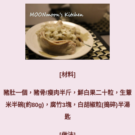
[
材料
]
豬肚一個，豬骨
/
瘦肉半斤，鮮白果二十粒，生薏
米半碗
(
約
80g)
，腐竹
3
塊，白胡椒粒
(
搗碎
)
半湯
匙
[
做法
]