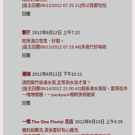
[版主回覆08/12/2012 07:25:11]所以我都怕怕
回覆
靚芒
2012年8月12日 上午7:22
呢煲湯白雪雪，好靚。
[版主回覆08/12/2012 07:19:48]多腐竹好味啲
回覆
珊瑚
2012年8月12日 下午10:11
請問腐竹係凍水落,定等到水滾才落 ?
[版主回覆08/14/2012 21:00:42]我係凍水落架，要買街巿
一塊塊嗰種，一packpack嗰啲煲唔散架
回覆
一情.The One Florist 花店
2012年8月13日 上午4:29
豬肚超難洗,真係要好有心機洗,