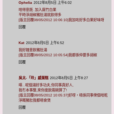
Ophelia
2012年8月5日 上午6:02
咁得意既..加入腐竹白果
平時淨胡椒豬肚湯就飲得多
[版主回覆08/05/2012 10:06:10]我加咗好多白果好味呀
回覆
Kat
2012年8月5日 上午6:52
我好鐘意飲豬肚湯
[版主回覆08/05/2012 10:05:54]我都係仲要多胡椒
回覆
吳太-「玲」感蛋糕
2012年8月5日 上午8:27
嘩...呢個湯好多功夫,你同事真好人,
我冇本事整,來你度飲兩碗算了!
[版主回覆08/05/2012 10:05:37]好呀，唔係同事俾個咁乾
淨嘅豬肚我都唔會煲
回覆