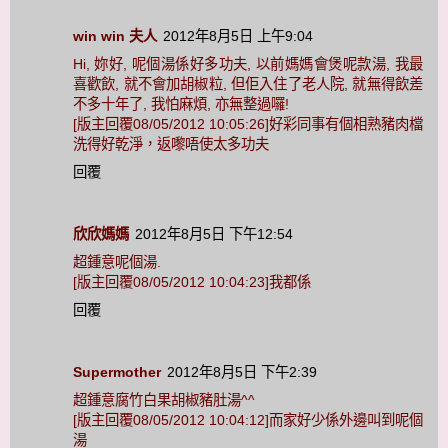
win win 夫人
2012年8月5日 上午9:04
Hi, 妳好, 呢個湯係好多功夫, 以前媽媽會煲呢款湯, 我最
喜歡飲, 就不會加胡椒粒, 但佢入住了老人院, 就無得飲差
不多十年了, 我怕麻煩, 亦無整過囉!
[版主回覆08/05/2012 10:05:26]好彩同事有個相熟豬肉檔
洗得好乾淨，返嚟唔使太多功夫
回覆
欣欣媽媽
2012年8月5日 下午12:54
超鍾意呢個湯.
[版主回覆08/05/2012 10:04:23]我都係
回覆
Supermother
2012年8月5日 下午2:39
超鍾意腐竹白果胡椒豬肚湯^^
[版主回覆08/05/2012 10:04:12]而家好少係外邊叫到呢個
湯