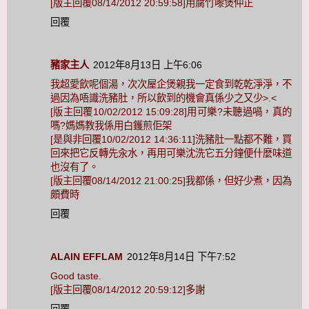
[版主回覆08/14/2012 20:59:58]用腐竹嚟煲仲正
回覆
豬家主人
2012年8月13日 上午6:06
我超愛飲呢個湯，次次屋企煲親我一定食到乾乾淨淨，不
過因為唔識洗豬肚，所以飲到的機會真係少之又少>.<
[版主回覆10/02/2012 15:09:28]用可樂?未聽過喎，真的
嗎?媽媽教我係用白鑊煎佢架
[是與非回覆10/02/2012 14:36:11]洗豬肚一點都不難，買
回來把它反轉先汆水，再用可樂沈洗它五分鐘便什麼味道
也沒有了。
[版主回覆08/14/2012 21:00:25]我都係，但好少煮，因為
頗費時
回覆
ALAIN EFFLAM
2012年8月14日 下午7:52
Good taste.
[版主回覆08/14/2012 20:59:12]多謝
回覆