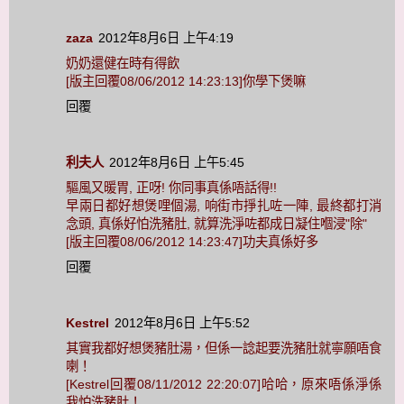
zaza
2012年8月6日 上午4:19
奶奶還健在時有得飲
[版主回覆08/06/2012 14:23:13]你學下煲嘛
回覆
利夫人
2012年8月6日 上午5:45
驅風又暖胃, 正呀! 你同事真係唔話得!!
早兩日都好想煲哩個湯, 响街市掙扎咗一陣, 最終都打消
念頭, 真係好怕洗豬肚, 就算洗淨咗都成日凝住嗰浸"除"
[版主回覆08/06/2012 14:23:47]功夫真係好多
回覆
Kestrel
2012年8月6日 上午5:52
其實我都好想煲豬肚湯，但係一諗起要洗豬肚就寧願唔食
喇！
[Kestrel回覆08/11/2012 22:20:07]哈哈，原來唔係淨係
我怕洗豬肚！