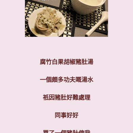
腐竹白果胡椒豬肚湯
一個頗多功夫嘅湯水
祇因豬肚好難處理
同事好好