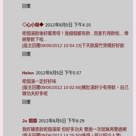
回覆
◇心小妹◆
2012年8月5日 下午4:10
呢個湯飲後好暖胃呀！我細個都有飮...而家冇得飮啦....俾
碗黎飮下啦...
[版主回覆08/05/2012 10:04:23]下天飲腐竹煲嘅好好飲
回覆
Helen
2012年8月5日 下午5:57
呢個湯一定好好味
[版主回覆08/05/2012 10:02:56]豬肚湯好少有得飲，自己
做功夫好多呢
回覆
Jo 姐姐
2012年8月5日 下午8:29
我好鍾意飲呢個湯架 但好多功夫 整過一次就無再整過喇
[版主回覆08/06/2012 14:25:50]係呀，所以好少人煲!