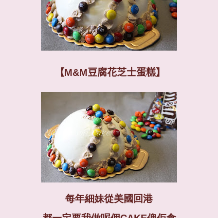
【
M&M
豆腐花芝士蛋糕】
每年細妹從美國回港
都一定要我做呢個CAKE俾佢食