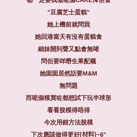
"豆腐芝士蛋糕"
她上機前就問我
她回港當天有沒有蛋糕食
細妹開到聲又點會無啫
問佢要咩嘢生果配襯
她囡囡居然話要M&M
無問題
而呢個模買咗都想試下玩半球形
看看脫模得唔得
今次用錯方法脫模
下次應該做得更好
[
材料
]~6"