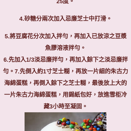
25
度。
4.
砂糖分兩次加入忌廉芝士中打滑。
5.
將豆腐花分次加入拌勻，再加入已放涼之豆漿
魚膠溶液拌勻。
6.先加入1/3淡忌廉拌勻，再加入餘下之淡忌廉拌
勻。
7.
先倒入約
1
寸芝士糊，再放一片細的朱古力
海綿蛋糕，再倒入餘下之芝士糊，最後放上大的
一片朱古力海綿蛋糕，用錫紙包好，放進雪柜冷
藏
3
小時至凝固。