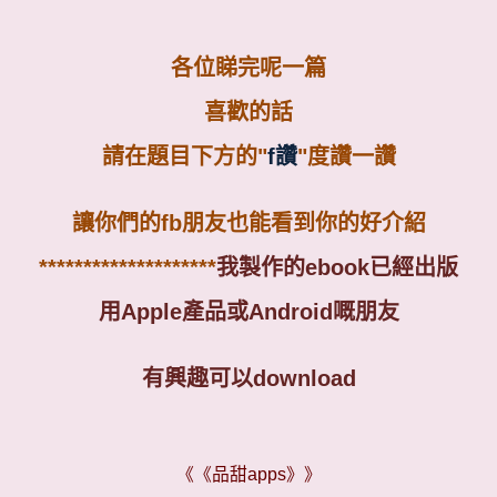
各位睇完呢一篇
喜歡的話
請在題目下方的
"
f
讚
"
度讚一讚
讓你們的
fb
朋友也能看到你的好介紹
********************
我製作的
ebook
已經出版
用
Apple
產品或
Android
嘅朋友
有興趣可以
download
《《品甜
apps
》》