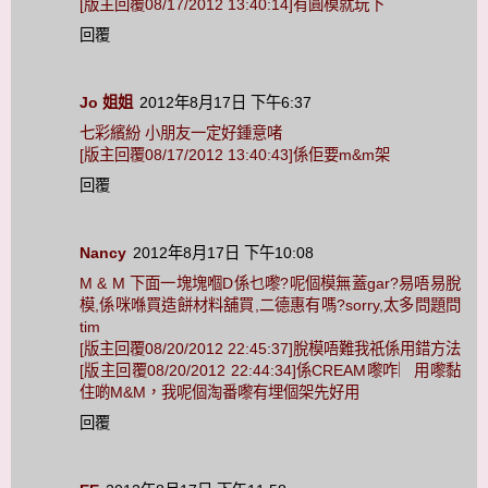
[版主回覆08/17/2012 13:40:14]有圓模就玩下
回覆
Jo 姐姐
2012年8月17日 下午6:37
七彩繽紛 小朋友一定好鍾意啫
[版主回覆08/17/2012 13:40:43]係佢要m&m架
回覆
Nancy
2012年8月17日 下午10:08
M & M 下面一塊塊嗰D係乜嚟?呢個模無蓋gar?易唔易脫
模,係咪喺買造餅材料舖買,二德惠有嗎?sorry,太多問題問
tim
[版主回覆08/20/2012 22:45:37]脫模唔難我祇係用錯方法
[版主回覆08/20/2012 22:44:34]係CREAM嚟咋︳用嚟黏
住啲M&M，我呢個淘番嚟有埋個架先好用
回覆