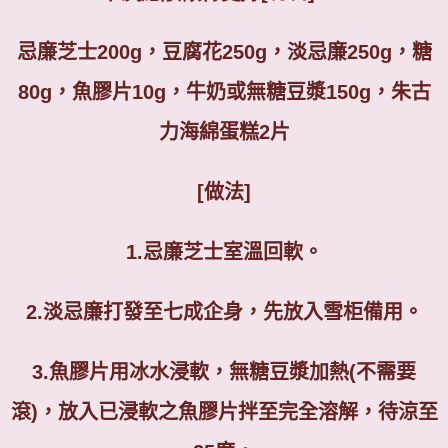
忌廉芝士
200g
，豆腐花
250g
，淡忌廉
250g
，糖
80g
，魚膠片
10g
，牛奶或無糖豆漿
150g
，朱古
力海綿蛋糕
2
片
[
做法
]
1.
忌廉芝士室溫回軟。
2.
淡忌廉打發至七成企身，先放入雪柜備用。
3.
魚膠片用冰水浸軟，無糖豆漿加熱
(
不需要
滾
)
，放入已浸軟之魚膠片拌至完全溶解，待涼至