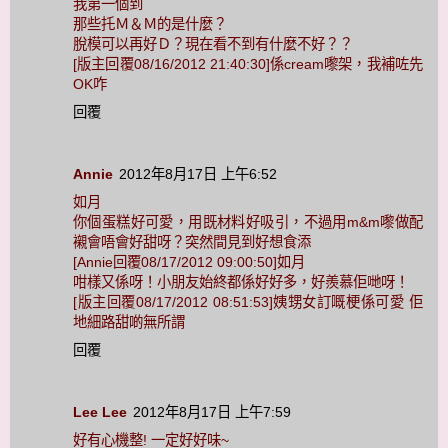
我第一個到
那些托Ｍ＆Ｍ的是什麼？
脫模可以再好Ｄ？現在看不到有什麼不好？？
[版主回覆08/16/2012 21:40:30]係cream嚟架，我補咗先
OK咋
回覆
Annie
2012年8月17日 上午6:52
如月
你個蛋糕好可愛，用既材料好吸引，不過用m&m嚟做配
襯會唔會好甜呀？突然間見到好想食添
[Annie回覆08/17/2012 09:00:50]如月
咁樣又係呀！小朋友始終都係好好多，好羨慕佢哋呀！
[版主回覆08/17/2012 08:51:53]姨甥女訂嘅梗係可愛 佢
地細路甜啲無所謂
回覆
Lee Lee
2012年8月17日 上午7:59
好有心機整! 一定好好味~