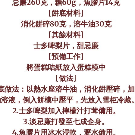
忌廉
260
克，糖
60g
，魚膠片
14
克
[
餅底材料
]
消化餅碎
80
克，溶牛油
30
克
[
其餘材料
]
士多啤梨片，甜忌廉
[
預備工作
]
將蛋糕咭紙放入蛋糕模中
[
做法
]
底做法：以熱水座溶牛油，消化餅壓碎，加
油溶液，倒入餅模中壓平，先放入雪柜冷藏
2.
士多啤梨加入檸檬汁打茸備用。
3.
淡忌廉打發至七成企身。
4.
魚膠片用冰水浸軟，瀝水備用。