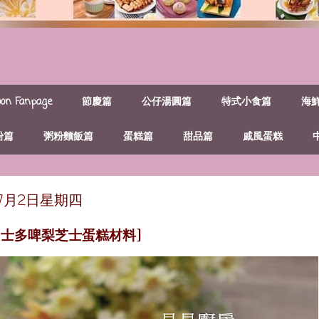
n Fanpage
節慶篇
公仔湯圓篇
特式小食篇
海
粉篇
粥粉麵飯篇
蛋糕篇
甜品篇
戚風蛋糕
年7月2日星期四
 [士多啤梨芝士蛋糕材料]