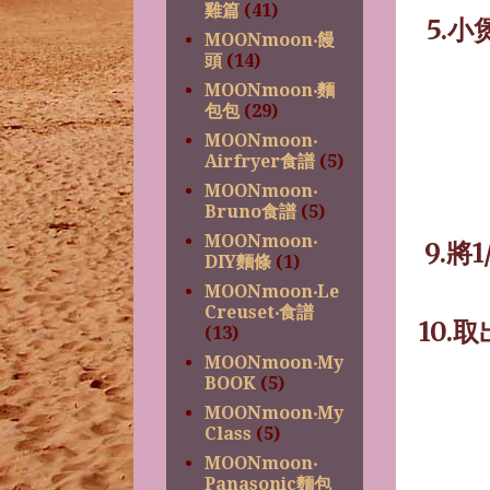
雞篇
(41)
5.
小
MOONmoon‧饅
頭
(14)
MOONmoon‧麵
包包
(29)
MOONmoon‧
Airfryer食譜
(5)
MOONmoon‧
Bruno食譜
(5)
MOONmoon‧
9.
將
1
DIY麵條
(1)
MOONmoon‧Le
Creuset‧食譜
10.
取
(13)
MOONmoon‧My
BOOK
(5)
MOONmoon‧My
Class
(5)
MOONmoon‧
Panasonic麵包