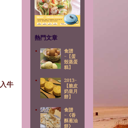
熱門文章
食譜
~【蛋
殼蒸蛋
糕】
2013~
入牛
【脆皮
奶皇月
。
餅】
食譜
~《香
酥葱油
餅》