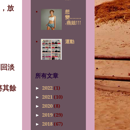
，放
想
變........
.燕姐!!!
運動
倒回淡
所有文章
將其餘
2022
(1)
►
2021
(10)
►
2020
(8)
►
2019
(29)
►
2018
(67)
►