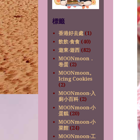
標籤
香港好去處
(1)
飲飲‧食食
(40)
遊東‧遊西
(82)
MOONmoon．
卷蛋
(2)
MOONmoon。
Icing Cookies
(2)
MOONmoon‧入
廚小百科
(2)
MOONmoon‧小
蛋糕
(20)
MOONmoon‧小
菜館
(24)
MOONmoon‧工