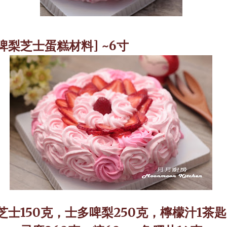
啤梨芝士蛋糕材料
]
~6
寸
芝士150克，士多啤梨
250
克，
檸檬汁
1
茶匙