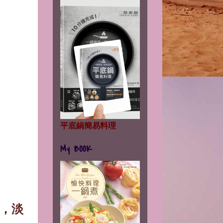
平底鍋簡易料理
My BOOK
，
淡