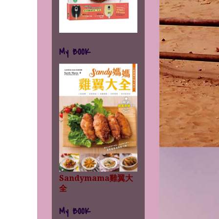
My BOOK
Sandymama雞翼大
全
My BOOK