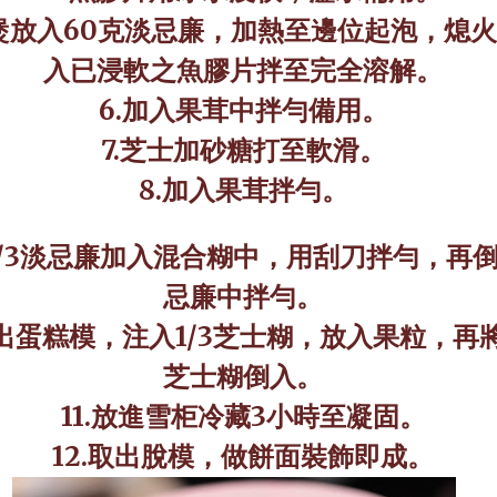
煲放入
60
克淡忌廉，加熱至邊位起泡，熄火
入已浸軟之魚膠片拌至完全溶解。
6.
加入果茸中拌勻備用。
7.
芝士加砂糖打至軟滑。
8.
加入果茸拌勻。
/3
淡忌廉加入混合糊中，用刮刀拌勻，再
忌廉中拌勻。
出蛋糕模，注入
1/3
芝士糊，放入果粒，再
芝士糊倒入。
11.
放進雪柜冷藏
3
小時至凝固。
12.
取出脫模，做餅面裝飾即成。