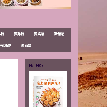
鮮篇
雞雞篇
雞翼篇
豬豬篇
中式糕點
饅頭篇
My BOOK