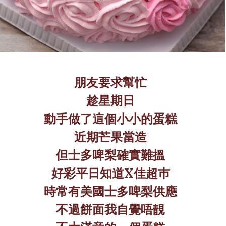
朋友要求幫忙
趁星期日
動手做了這個小小的蛋糕
近期芒果當造
但士多啤梨確實難搵
好彩平日知道
X
佳超巿
時常有美國士多啤梨供應
不過餅面我自覺唔靚