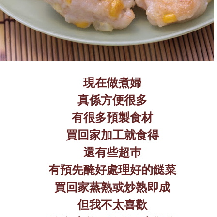
現在做煮婦
真係方便很多
有很多預製食材
買回家加工就食得
還有些超巿
有預先醃好處理好的餸菜
買回家蒸熟或炒熟即成
但我不太喜歡