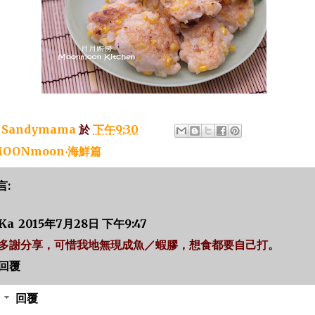
：
Sandymama
於
下午9:30
OONmoon‧海鮮篇
言:
Ka
2015年7月28日 下午9:47
多謝分享，可惜我地無現成魚／蝦膠，想食都要自己打。
回覆
回覆