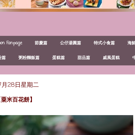
n Fanpage
節慶篇
公仔湯圓篇
特式小食篇
海
粉篇
粥粉麵飯篇
蛋糕篇
甜品篇
戚風蛋糕
年7月28日星期二
【粟米百花餅】