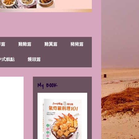
鮮篇
雞雞篇
雞翼篇
豬豬篇
中式糕點
饅頭篇
My BOOK