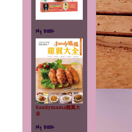
My BOOK
Sandymama雞翼大
全
My BOOK