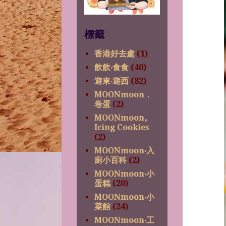
標籤
香港好去處
(1)
飲飲‧食食
(40)
遊東‧遊西
(82)
MOONmoon．
卷蛋
(2)
MOONmoon。
Icing Cookies
(2)
MOONmoon‧入
廚小百科
(2)
MOONmoon‧小
蛋糕
(20)
MOONmoon‧小
菜館
(24)
MOONmoon‧工