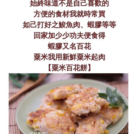
始終味道不是自己喜歡的
方便的食材我就時常買
如己打好之鮻魚肉、蝦膠等等
回家加少少功夫便食得
蝦膠又名百花
粟米我用新鮮粟米起肉
【粟米百花餅】