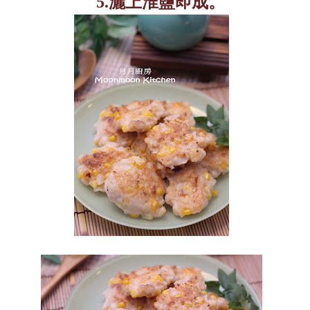
5.
灑上淮鹽即成。