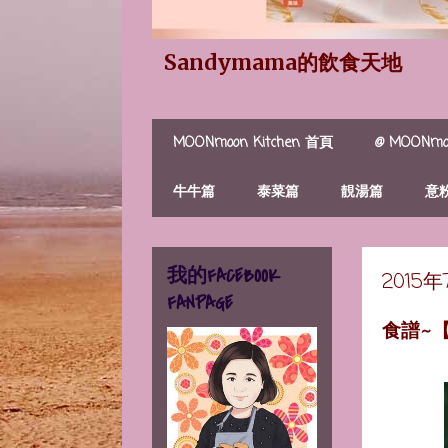
Sandymama的飲食天地
MOONmoon Kitchen 首頁
@ MOONmoo
牛牛篇
泰菜篇
靚湯篇
意
我的FACEBOOK
2015
FANPAGE
食譜~