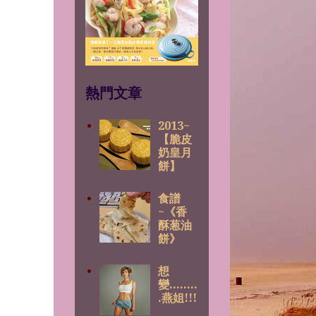
熱門文章
2013~
【脆皮
奶皇月
餅】
食譜
~《香
酥葱油
餅》
想
變........
.燕姐!!!