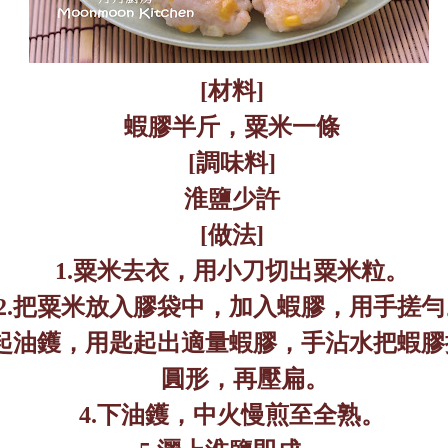
[
材料
]
蝦膠半斤，粟米一條
[
調味料
]
淮鹽少許
[
做法
]
1.
粟米去衣，用小刀切出粟米粒。
2.
把粟米放入膠袋中，加入蝦膠，用手搓勻
起油鑊，用匙起出適量蝦膠，手沾水把蝦膠
圓形，再壓扁。
4.
下油鑊，中火慢煎至全熟。