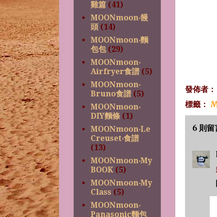
雞篇
(41)
MOONmoon‧饅
頭
(14)
MOONmoon‧麵
包包
(29)
MOONmoon‧
Airfryer食譜
(5)
MOONmoon‧
發佈者
Bruno食譜
(5)
標籤：
M
MOONmoon‧
DIY麵條
(1)
6 則留
MOONmoon‧Le
Creuset‧食譜
(13)
MOONmoon‧My
BOOK
(5)
MOONmoon‧My
Class
(5)
MOONmoon‧
Panasonic麵包