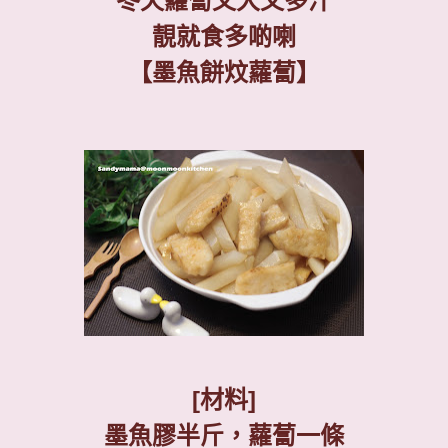
冬天蘿蔔又大又多汁
靚就食多啲喇
【墨魚餅炆蘿蔔】
[
材料
]
墨魚膠半斤，蘿蔔一條