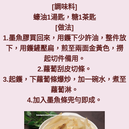
[
調味料
]
蠔油
1
湯匙，糖
1
茶匙
[
做法
]
1.
墨魚膠買回來，用鑊下少許油，整件放
下，用鑊鏟壓扁，煎至兩面金黃色，撈
起切件備用。
2.
蘿蔔刮皮切條。
3.
起鑊，下蘿蔔條爆炒，加一碗水，煮至
蘿蔔淋。
4.
加入墨魚條兜勻即成。