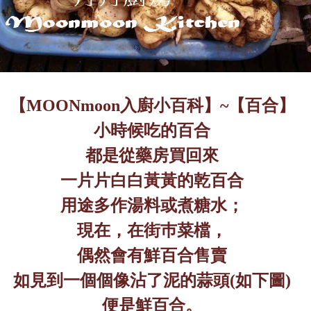
【
MOONmoon
入廚小百科】
~
【百合】
小時候吃的百合
都是從藥房買回來
一片片白白黃黃的乾百合
用途多作湯料或煮糖水；
現在，在街巿菜檔，
偶然會有鮮百合售賣
如見到一個個像沾了泥的蒜頭
(
如下圖
)
便是鮮百合。