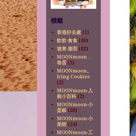
標籤
香港好去處
(1)
飲飲‧食食
(40)
遊東‧遊西
(82)
MOONmoon．
卷蛋
(2)
MOONmoon。
Icing Cookies
(2)
MOONmoon‧入
廚小百科
(2)
MOONmoon‧小
蛋糕
(20)
MOONmoon‧小
菜館
(24)
MOONmoon‧工