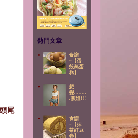
熱門文章
食譜
~【蛋
殼蒸蛋
糕】
想
變........
.燕姐!!!
頭尾
食譜
~【抹
茶紅豆
卷】