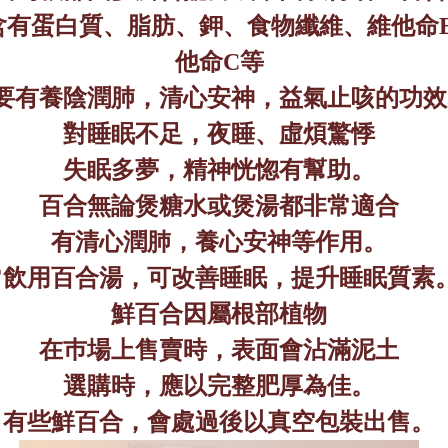
含有蛋白質、脂肪、鉀、食物纖維、維他命
他命
C
等
要有養陰潤肺，清心安神，益氣止咳的功效
對睡眠不足，夜睡、虛煩驚悸
失眠多夢，精神恍惚有幫助。
百合無論煲糖水或煲湯都非常適合
有清心潤肺
，
養心安神等作用。
常飲用
百合湯，可改善睡眠，提升睡眠質素
鮮百合因屬根部植物
在巿場上售賣時，表面會沾滿泥土
選購時，應以完整肥厚為佳。
有些鮮百合，會處過後以真空包裝出售。