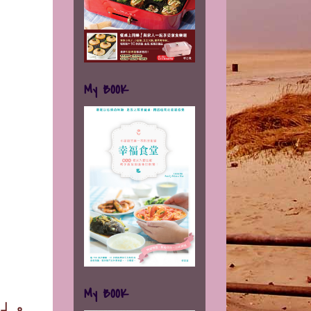
My BOOK
My BOOK
」。