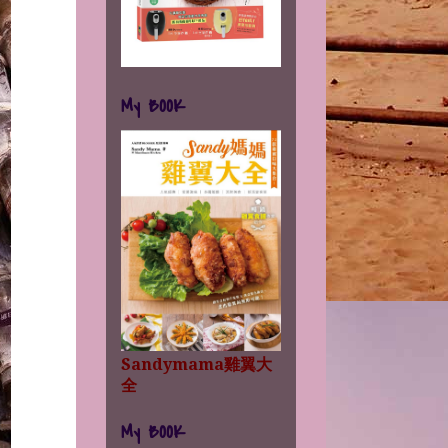
My BOOK
Sandymama雞翼大
全
My BOOK