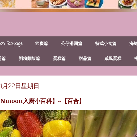
n Fanpage
節慶篇
公仔湯圓篇
特式小食篇
海
粉篇
粥粉麵飯篇
蛋糕篇
甜品篇
戚風蛋糕
年11月22日星期日
ONmoon入廚小百科】~【百合】