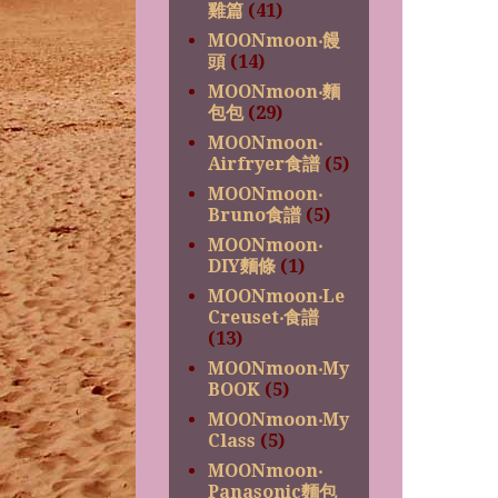
雞篇
(41)
MOONmoon‧饅
頭
(14)
MOONmoon‧麵
包包
(29)
MOONmoon‧
Airfryer食譜
(5)
MOONmoon‧
Bruno食譜
(5)
MOONmoon‧
DIY麵條
(1)
MOONmoon‧Le
Creuset‧食譜
(13)
MOONmoon‧My
BOOK
(5)
MOONmoon‧My
Class
(5)
MOONmoon‧
Panasonic麵包