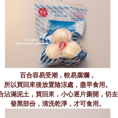
百合容易受潮，較易腐爛，
所以買回來後放置陰涼處，盡早食用。
合沾滿泥土，買回來，小心逐片撕開，切去
發黑部份，清洗乾淨，才可食用。