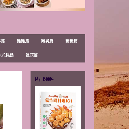
鮮篇
雞雞篇
雞翼篇
豬豬篇
中式糕點
饅頭篇
My BOOK