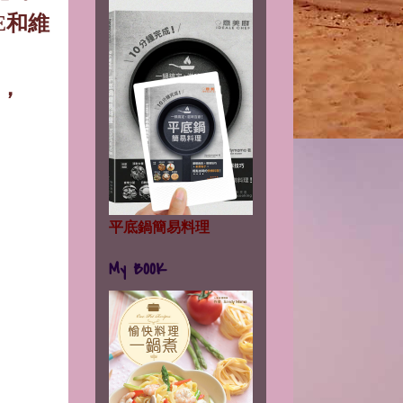
E
和維
，
平底鍋簡易料理
。
My BOOK