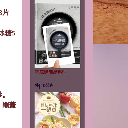
3
片
冰糖
5
平底鍋簡易料理
My BOOK
炒。
，剛蓋