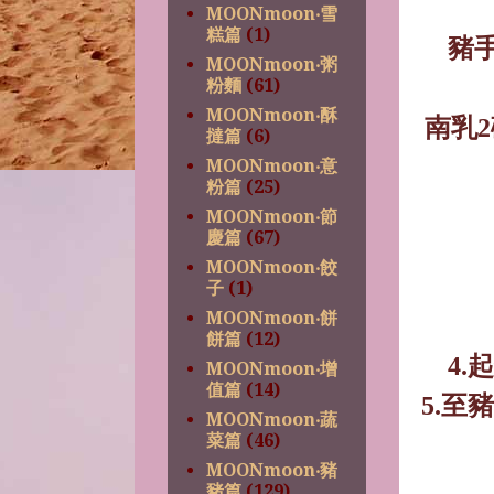
MOONmoon‧雪
糕篇
(1)
豬
MOONmoon‧粥
粉麵
(61)
MOONmoon‧酥
南乳
2
撻篇
(6)
MOONmoon‧意
粉篇
(25)
MOONmoon‧節
慶篇
(67)
MOONmoon‧餃
子
(1)
MOONmoon‧餅
餅篇
(12)
4.
起
MOONmoon‧增
值篇
(14)
5.
至豬
MOONmoon‧蔬
菜篇
(46)
MOONmoon‧豬
豬篇
(129)