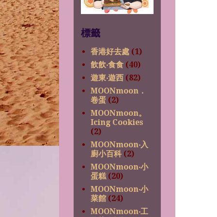
標籤
香港好去處
(1)
飲飲‧食食
(40)
遊東‧遊西
(82)
MOONmoon．
卷蛋
(2)
MOONmoon。
Icing Cookies
(2)
MOONmoon‧入
廚小百科
(2)
MOONmoon‧小
蛋糕
(20)
MOONmoon‧小
菜館
(24)
MOONmoon‧工