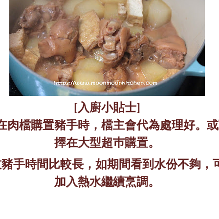
[
入廚小貼士
]
在肉檔購置豬手時，檔主會代為處理好。或
擇在大型超巿購置。
炆豬手時間比較長，如期間看到水份不夠，
加入熱水繼續烹調。