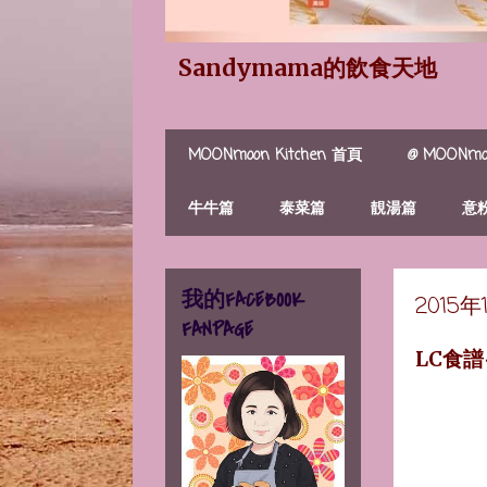
Sandymama的飲食天地
MOONmoon Kitchen 首頁
@ MOONmoo
牛牛篇
泰菜篇
靚湯篇
意
我的FACEBOOK
2015
FANPAGE
LC食