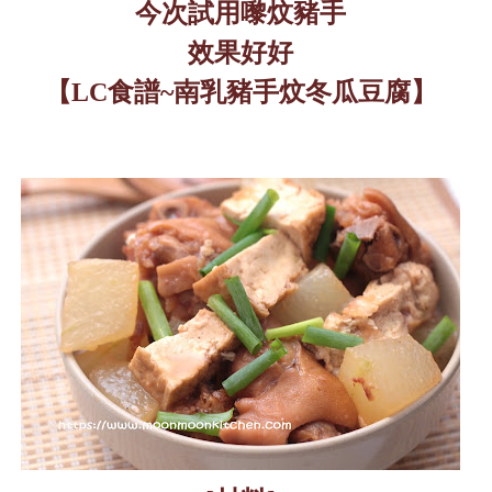
今次試用嚟炆豬手
效果好好
【
LC
食譜
~
南乳豬手炆冬瓜豆腐】