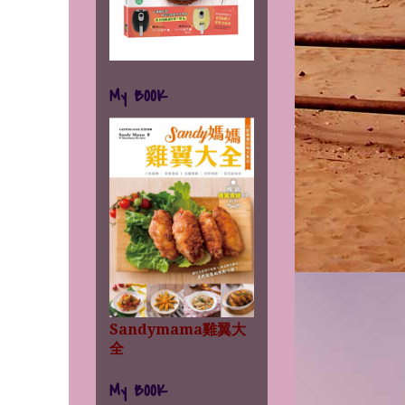
My BOOK
Sandymama雞翼大
全
My BOOK