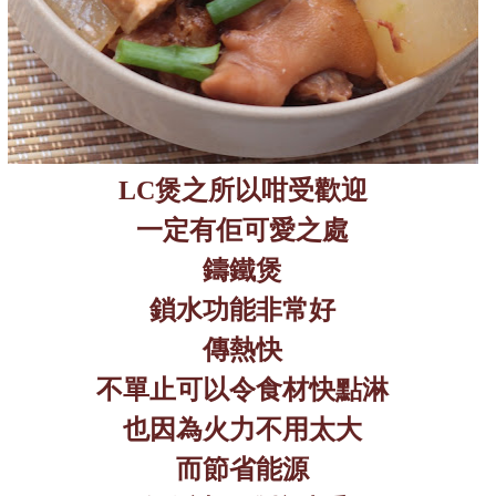
LC
煲之所以咁受歡迎
一定有佢可愛之處
鑄鐵煲
鎖水功能非常好
傳熱快
不單止可以令食材快點淋
也因為火力不用太大
而節省能源