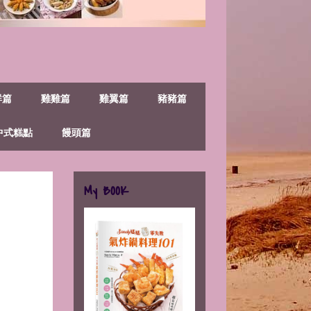
鮮篇
雞雞篇
雞翼篇
豬豬篇
中式糕點
饅頭篇
My BOOK