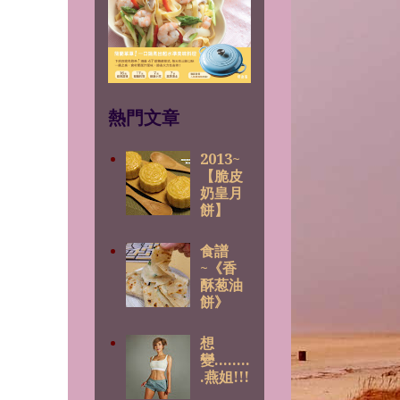
熱門文章
2013~
【脆皮
奶皇月
餅】
食譜
~《香
酥葱油
餅》
想
變........
.燕姐!!!