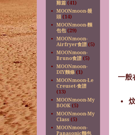
雞篇
(41)
MOONmoon‧饅
頭
(14)
MOONmoon‧麵
包包
(29)
MOONmoon‧
Airfryer食譜
(5)
MOONmoon‧
Bruno食譜
(5)
MOONmoon‧
DIY麵條
(1)
一般
MOONmoon‧Le
Creuset‧食譜
(13)
MOONmoon‧My
BOOK
(5)
MOONmoon‧My
Class
(5)
MOONmoon‧
Panasonic麵包