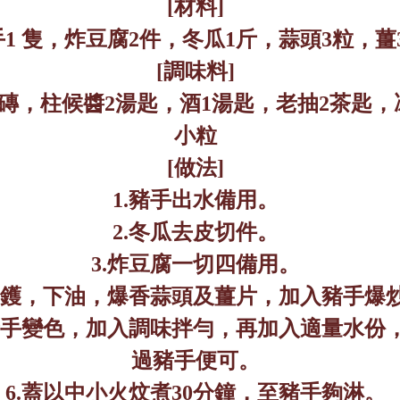
[
材料
]
手
1
隻，炸豆腐
2
件，冬瓜
1
斤，蒜頭
3
粒，薑
[
調味料
]
磚，柱候醬
2
湯匙，酒
1
湯匙，老抽
2
茶匙，
小粒
[
做法
]
1.
豬手出水備用。
2.
冬瓜去皮切件。
3.
炸豆腐一切四備用。
鑊，下油，爆香蒜頭及薑片，加入豬手爆
手變色，加入調味拌勻，再加入適量水份
過豬手便可。
6.
蓋以中小火炆煮
30
分鐘，至豬手夠淋。