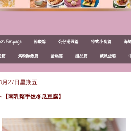
n Fanpage
節慶篇
公仔湯圓篇
特式小食篇
海
粉篇
粥粉麵飯篇
蛋糕篇
甜品篇
戚風蛋糕
年11月27日星期五
譜~【南乳豬手炆冬瓜豆腐】