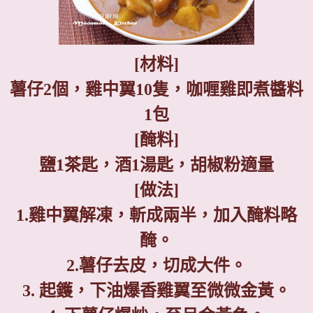
[
材料
]
薯仔
2
個，雞中翼
10
隻，咖喱雞即煮醬料
1
包
[
醃料
]
鹽
1
茶匙，酒
1
湯匙，胡椒粉適量
[
做法
]
1.
雞中翼解凍，斬成兩半，加入醃料略
醃。
2.
薯仔去皮，切成大件。
3.
起鑊，下油爆香雞翼至微微金黃。