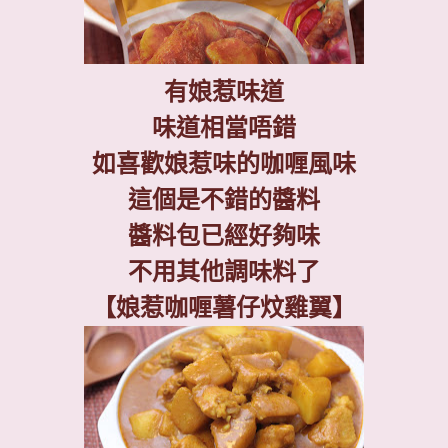
有娘惹味道
味道相當唔錯
如喜歡娘惹味的咖喱風味
這個是不錯的醬料
醬料包已經好夠味
不用其他調味料了
【娘惹咖喱薯仔炆雞翼】