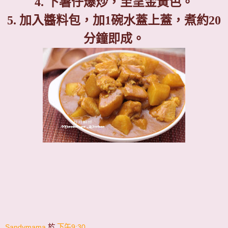
4.
下薯仔爆炒，至呈金黃色。
5.
加入醬料包，加
1
碗水蓋上蓋，煮約
20
分鐘即成。
Sandymama
於
下午9:30