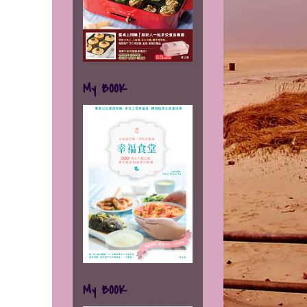
My BOOK
My BOOK