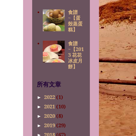
食譜
~【蛋
殼蒸蛋
糕】
食譜
~【201
3 花花
冰皮月
餅】
所有文章
2022
(1)
►
2021
(10)
►
2020
(8)
►
2019
(29)
►
2018
(67)
►