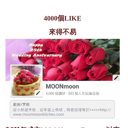
4000
個
LIKE
來得不易