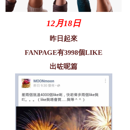
12
月
18
日
昨日起來
FANPAGE
有
3998
個
LIKE
出咗呢篇