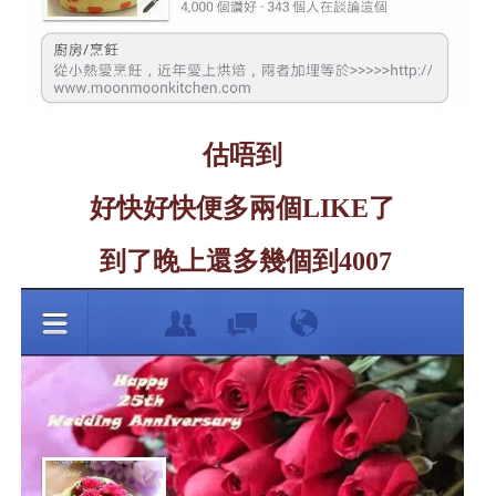
估唔到
好快好快便多兩個
LIKE
了
到了晚上還多幾個到
4007