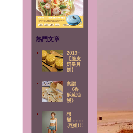
熱門文章
2013~
【脆皮
奶皇月
餅】
食譜
~《香
酥葱油
餅》
想
變........
.燕姐!!!