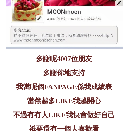
多謝呢
4007
位朋友
多謝你地支持
我當呢個
FANPAGE
係我成績表
當然越多
LIKE
我越開心
不過有冇人
LIKE
我快會做好自己
祇要還有一個人喜歡看