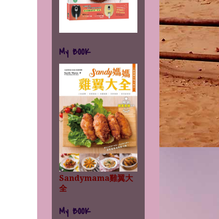
My BOOK
Sandymama雞翼大
全
My BOOK