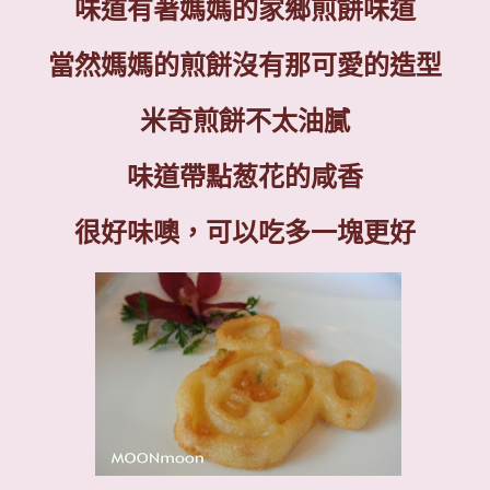
味道有著媽媽的家鄉煎餅味道
當然媽媽的煎餅沒有那可愛的造型
米奇煎餅不太
油膩
味道帶點葱花的咸香
很好味噢，可以吃多一塊更好