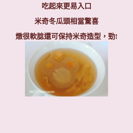
吃起來更易入口
米奇冬瓜頭相當驚喜
燉很軟腍還可保持米奇造型，勁
!