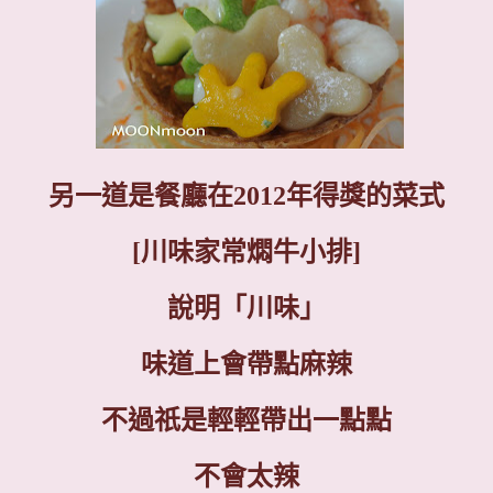
另一道是餐廳在
2012
年得獎的菜式
[
川味家常燜牛小排
]
說明「川味」
味道上會帶點麻辣
不過祇是輕輕帶出一點點
不會太辣