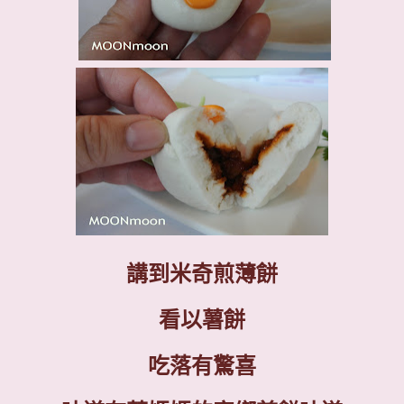
講到
米奇煎薄餅
看以薯餅
吃落有驚喜