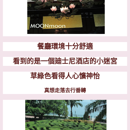
餐廳環境十分舒適
看到的是一個廸士尼酒店的小迷宮
草綠色看得人心懭神怡
真想走落去行番轉