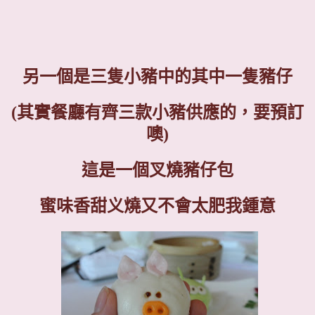
另一個是三隻小豬中的其中一隻豬仔
(
其實餐廳有齊三款小豬供應的，要預訂
噢
)
這是一個叉燒豬仔包
蜜味香甜义燒又不會太肥我鍾意