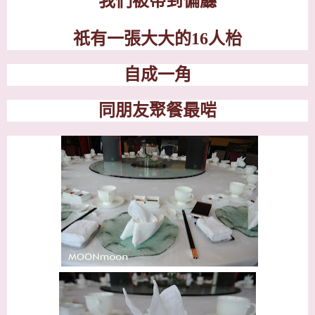
我們被帶到偏廳
祇有一張大大的16人枱
自成一角
同朋友聚餐最啱