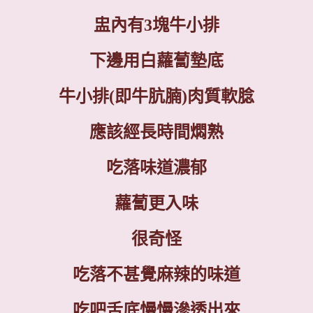
盅內有
3
塊牛小排
下邊用白蘿蔔墊底
牛小排
(
即牛肮腩
)
肉質軟腍
應該經長時間燜熟
吃落味道濃郁
蘿蔔更入味
很奇怪
吃落不甚覺麻辣的味道
吃吧舌底慢慢滲透出來