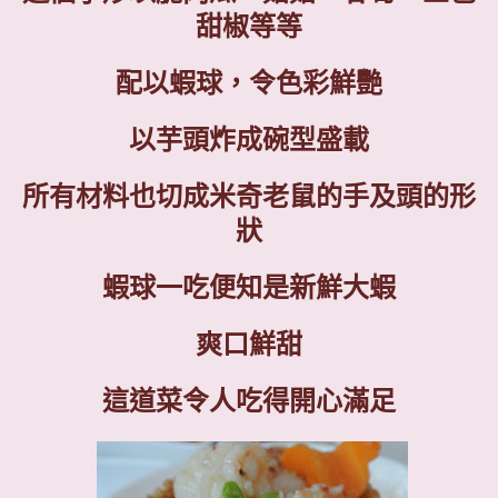
甜椒等等
配以蝦球，令色彩鮮艷
以芋頭炸成碗型盛載
所有材料也切成米奇老鼠的手及頭的形
狀
蝦球一吃便知是新鮮大蝦
爽口鮮甜
這道菜令人吃得開心滿足