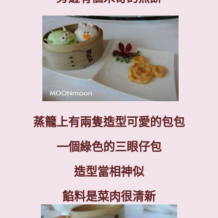
蒸籠上有兩隻造型可愛的包包
一個
綠色的三眼仔包
造型當相神似
餡料是菜肉很清新