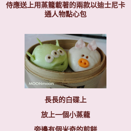
侍應送上用蒸籠載著的兩款以迪士尼卡
通人物點心包
長長的白碟上
放上一個小蒸蘢
旁邊有個米奇的煎餅