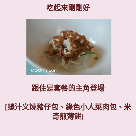
吃起來剛剛好
跟住是套餐的主角登場
[蠔汁义燒豬仔包、綠色小人菜肉包、米
奇煎薄餅
]