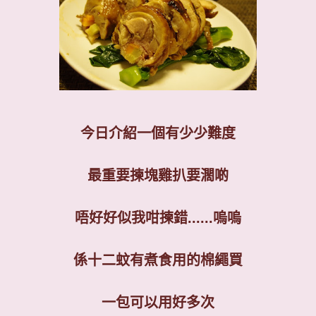
今日介紹一個有少少難度
最重要揀塊雞扒要濶啲
唔好好似我咁揀錯
......
嗚嗚
係十二蚊有煮食用的棉繩買
一包可以用好多次