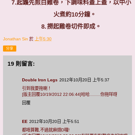
7.
起鑊先煎白雞卷，下調味料蓋上蓋，以中小
火煮約
10
分鐘。
8.
撈起雞卷切件即成。
Jonathan Sin
於
上午5:30
分享
19 則留言:
Double Iron Legs
2012年10月20日 上午5:37
引到我要拖喇！
[版主回覆10/19/2012 22:06:44]哈哈.........你拖咩呀
回覆
EE
2012年10月20日 上午5:51
都唔算難,不過就麻煩D囉!