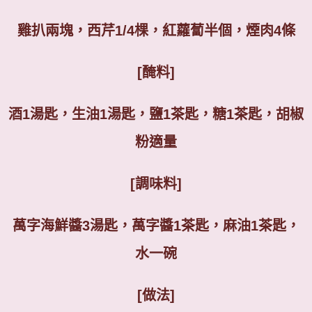
雞扒兩塊，西芹
1/4
棵，紅蘿蔔半個，煙肉
4
條
[
醃料
]
酒
1
湯匙，生油
1
湯匙，鹽
1
茶匙，糖
1
茶匙，胡椒
粉適量
[
調味料
]
萬字海鮮醬
3
湯匙，萬字醬
1
茶匙，麻油
1
茶匙，
水一碗
[
做法
]