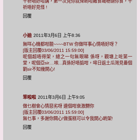
千祈唔好咁講，第一次見你就俾啲咁難食嘅嘢請你食，千
祈唔好見怪 !
回覆
小迪
2011年3月6日 上午8:36
無咩心機都咁靚~~~~BTW 你做咩事心情唔好呀？
[版主回覆03/06/2011 15:59:00]
呢個超唔得架，總之一句無眼睇 係呀，觀塘上咗第一
堂，呢個亞sir....唉...真係好唔掂咁，噚日返土瓜灣見番個
劉sir不知幾開心!
回覆
笨啦啦
2011年3月6日 上午9:05
做乜樹會心情惡劣呀 邊個咁衰激嬲你
[版主回覆03/06/2011 15:59:00]
無乜事，多謝你闗心!做蛋糕可以令我開心啲架!
回覆