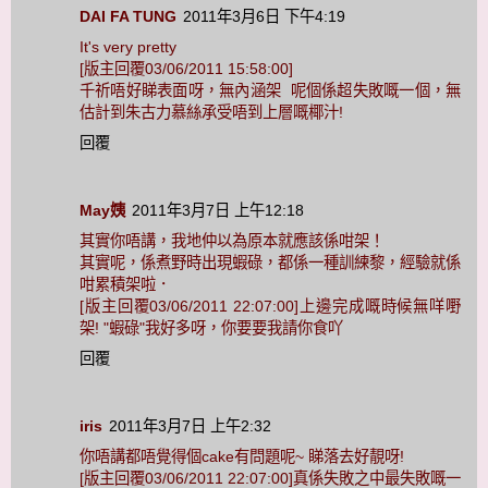
DAI FA TUNG
2011年3月6日 下午4:19
It's very pretty
[版主回覆03/06/2011 15:58:00]
千祈唔好睇表面呀，無內涵架 呢個係超失敗嘅一個，無
估計到朱古力慕絲承受唔到上層嘅椰汁!
回覆
May姨
2011年3月7日 上午12:18
其實你唔講，我地仲以為原本就應該係咁架！
其實呢，係煮野時出現蝦碌，都係一種訓練黎，經驗就係
咁累積架啦．
[版主回覆03/06/2011 22:07:00]上邊完成嘅時候無咩嘢
架! "蝦碌"我好多呀，你要要我請你食吖
回覆
iris
2011年3月7日 上午2:32
你唔講都唔覺得個cake有問題呢~ 睇落去好靚呀!
[版主回覆03/06/2011 22:07:00]真係失敗之中最失敗嘅一