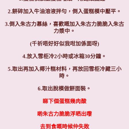
2.餅碎加入牛油溶液拌勻，倒入蛋糕模中壓平。
3.倒入朱古力慕絲，喜歡嘅加入朱古力脆脆入朱古
力漿中。
(千祈唔好好似我咁加係面呀)
4.放入雪柜冷2小時或冰箱30分鐘。
5.取出再加入椰汁糕材料，再放回雪柜冷藏三小
時。
6.取出脫模做餅面裝。
睇下個蛋糕幾肉酸
啲朱古力脆脆浮晒出嚟
去到食嘅時候仲失敗