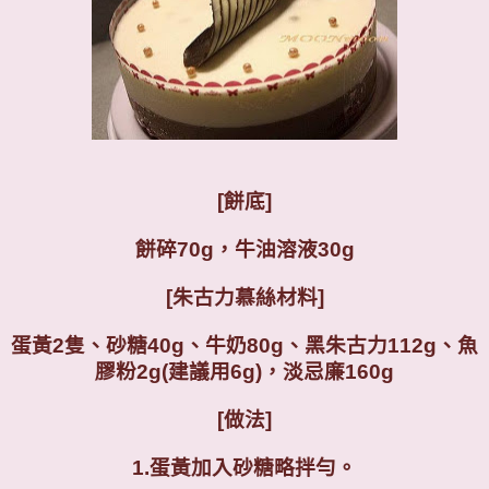
[餅底]
餅碎70g，牛油溶液30g
[朱古力慕絲
材料]
蛋黃2隻、砂糖40g、牛奶80g、黑朱古力112g、魚
膠粉2g(建議用6g)，淡忌廉160g
[
做法]
1.
蛋黃加入砂糖略拌勻。