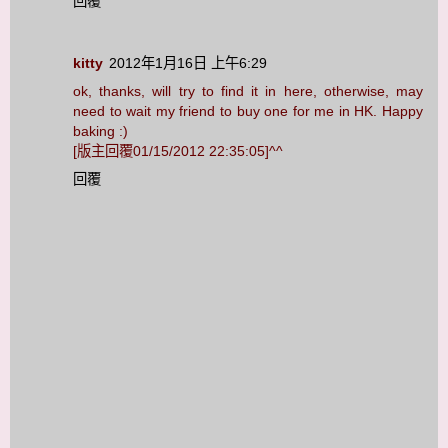
回覆
kitty
2012年1月16日 上午6:29
ok, thanks, will try to find it in here, otherwise, may
need to wait my friend to buy one for me in HK. Happy
baking :)
[版主回覆01/15/2012 22:35:05]^^
回覆