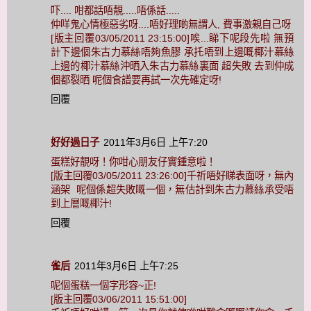
吓.... 咁都話唔靚.....唔係話.....
仲咩鬼心情極惡劣呀....唔好理啲無謂人, 費事激親自己呀
[版主回覆03/05/2011 23:15:00]唉...睇下呢段先啦 無預
計下邊個朱古力慕絲唔夠魚膠 承托唔到上邊嘅椰汁慕絲
上邊的椰汁慕絲沖晒入朱古力慕絲裏面 超失敗 去到仲成
個都裂晒 呢個食譜要再試一次先確定呀!
回覆
好好過日子
2011年3月6日 上午7:20
蛋糕好靚呀！你咁心朋友仔實鍾意啦！
[版主回覆03/05/2011 23:26:00]千祈唔好睇表面呀，無內
涵架 呢個係超失敗嘅一個，無估計到朱古力慕絲承受唔
到上層嘅椰汁!
回覆
雀后
2011年3月6日 上午7:25
呢個蛋糕一個字形容~正!
[版主回覆03/06/2011 15:51:00]