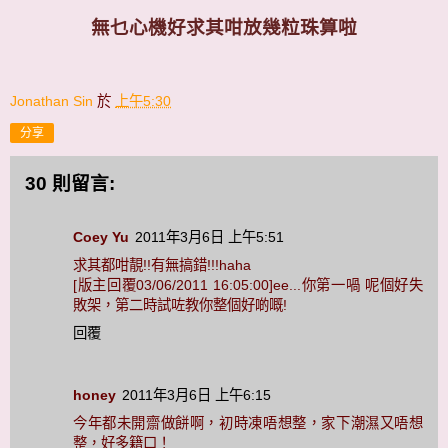
無乜心機好求其咁放幾粒珠算啦
Jonathan Sin
於
上午5:30
分享
30 則留言:
Coey Yu
2011年3月6日 上午5:51
求其都咁靚!!有無搞錯!!!haha
[版主回覆03/06/2011 16:05:00]ee...你第一喎 呢個好失
敗架，第二時試咗教你整個好啲嘅!
回覆
honey
2011年3月6日 上午6:15
今年都未開齋做餅啊，初時凍唔想整，家下潮濕又唔想
整，好多籍口！