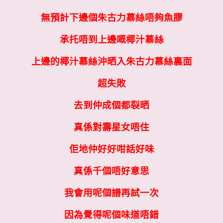
無預計下邊個朱古力慕絲唔夠魚膠
承托唔到上邊嘅椰汁慕絲
上邊的椰汁慕絲沖晒入朱古力慕絲裏面
超失敗
去到仲成個都裂晒
真係對壽星女唔住
佢地仲好好咁話好味
真係千個唔好意思
我會用呢個譜再試一次
因為覺得呢個味道唔錯