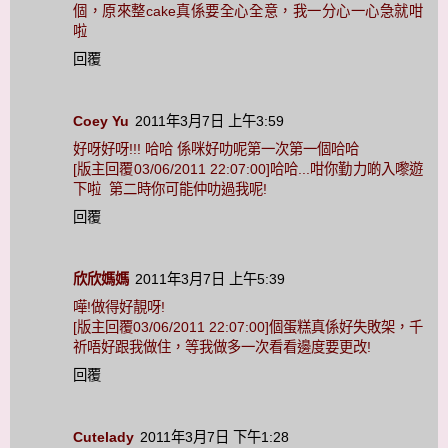
個，原來整cake真係要全心全意，我一分心一心急就咁
啦
回覆
Coey Yu
2011年3月7日 上午3:59
好呀好呀!!! 哈哈 係咪好叻呢第一次第一個哈哈
[版主回覆03/06/2011 22:07:00]哈哈...咁你勤力啲入嚟遊
下啦 第二時你可能仲叻過我呢!
回覆
欣欣媽媽
2011年3月7日 上午5:39
嘩!做得好靚呀!
[版主回覆03/06/2011 22:07:00]個蛋糕真係好失敗架，千
祈唔好跟我做住，等我做多一次看看邊度要更改!
回覆
Cutelady
2011年3月7日 下午1:28