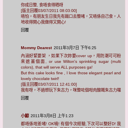
你成日整, 食唔食得晒呀
[版主回覆03/07/2011 08:03:00]
唔怕，有朋友生日我先有藉口去整啫，又唔係自己食，人
地收得開心我做得又開心!
回覆
Mommy Dearest
2011年3月7日 下午6:25
內涵好緊要架 ，如果下次妳要cover up，用防潮可可粉
來遮蓋個面, or use Wilton's sprinkling sugar (multi
colors), that will serve ALL purposes ga!
But this cake looks fine , I love those elegant pearl and
lovely chocolate twirl!
[版主回覆03/07/2011 12:41:00]
我有呀，不過想玩下朱古力，咪整咗個咁肉酸嘅朱古力囉
回覆
小鯨
2011年3月8日 上午1:23
都唔係咁差啫! OK喎! 有個今次經驗,下次可以整好D! 我