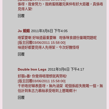
係呀，我會努力，我啲蛋糕離完美仲有好大距離，真係唔
見得人架!
回覆
Jo 姐姐
2011年3月6日 下午4:05
唔緊要喇 好味道最重要嘛 咁係咪食譜份量嘅問題呢
[版主回覆03/06/2011 15:58:00]
味道好都要見得人先得架，今次好醜怪呀
回覆
Double Iron Legs
2011年3月6日 下午4:17
好靚o番! 你覺得唔理想就再努啦!
[版主回覆03/06/2011 15:58:00]
千祈唔好睇表面呀，無內涵架 呢個係超失敗嘅一個，無
估計到朱古力慕絲承受唔到上層嘅椰汁!
回覆