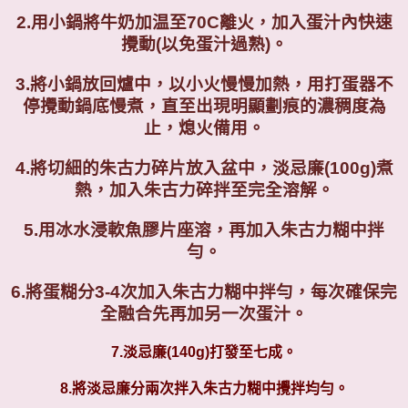
2.
用小鍋將牛奶加温至70C離火，加入蛋汁內快速
攪動(以免蛋汁過熟)。
3.
將小鍋放回爐中，以小火慢慢加熱，用打蛋器不
停攪動鍋底慢煮，直至出現明顯劃痕的濃稠度為
止，熄火備用。
4.
將切細的朱古力碎片放入盆中，淡忌廉(100g)煮
熱，加入朱古力碎拌至完全溶解。
5.
用冰水浸軟魚膠片座溶，再加入朱古力糊中拌
勻
。
6.
將蛋糊分3-4次加入朱古力糊中拌勻，每次確保完
全融合先再加另一次蛋汁
。
7.淡忌廉(140g)打發至七成。
8.將淡忌廉分兩次拌入朱古力糊中攪拌均勻。