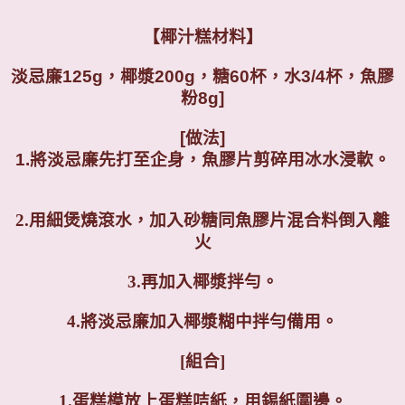
【椰汁糕材料】
淡忌廉125g，椰漿200g，糖60杯，水3/4杯，魚膠
粉8g]
[做法]
1.將淡忌廉先打至企身，魚膠片剪碎用冰水浸軟。
2.用細煲燒滾水，加入砂糖同魚膠片混合料倒入離
火
3.再加入椰漿拌勻。
4.將淡忌廉加入椰漿糊中拌勻備用。
[組合]
1.蛋糕模放上蛋糕咭紙，用錫紙圍邊。