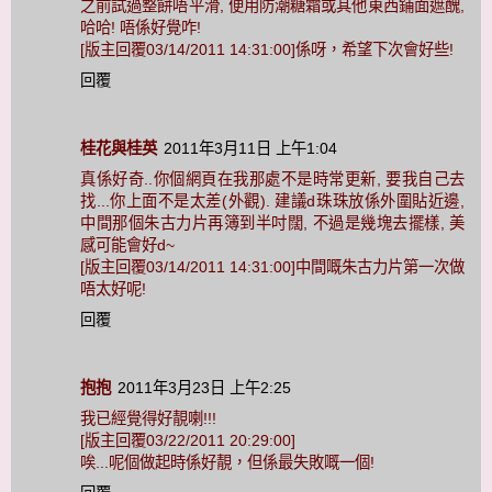
之前試過整餅唔平滑, 便用防潮糖霜或其他東西鋪面遮醜,
哈哈! 唔係好覺咋!
[版主回覆03/14/2011 14:31:00]係呀，希望下次會好些!
回覆
桂花與桂英
2011年3月11日 上午1:04
真係好奇..你個網頁在我那處不是時常更新, 要我自己去
找...你上面不是太差(外觀). 建議d珠珠放係外圍貼近邊,
中間那個朱古力片再簿到半吋闊, 不過是幾塊去擺樣, 美
感可能會好d~
[版主回覆03/14/2011 14:31:00]中間嘅朱古力片第一次做
唔太好呢!
回覆
抱抱
2011年3月23日 上午2:25
我已經覺得好靚喇!!!
[版主回覆03/22/2011 20:29:00]
唉...呢個做起時係好靚，但係最失敗嘅一個!