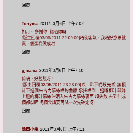
回覆
Terryma
2011年3月6日 上午7:02
如月 ~ 多謝你 ,錫晒你呀.................
[版主回覆03/06/2011 22:09:00]唔使客氣，我唔好意思就
真，個蛋糕做成咁
回覆
gjmama
2011年3月6日 上午7:10
係喎，好靚靚呀！
[版主回覆03/05/2011 23:23:00]唉...睇下呢段先啦 無預
計下邊個朱古力慕絲唔夠魚膠 承托唔到上邊嘅椰汁慕絲
上邊的椰汁慕絲沖晒入朱古力慕絲裏面 超失敗 去到仲成
個都裂晒 呢個食譜要再試一次先確定呀!
回覆
甄四小姐
2011年3月6日 上午7:11