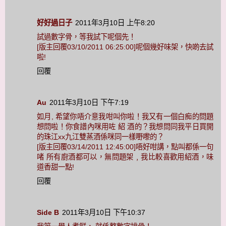
好好過日子
2011年3月10日 上午8:20
試過數字骨，等我試下呢個先！
[版主回覆03/10/2011 06:25:00]呢個幾好味架，快啲去試
啦!
回覆
Au
2011年3月10日 下午7:19
如月, 希望你唔介意我咁叫你啦！我又有一個白痴的問題
想問啦！你食譜內咪用咗 紹 酒的？我想問同我平日買開
的珠江xx九江雙蒸酒係咪同一樣嘢嚟的？
[版主回覆03/14/2011 12:45:00]唔好咁講，點叫都係一句
啫 所有廚酒都可以，無問題架﹐我比較喜歡用紹酒，味
道香甜一點!
回覆
Side B
2011年3月10日 下午10:37