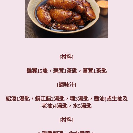
[
材料]
雞翼15隻，蒜茸1茶匙，薑茸1茶匙
[調味汁]
紹酒1湯匙，鎮江醋2湯匙，糖3湯匙，醬油(或生抽及
老抽)4湯匙，水5湯匙
[材料]