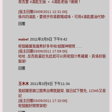
是否要 4湯匙生抽 + 4湯匙老抽 ?謝謝！
[版主回覆03/09/2011 12:31:00]
係共四湯匙，要視乎你喜歡嘅咸味，可用4湯匙醬油代替!
回覆
mabel
2011年3月9日 下午9:42
呢個雞翼我識煮好多年啦!超醒神開胃……
[版主回覆03/09/2011 17:09:00]
哈哈..反而我最近先諗起可以用呢個汁煮雞翼，真係好餸
飯架!
回覆
王木木
2011年3月9日 下午11:34
我超鍾意鎮江醋煮出嚟既餸架, 搵日試下整先, 12345又易
記
[版主回覆03/09/2011 17:10:00]
呢個餸好開胃架呢!