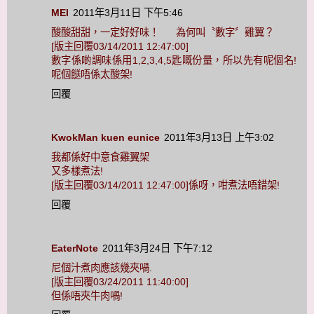
MEI
2011年3月11日 下午5:46
酸酸甜甜，一定好好味！ 為何叫〝數字〞雞翼？
[版主回覆03/14/2011 12:47:00]
數字係啲調味係用1,2,3,4,5匙嘅份量，所以先有呢個名!
呢個餸唔係太酸架!
回覆
KwokMan kuen eunice
2011年3月13日 上午3:02
我都係好中意食雞翼架
又多樣煮法!
[版主回覆03/14/2011 12:47:00]係呀，咁煮法唔錯架!
回覆
EaterNote
2011年3月24日 下午7:12
尼個汁煮肉應該幾夾喎.
[版主回覆03/24/2011 11:40:00]
但係唔夾牛肉喎!