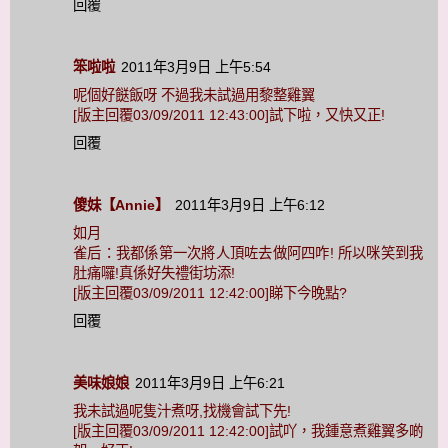
回覆
笨啦啦
2011年3月9日 上午5:54
呢個好餸飯呀 不過我未試過用黎整雞翼
[版主回覆03/09/2011 12:43:00]試下啦，又快又正!
回覆
傻妹【Annie】
2011年3月9日 上午6:12
如月
雀后：我都係第一次將人頂咗去做阿四咋! 所以咪笑到我
肚痛囉!真係好失禮街坊添!
[版主回覆03/09/2011 12:42:00]睇下今晚點?
回覆
美味娘娘
2011年3月9日 上午6:21
我未試過呢隻汁煮呀,找機會試下先!
[版主回覆03/09/2011 12:42:00]試吖，我鍾意煮雞翼多啲