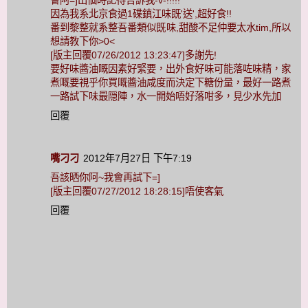
會阿=]出個時記得告訴我-v-!!!!!
因為我系北京食過1碟鎮江味既'送',超好食!!
番到黎整就系整吾番類似既味,甜酸不足仲要太水tim,所以
想請教下你>0<
[版主回覆07/26/2012 13:23:47]多謝先!
要好味醬油嘅因素好緊要，出外食好味可能落咗味精，家
煮嘅要視乎你買嘅醬油咸度而決定下糖份量，最好一路煮
一路試下味最隠陣，水一開始唔好落咁多，見少水先加
回覆
嘴刁刁
2012年7月27日 下午7:19
吾該晒你阿~我會再試下=]
[版主回覆07/27/2012 18:28:15]唔使客氣
回覆