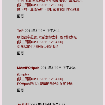
早啊! 我都係煮過排骨咋!我都要試吓整雞翼先.
[版主回覆03/09/2011 12:35:00]
試下啦，真係唔錯，我比較喜歡用嚟煮雞翼!
回覆
TnP
2011年3月9日 下午2:11
呢個數字雞翼, 以前煮得太多, 好耐無煮啦!
[版主回覆03/09/2011 12:34:00]
係咪以前佢地細個受歡迎呢?
回覆
MAmiPOHpoh
2011年3月9日 下午3:34
(Empty)
[版主回覆03/09/2011 12:34:00]
POHpoh你可以整俾啲孫仔孫女試下喎!
回覆
Jo 姐姐
2011年3月9日 下午3:43