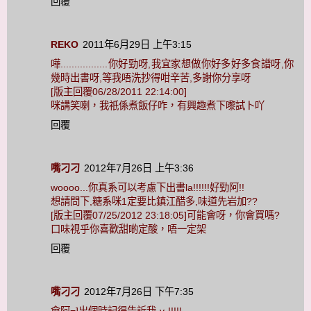
回覆
REKO
2011年6月29日 上午3:15
嘩.................你好勁呀,我宜家想做你好多好多食譜呀,你
幾時出書呀,等我唔洗抄得咁辛苦,多謝你分享呀
[版主回覆06/28/2011 22:14:00]
咪講笑喇，我祇係煮飯仔咋，有興趣煮下嚟試卜吖
回覆
嘴刁刁
2012年7月26日 上午3:36
woooo...你真系可以考慮下出書la!!!!!!好勁阿!!
想請問下,糖系咪1定要比鎮江醋多,味道先岩加??
[版主回覆07/25/2012 23:18:05]可能會呀，你會買嗎?
口味視乎你喜歡甜啲定酸，唔一定架
回覆
嘴刁刁
2012年7月26日 下午7:35