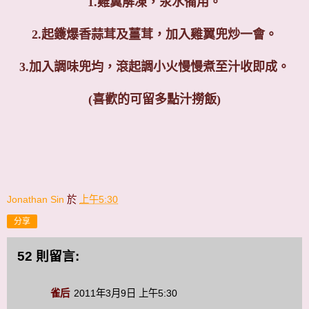
1.雞翼解凍，汆水備用。
2.起鑊爆香蒜茸及薑茸，加入雞翼兜炒一會。
3.加入調味兜均，滾起調小火慢慢煮至汁收即成。
(喜歡的可留多點汁撈飯)
Jonathan Sin
於
上午5:30
分享
52 則留言:
雀后
2011年3月9日 上午5:30