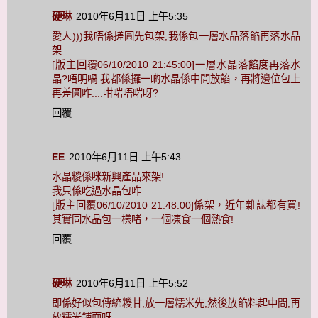
硬琳
2010年6月11日 上午5:35
愛人)))我唔係搓圓先包架,我係包一層水晶落餡再落水晶
架
[版主回覆06/10/2010 21:45:00]一層水晶落餡度再落水
晶?唔明喎 我都係攞一啲水晶係中間放餡，再將邊位包上
再差圓咋....咁啱唔啱呀?
回覆
EE
2010年6月11日 上午5:43
水晶糭係咪新興產品來架!
我只係吃過水晶包咋
[版主回覆06/10/2010 21:48:00]係架，近年雜誌都有買!
其實同水晶包一樣啫，一個凍食一個熱食!
回覆
硬琳
2010年6月11日 上午5:52
即係好似包傳統糭甘,放一層糯米先,然後放餡料起中間,再
放糯米鋪面呀