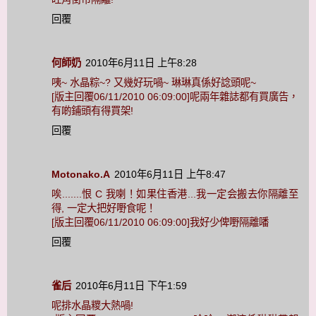
回覆
何師奶
2010年6月11日 上午8:28
咦~ 水晶粽~? 又幾好玩喎~ 琳琳真係好諗頭呢~
[版主回覆06/11/2010 06:09:00]呢兩年雜誌都有買廣告，
有啲鋪頭有得買架!
回覆
Motonako.A
2010年6月11日 上午8:47
唉.......恨 C 我喇！如果住香港...我一定会搬去你隔離至
得, 一定大把好嘢食呢！
[版主回覆06/11/2010 06:09:00]我好少俾嘢隔離噃
回覆
雀后
2010年6月11日 下午1:59
呢排水晶糭大熱喎!