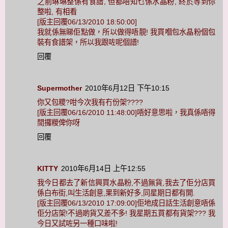
之前琳琳整係有食譜, 但都唔知乜係水晶粉, 終於等到你
整啦, 有相看
[版主回覆06/13/2010 18:50:00]
我就係無睇佢點做，所以做得唔靚! 我買嗰包水晶粉個包
裝有食譜架，所以我跟咗呢個譜!
回覆
Supermother
2010年6月12日 下午10:15
你又包糭?咁今次我有冇份架????
[版主回覆06/16/2010 11:48:00]唔好意思啦，我真係唔得
閒攞糉俾你呀
回覆
KITTY
2010年6月14日 上午12:55
我今日都去了新信興買水晶粉,不過無貨,我去了佢分店買
係白布街,叫生活創意,果到新好多,同星期日都有開.
[版主回覆06/13/2010 17:09:00]佢地成日話生活創意唔係
佢分店架!不過啲貨又差不多! 我星期五買都有貨架??? 我
今日又試咗另一種口味啦!