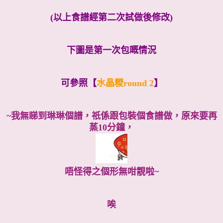
(以上食譜經第二次試做後修改)
下圖是第一次包嘅情況
可參照【
水晶糉round 2
】
~我無睇到琳琳個譜，祇係跟包裝個食譜做，原來要再
蒸10分鐘，
唔怪得之個形無咁靚啦~
唉