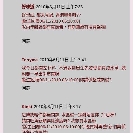
好味道
2010年6月11日 上午7:36
好想試, 都未見過, 香港興食呀??
[版主回覆06/11/2010 06:10:00]
呢兩年雜誌都有買廣告，有啲鋪頭有得買架喎!
回覆
Terryma
2010年6月11日 上午7:41
我今日都買左材料 ,不過返到屋企先發覺漏買咸水草 ,聽
朝要一早出街市買呀
[版主回覆06/11/2010 06:10:00]你講係整咸肉糉?
回覆
Kinki
2010年6月11日 上午8:17
包傳統糉你都無問題, 水晶糉一定難唔度你. 加油呀 !
請問旺角新順興係邊度呀? 我想買水晶粉.
[版主回覆06/11/2010 06:10:00]今晚買料再整!新順興係
旺角街巿隔離!