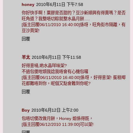
honey
2010年6月11日 下午7:58
你好快手啊！粟膠是否甜的？豆沙新順興有得賣嗎？是否
旺角道？我整唔切粽就整水晶月餅.....
[版主回覆06/11/2010 16:40:00]係呀，旺角街巿隔離，有
豆沙買架!
回覆
羊太
2010年6月11日 下午11:58
好得意喎,啲水晶咩味架?
不過包儍咁煩我諗我唔會有心機包囉
[版主回覆06/11/2010 16:40:00]係呀，好得意架! 蛋糕唧
花都難唔到你，呢個又點會難到你呢?
回覆
Boy
2010年6月12日 上午2:00
包唔切傻改做月餅，Honey 姐係得既，
[版主回覆06/12/2010 11:39:00]可以架!
回覆