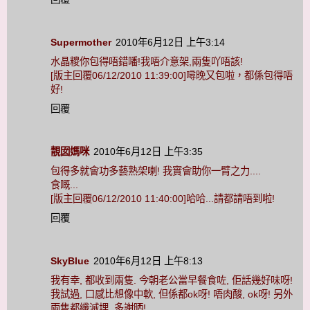
Supermother
2010年6月12日 上午3:14
水晶糭你包得唔錯噃!我唔介意架,兩隻吖唔該!
[版主回覆06/12/2010 11:39:00]噚晚又包啦，都係包得唔
好!
回覆
靚囡媽咪
2010年6月12日 上午3:35
包得多就會功多藝熟架喇! 我實會助你一臂之力....
食嘅...
[版主回覆06/12/2010 11:40:00]哈哈...請都請唔到啦!
回覆
SkyBlue
2010年6月12日 上午8:13
我有幸, 都收到兩隻. 今朝老公當早餐食咗, 佢話幾好味呀!
我試過, 口感比想像中軟, 但係都ok呀! 唔肉酸, ok呀! 另外
兩隻都纖滅埋, 多謝晒!