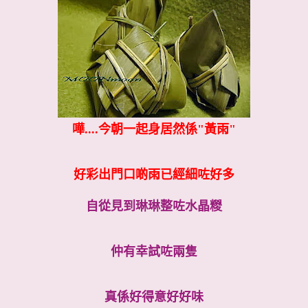
嘩....今朝一起身居然係"黃雨"
好彩出門口啲雨已經細咗好多
自從見到琳琳整咗水晶糉
仲有幸試咗兩隻
真係好得意好好味