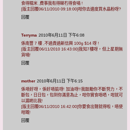
食得糯米 ,費事我有得睇冇得食喎 !
[版主回覆06/11/2010 09:18:00]咁你去邊度買水晶粉呀?
回覆
Terryma
2010年6月11日 下午6:08
係南豐 7 樓 ,不過貴過新信興 100g $14 呀 !
[版主回覆06/11/2010 16:43:00]我知7樓呀，但上星期無
貨喎!
回覆
mother
2010年6月11日 下午6:15
係唔好呀，係好唔掂呀! 加油呀!!我鼓勵你不斷努力，不
斷包，日日包，包到你滿意為止，咁你實食唔哂，咁就可
以漏啲比我!
[版主回覆06/11/2010 16:42:00]你要食出聲就得啦，唔使
咁嘅!
回覆