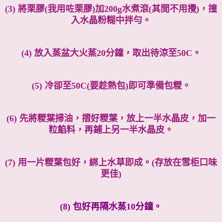
(3) 將栗膠(我用咗栗膠)加200g水煮滾(其間不用攪)，撞
入水晶粉糊中拌勻。
(4) 放入蒸盆大火蒸20分鐘，取出待涼至50C。
(5) 冷卻至50C(要趁熱包)即可準備包糉。
(6) 先將糉葉掃油，摺好糉葉，放上一半水晶皮，加一
粒餡料，再鋪上另一半水晶皮。
(7) 用一片糉葉包好，綁上水草即成。(存放在雪柜口味
更佳)
(8) 包好再隔水蒸10分鐘。