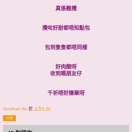
真係難攪
攪咗好耐都唔知點包
包到隻隻都唔同樣
好肉酸呀
收到嘅朋友仔
千祈唔好嫌棄呀
Jonathan Sin
於
上午5:30
分享