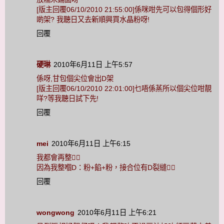
[版主回覆06/10/2010 21:55:00]係咪咁先可以包得個形好
啲架? 我聽日又去新順興買水晶粉呀!
回覆
硬琳
2010年6月11日 上午5:57
係呀,甘包個尖位會出D架
[版主回覆06/10/2010 22:01:00]乜唔係蒸所以個尖位咁靚
咩?等我聽日試下先!
回覆
mei
2010年6月11日 上午6:15
我都會再整！
因為我整嗰D：粉+餡+粉，接合位有D裂縫！
回覆
wongwong
2010年6月11日 上午6:21