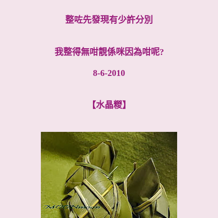
整咗先發現有少許分別
我整得無咁靚係咪因為咁呢?
8-6-2010
【水晶糉】