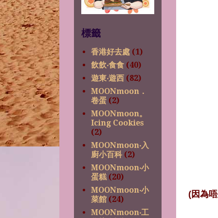
標籤
香港好去處
(1)
飲飲‧食食
(40)
遊東‧遊西
(82)
MOONmoon．
卷蛋
(2)
MOONmoon。
Icing Cookies
(2)
MOONmoon‧入
廚小百科
(2)
MOONmoon‧小
蛋糕
(20)
MOONmoon‧小
(因為
菜館
(24)
MOONmoon‧工