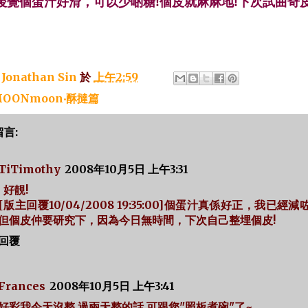
後覺個蛋汁好滑，可以少啲糖!個皮就麻麻地!下次試曲奇皮
：
Jonathan Sin
於
上午2:59
OONmoon‧酥撻篇
留言:
TiTimothy
2008年10月5日 上午3:31
好靚!
[版主回覆10/04/2008 19:35:00]個蛋汁真係好正，我已經減
但個皮仲要研究下，因為今日無時間，下次自己整埋個皮!
回覆
Frances
2008年10月5日 上午3:41
好彩我今天沒整,過兩天整的話,可跟您"照板煮碗"了~