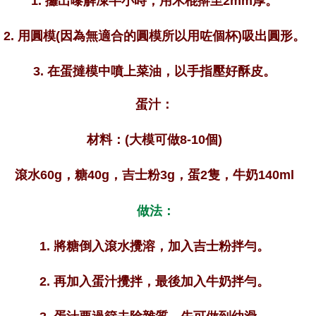
1. 攞出嚟解凍半小時，用木棍擀至2mm厚。
2. 用圓模(因為無適合的圓模所以用咗個杯)吸出圓形。
3. 在蛋撻模中噴上菜油，以手指壓好酥皮。
蛋汁：
材料：(大模可做8-10個)
滾水60g，糖40g，吉士粉3g，蛋2隻，牛奶140ml
做法：
1. 將糖倒入滾水攪溶，加入吉士粉拌勻。
2. 再加入蛋汁攪拌，最後加入牛奶拌勻。