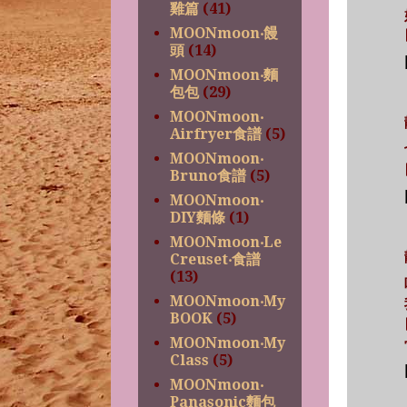
雞篇
(41)
MOONmoon‧饅
頭
(14)
MOONmoon‧麵
包包
(29)
MOONmoon‧
Airfryer食譜
(5)
MOONmoon‧
Bruno食譜
(5)
MOONmoon‧
DIY麵條
(1)
MOONmoon‧Le
Creuset‧食譜
(13)
MOONmoon‧My
BOOK
(5)
MOONmoon‧My
Class
(5)
MOONmoon‧
Panasonic麵包