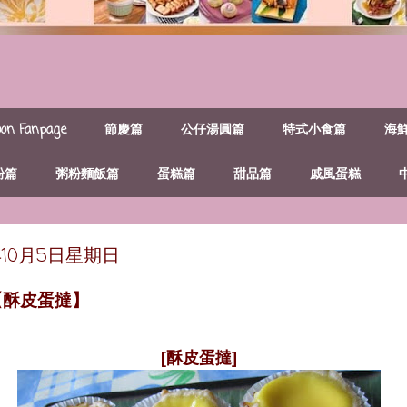
n Fanpage
節慶篇
公仔湯圓篇
特式小食篇
海
粉篇
粥粉麵飯篇
蛋糕篇
甜品篇
戚風蛋糕
年10月5日星期日
【酥皮蛋撻】
[酥皮蛋撻]