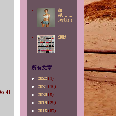
想
變........
.燕姐!!!
運動
所有文章
2022
(1)
►
2021
(10)
►
啲啦! 排
2020
(8)
►
2019
(29)
►
2018
(67)
►