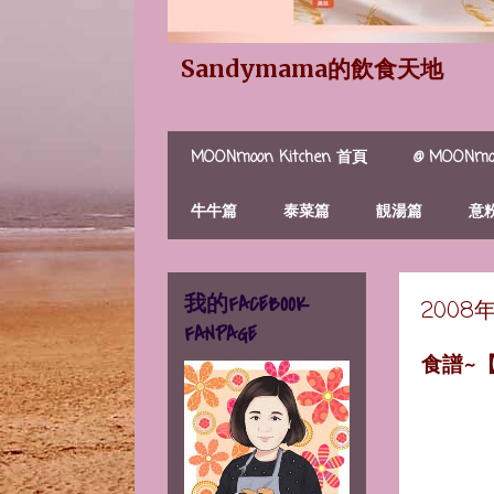
Sandymama的飲食天地
MOONmoon Kitchen 首頁
@ MOONmoo
牛牛篇
泰菜篇
靚湯篇
意
我的FACEBOOK
2008
FANPAGE
食譜~