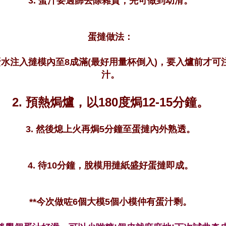
3. 蛋汁要過篩去除雜質，先可做到幼滑。
蛋撻做法：
將蛋水注入撻模內至8成滿(最好用量杯倒入)，要入爐前才可
汁。
2. 預熱焗爐，以180度焗12-15分鐘。
3. 然後熄上火再焗5分鐘至蛋撻內外熟透。
4. 待10分鐘，脫模用撻紙盛好蛋撻即成。
**今次做咗6個大模5個小模仲有蛋汁剩。