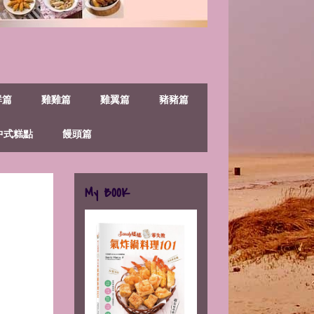
鮮篇
雞雞篇
雞翼篇
豬豬篇
中式糕點
饅頭篇
My BOOK