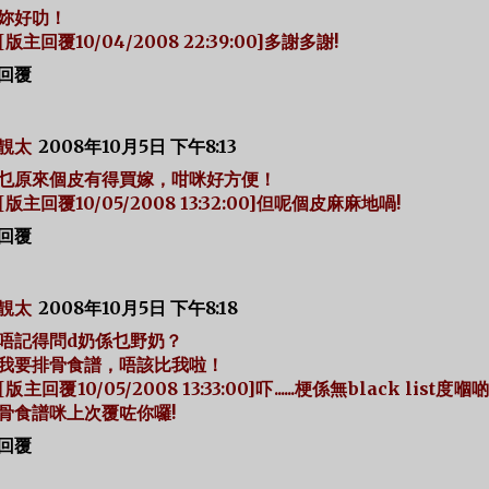
妳好叻！
[版主回覆10/04/2008 22:39:00]多謝多謝!
回覆
靚太
2008年10月5日 下午8:13
乜原來個皮有得買嫁，咁咪好方便！
[版主回覆10/05/2008 13:32:00]但呢個皮麻麻地喎!
回覆
靚太
2008年10月5日 下午8:18
唔記得問d奶係乜野奶？
我要排骨食譜，唔該比我啦！
[版主回覆10/05/2008 13:33:00]吓......梗係無black list度嗰
骨食譜咪上次覆咗你囉!
回覆