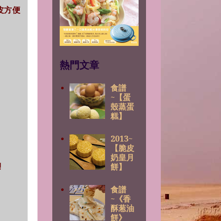
個皮方便
熱門文章
食譜
~【蛋
殼蒸蛋
糕】
2013~
【脆皮
奶皇月
!
餅】
食譜
~《香
酥葱油
餅》