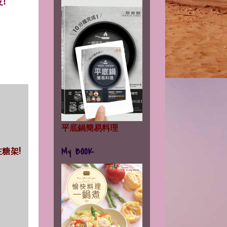
!
平底鍋簡易料理
My BOOK
咗糖架!