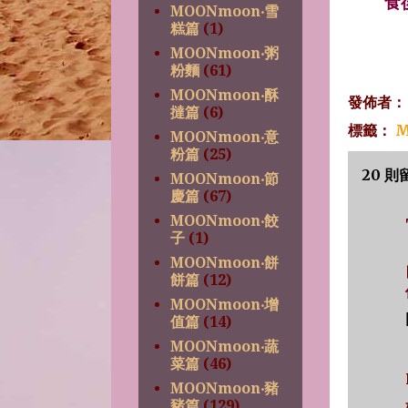
食
MOONmoon‧雪
糕篇
(1)
MOONmoon‧粥
粉麵
(61)
MOONmoon‧酥
發佈者
撻篇
(6)
標籤：
M
MOONmoon‧意
粉篇
(25)
20 則
MOONmoon‧節
慶篇
(67)
MOONmoon‧餃
子
(1)
MOONmoon‧餅
餅篇
(12)
MOONmoon‧增
值篇
(14)
MOONmoon‧蔬
菜篇
(46)
MOONmoon‧豬
豬篇
(129)