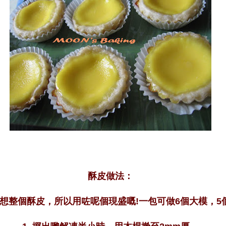
酥皮做法：
唔想整個酥皮，所以用咗呢個現盛嘅!一包可做6個大模，5