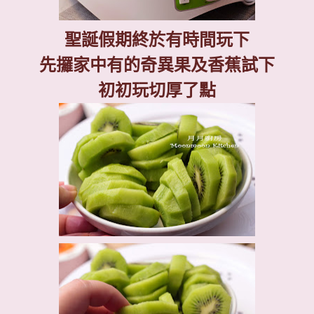
聖誕假期終於有時間玩下
先攞家中有的奇異果及香蕉試下
初初玩切厚了點