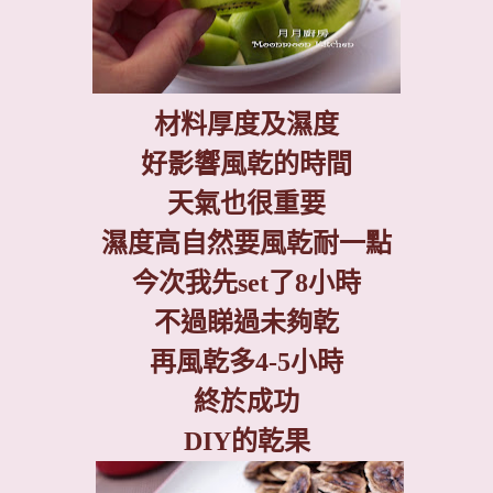
材料厚度及濕度
好影響風乾的時間
天氣也很重要
濕度高自然要風乾耐一點
今次我先
set
了
8
小時
不過睇過未夠乾
再風乾多
4-5
小時
終於成功
DIY
的乾果