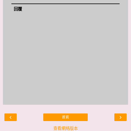
回覆
‹
›
首頁
查看網絡版本