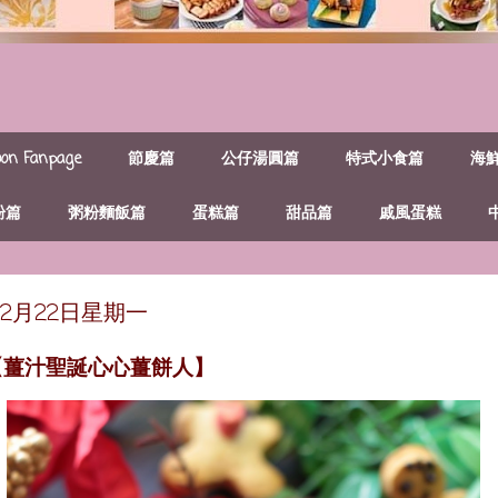
n Fanpage
節慶篇
公仔湯圓篇
特式小食篇
海
粉篇
粥粉麵飯篇
蛋糕篇
甜品篇
戚風蛋糕
年12月22日星期一
【薑汁聖誕心心薑餅人】