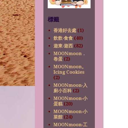
標籤
香港好去處
(1)
飲飲‧食食
(40)
遊東‧遊西
(82)
MOONmoon．
卷蛋
(2)
MOONmoon。
Icing Cookies
(2)
MOONmoon‧入
廚小百科
(2)
MOONmoon‧小
蛋糕
(20)
MOONmoon‧小
菜館
(24)
MOONmoon‧工