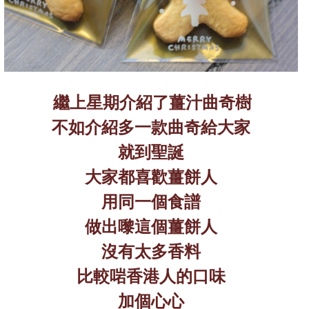
繼上星期介紹了薑汁曲奇樹
不如介紹多一款曲奇給大家
就到聖誕
大家都喜歡薑餅人
用同一個食譜
做出嚟這個薑餅人
沒有太多香料
比較啱香港人的口味
加個心心