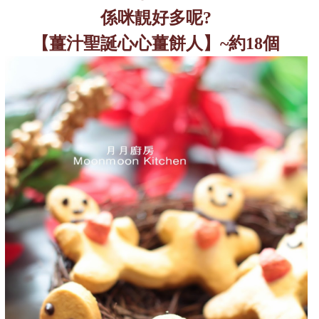
係咪靚好多呢
?
【薑汁聖誕心心薑餅人】
~
約
18
個