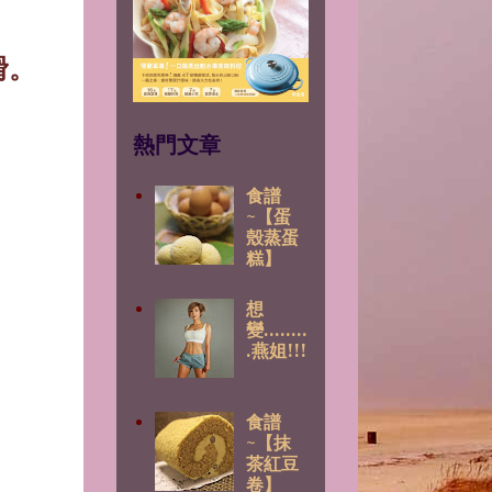
滑。
熱門文章
食譜
~【蛋
殼蒸蛋
糕】
想
變........
.燕姐!!!
食譜
~【抹
茶紅豆
卷】