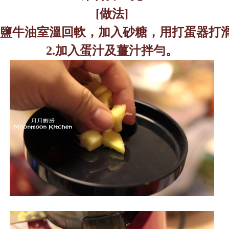
[
做法
]
鹽牛油室溫回軟，加入砂糖，用打蛋器打
2.
加入蛋汁及薑汁拌勻。