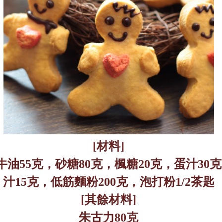
[
材料
]
牛油
55
克，砂糖
80
克，楓糖
20
克，蛋汁
30
克
汁
15
克，低筋麵粉
200
克，泡打粉
1/2
茶匙
[
其餘材料
]
朱古力
80
克