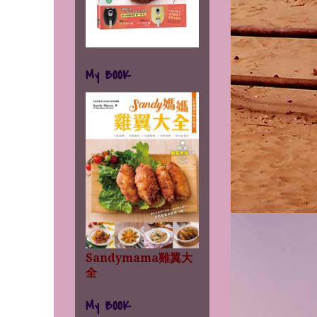
My BOOK
Sandymama雞翼大
全
My BOOK