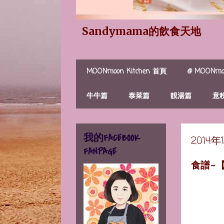
Sandymama的飲食天地
MOONmoon Kitchen 首頁
@ MOONmoo
牛牛篇
泰菜篇
靚湯篇
意
我的FACEBOOK
2014
FANPAGE
食譜~