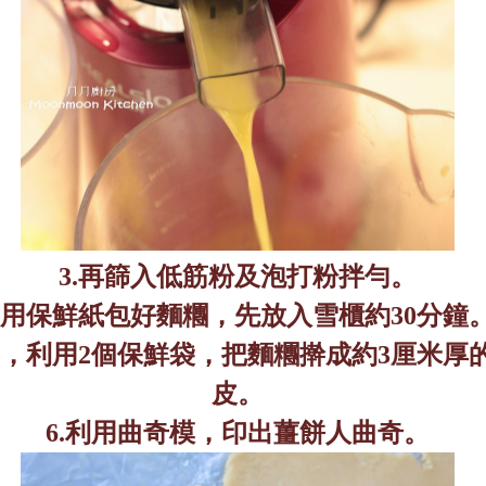
3.
再篩入低筋粉及泡打粉拌勻。
用保鮮紙包好麵糰，先放入雪櫃約
30
分鐘
，利用
2
個保鮮袋，把麵糰擀成約
3
厘米厚
皮。
6.
利用曲奇模，印出薑餅人曲奇。