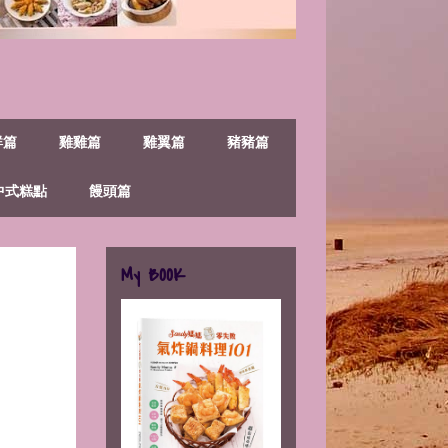
鮮篇
雞雞篇
雞翼篇
豬豬篇
中式糕點
饅頭篇
My BOOK