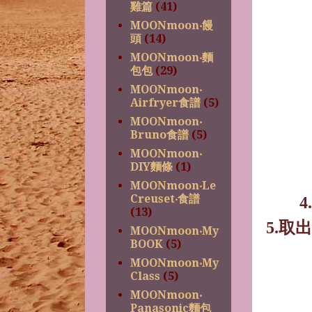
雞篇
(41)
MOONmoon‧饅
頭
(14)
MOONmoon‧麵
包包
(29)
MOONmoon‧
Airfryer食譜
(5)
MOONmoon‧
Bruno食譜
(5)
MOONmoon‧
DIY麵條
(1)
MOONmoon‧Le
Creuset‧食譜
4.
(13)
5.
取出
MOONmoon‧My
BOOK
(5)
MOONmoon‧My
Class
(5)
MOONmoon‧
Panasonic麵包