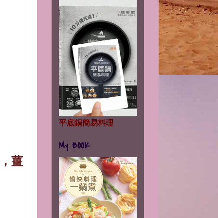
平底鍋簡易料理
My BOOK
，薑