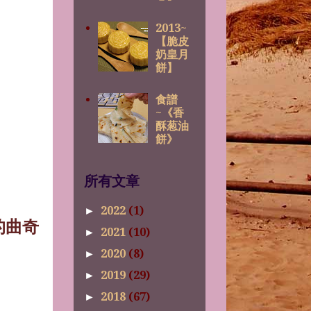
2013~
【脆皮
奶皇月
餅】
食譜
~《香
酥葱油
餅》
所有文章
。
2022
(1)
►
的曲奇
2021
(10)
►
2020
(8)
►
2019
(29)
►
2018
(67)
►