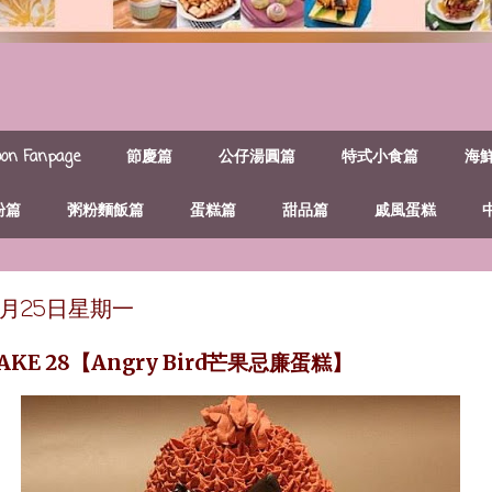
n Fanpage
節慶篇
公仔湯圓篇
特式小食篇
海
粉篇
粥粉麵飯篇
蛋糕篇
甜品篇
戚風蛋糕
年7月25日星期一
CAKE 28【Angry Bird芒果忌廉蛋糕】