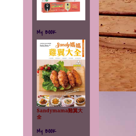
My BOOK
Sandymama雞翼大
全
My BOOK