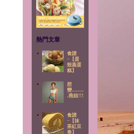
熱門文章
食譜
~【蛋
殼蒸蛋
糕】
想
變........
.燕姐!!!
食譜
~【抹
茶紅豆
卷】