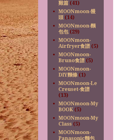
雞篇
(41)
MOONmoon‧饅
頭
(14)
MOONmoon‧麵
包包
(29)
MOONmoon‧
Airfryer食譜
(5)
MOONmoon‧
Bruno食譜
(5)
MOONmoon‧
DIY麵條
(1)
MOONmoon‧Le
Creuset‧食譜
(13)
MOONmoon‧My
BOOK
(5)
MOONmoon‧My
Class
(5)
MOONmoon‧
Panasonic麵包