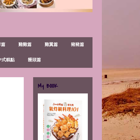
鮮篇
雞雞篇
雞翼篇
豬豬篇
中式糕點
饅頭篇
My BOOK