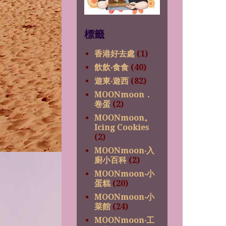
標籤
香港好去處
(1)
飲飲‧食食
(40)
遊東‧遊西
(82)
MOONmoon．
卷蛋
(2)
MOONmoon。
Icing Cookies
(2)
MOONmoon‧入
廚小百科
(2)
MOONmoon‧小
蛋糕
(20)
MOONmoon‧小
菜館
(24)
MOONmoon‧工