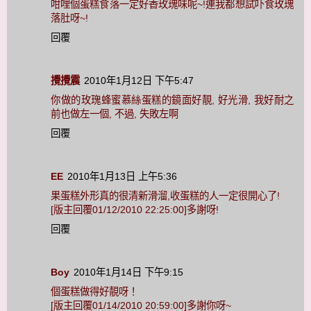
咁哩個蛋糕食落一定好香玫瑰味呢~!連我都想試吓食玫瑰
落肚呀~!
回覆
攪攪震
2010年1月12日 下午5:47
你做的玫瑰蜂蜜慕絲蛋糕的鏡面好靚, 好光滑, 我好耐之
前也做左一個, 不過, 失敗左啊
回覆
EE
2010年1月13日 上午5:36
果蛋糕外形真的很清新滑溜,收蛋糕的人一定很開心了!
[版主回覆01/12/2010 22:25:00]多謝呀!
回覆
Boy
2010年1月14日 下午9:15
個蛋糕做得好靚呀！
[版主回覆01/14/2010 20:59:00]多謝你呀~