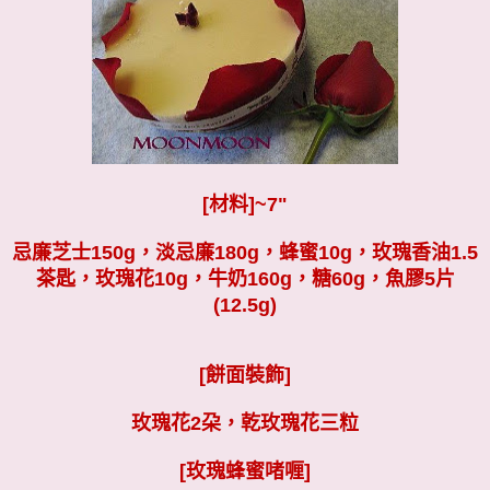
[材料]~7"
忌廉芝士150g，淡忌廉180g，蜂蜜10g，玫瑰香油1.5
茶匙，玫瑰花10g，牛奶160g，糖60g，魚膠5片
(12.5g)
[餅面裝飾]
玫瑰花2朶，乾玫瑰花三粒
[玫瑰蜂蜜啫喱]