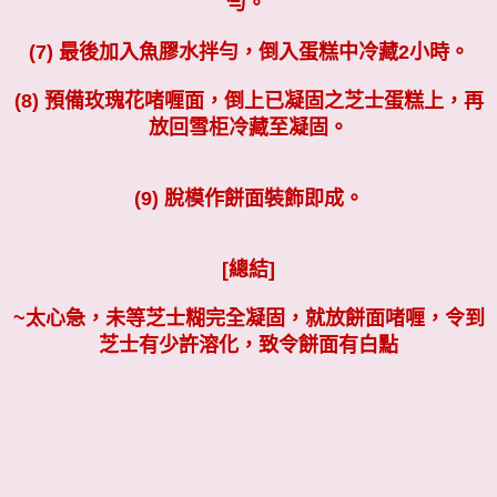
勻。
(7) 最後加入魚膠水拌勻，
倒入蛋糕中冷藏2小時。
(8) 預備玫瑰花啫喱面，倒上已凝固之芝士蛋糕上，再
放回雪柜冷藏至凝固。
(9) 脫模作餅面裝飾即成。
[總結]
~太心急，未等芝士糊完全凝固，就放餅面啫喱，令到
芝士有少許溶化，致令餅面有白點