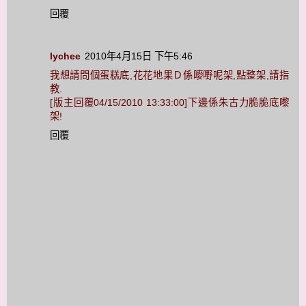
回覆
lychee
2010年4月15日 下午5:46
我想請問個蛋糕底,花花地果Ｄ係嘜嘢呢架,點整架,請指
教.
[版主回覆04/15/2010 13:33:00]下邊係朱古力脆脆底嚟
架!
回覆