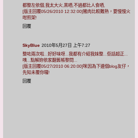
都整左依個,我太大火,黑哂,不過都比人食哂,
[版主回覆05/26/2010 12:32:00]豬肉比較難熟，要慢慢火
咁煎架!
回覆
SkyBlue
2010年5月27日 上午7:27
整咗兩次啦...好好味呀...我都有介紹我妹整...佢話超正...
咦...點解妳依家翻舊帳黎問...
[版主回覆05/27/2010 06:20:00]咪因為下邊個blog友仔，
先知未覆你囉!
回覆