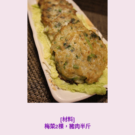
[材料]
梅菜2棵，豬肉半斤