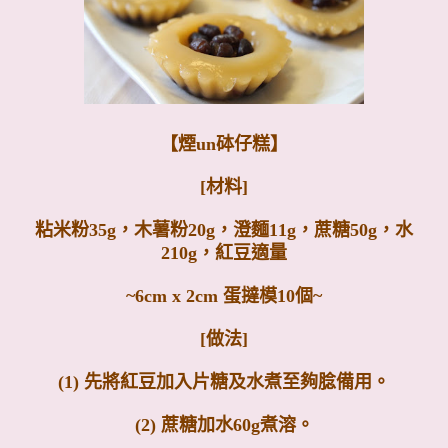
【煙un砵仔糕】
[材料]
粘米粉35g，木薯粉20g，澄麵11g，蔗糖50g，水
210g，紅豆適量
~6cm x 2cm 蛋撻模10個~
[做法]
(1) 先將紅豆加入片糖及水煮至夠腍備用。
(2) 蔗糖加水60g煮溶。