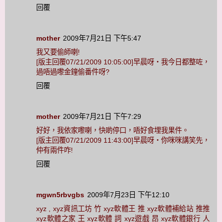
回覆
mother
2009年7月21日 下午5:47
我又要偷師喇!
[版主回覆07/21/2009 10:05:00]早晨呀‧我今日都整咗，
過唔過嚟金鐘偷番件呀?
回覆
mother
2009年7月21日 下午7:29
好好，我依家嚟喇，快啲停口，唔好食埋我果件。
[版主回覆07/21/2009 11:43:00]早晨呀‧你咪咪講笑先，
仲有兩件咋!
回覆
mgwn5rbvgbs
2009年7月23日 下午12:10
xyz , xyz資訊工坊 竹 xyz軟體王 推 xyz軟體補給站 推推
xyz軟體之家 王 xyz軟體 詞 xyz遊戲 昂 xyz軟體銀行 人