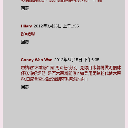
多謝你的欣賞，為咗呢個廚房我努力咗三年喇!
回覆
Hilary
2012年3月25日 上午1:55
好#敢喎
回覆
Conny Wan Wan
2012年8月15日 下午6:35
想請教"木薯粉" 同"馬蹄粉"分別, 見你用木薯粉做呢個砵
仔糕係好煙韌, 是否木薯粉關係? 如果用馬蹄粉代替木薯
粉,口感會否欠缺煙韌度冇咁軟糯?謝!!!
回覆