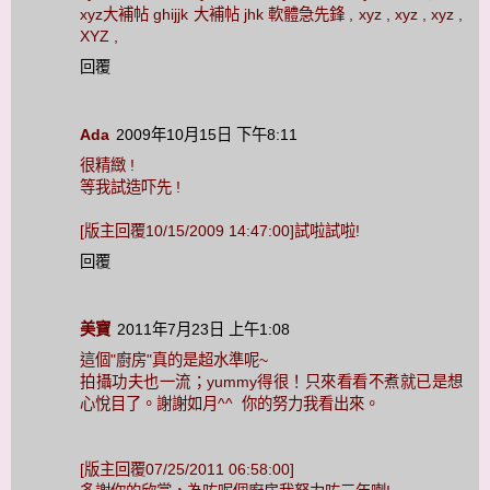
xyz大補帖 ghijjk 大補帖 jhk 軟體急先鋒 , xyz , xyz , xyz ,
XYZ ,
回覆
Ada
2009年10月15日 下午8:11
很精緻 !
等我試造吓先 !
[版主回覆10/15/2009 14:47:00]試啦試啦!
回覆
美寶
2011年7月23日 上午1:08
這個"廚房"真的是超水準呢~
拍攝功夫也一流；yummy得很！只來看看不煮就已是想
心悅目了。謝謝如月^^ 你的努力我看出來。
[版主回覆07/25/2011 06:58:00]