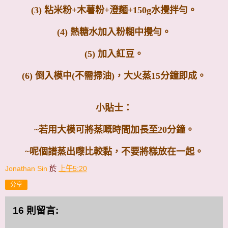
(3) 粘米粉+木薯粉+澄麵+150g水攪拌勻。
(4) 熱糖水加入粉糊中攪勻。
(5) 加入紅豆。
(6) 倒入模中(不需掃油)，大火蒸15分鐘即成。
小貼士：
~若用大模可將蒸嘅時間加長至20分鐘。
~呢個譜蒸出嚟比較黏，不要將糕放在一起。
Jonathan Sin
於
上午5:20
分享
16 則留言: