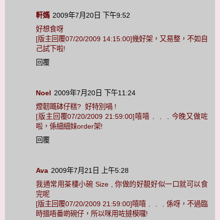
軒媽
2009年7月20日 下午9:52
好想食呀
[版主回覆07/20/2009 14:15:00]幾好架，又易整，不如自
己試下啦!
回覆
Noel
2009年7月20日 下午11:24
煙韌嘅砵仔糕? 好特別喎 !
[版主回覆07/20/2009 21:59:00]嘻嘻﹒﹒﹒今晚又做咗
啦，係細細妹order架!
回覆
Ava
2009年7月21日 上午5:28
我通常用茶樓小碗 Size , 你做的好靚好似一口就可以食
完呢
[版主回覆07/20/2009 21:59:00]嘻嘻﹒﹒﹒係呀，不過臨
時搵唔番啲碗仔，所以咪用咗撻模囉!