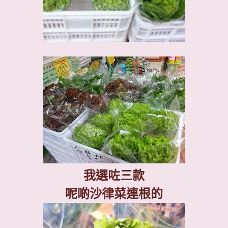
我選咗三款
呢啲沙律菜連根的