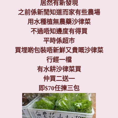
居然有新發現
之前係新閒知道而家有些農場
用水種植無農藥沙律菜
不過唔知邊度有得買
平時係超巿
買埋啲包裝唔新鮮又貴嘅沙律菜
行經一檔
有水耕沙律菜買
仲買二送一
即
$70
任揀三包