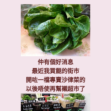
仲有個好消息
最近我買餸的街巿
開咗一檔專賣沙律菜的
以後唔使再幫襯超巿了