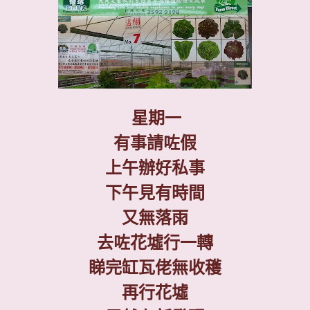
星期一
有事請咗假
上午辦好私事
下午見有時間
又無落雨
去咗花墟行一轉
睇完缸瓦佬無收穫
再行花墟