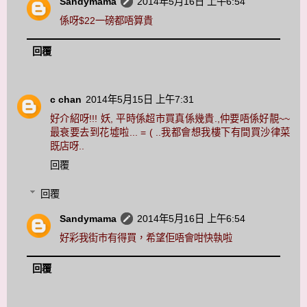
Sandymama
2014年5月16日 上午6:54
係呀$22一磅都唔算貴
回覆
c chan
2014年5月15日 上午7:31
好介紹呀!!! 妖, 平時係超市買真係幾貴.,仲要唔係好靚~~
最衰要去到花墟啦... = ( ..我都會想我樓下有間買沙律菜
既店呀..
回覆
回覆
Sandymama
2014年5月16日 上午6:54
好彩我街巿有得買，希望佢唔會咁快執啦
回覆