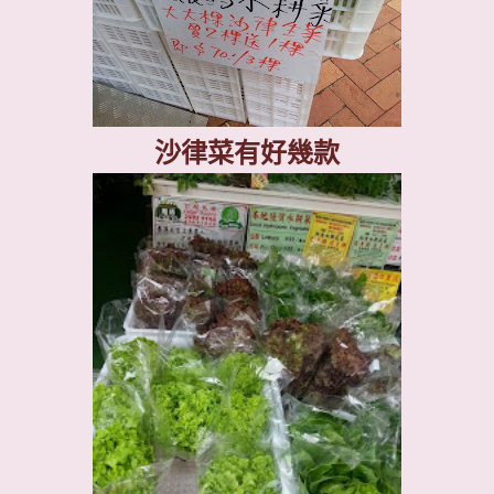
沙律菜有好幾款