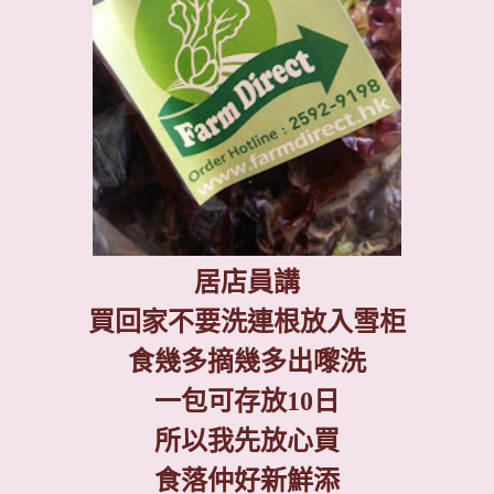
居店員講
買回家不要洗連根放入雪柜
食幾多摘幾多出嚟洗
一包可存放
10
日
所以我先放心買
食落仲好新鮮添